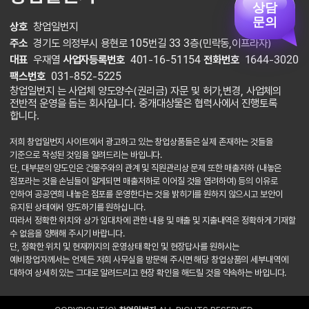
상담
문의
상호
창업일번지
주소
경기도 의정부시 용현로 105번길 33 3층(민락동,이프라자)
대표
우재열
사업자등록번호
401-16-51154
전화번호
1644-3020
팩스번호
031-852-5225
창업일번지 는 사업체 양도양수(권리금) 자문 및 허가,변경, 사업체의
전반적 운영을 돕는 회사입니다. 중개대상물은 협력사에서 진행토록
합니다.
저희 창업일번지 사이트에서 광고하고 있는 창업상품들은 실제 존재하는 것들을
기준으로 작성된 것임을 알려드리는 바입니다.
단, 대부분의 양도인은 건물주와의 관계 및 직원관리상 문제 또한 매출저하 (내놓은
점포라는 것을 손님들이 알게되면 매출저하로 이어질 것을 염려하여) 등의 이유로
인하여 공공연희 내놓은 점포를 운영한다는 것을 밝히기를 원하지 않으시고 보안이
유지된 상태에서 양도하기를 원하십니다.
따라서 정확한 위치와 상가 임대차에 관한 내용 및 매출 및 지출내역은 정확하게 기재할
수 없음을 양해해 주시기 바랍니다.
단, 정확한 위치 및 현재까지의 운영상태 확인 및 현장답사를 원하시는
예비창업자께서는 언제든 저희 사무실을 방문해 주시면 해당 창업상품의 세부내역에
대하여 상세히 있는 그대로 알려드리고 현장 확인을 해드릴 것을 약속하는 바입니다.