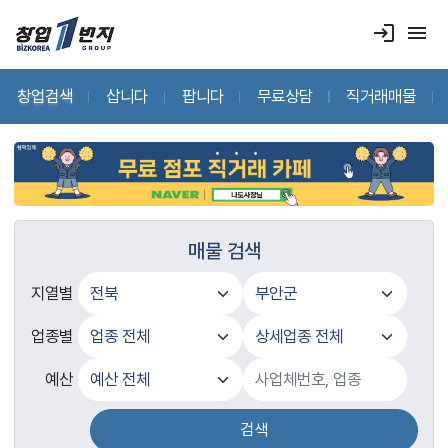
login
menu
창업검색
삽니다
팝니다
무료상담
직거래매물
매물 검색
지열별
업종별
예산
검색