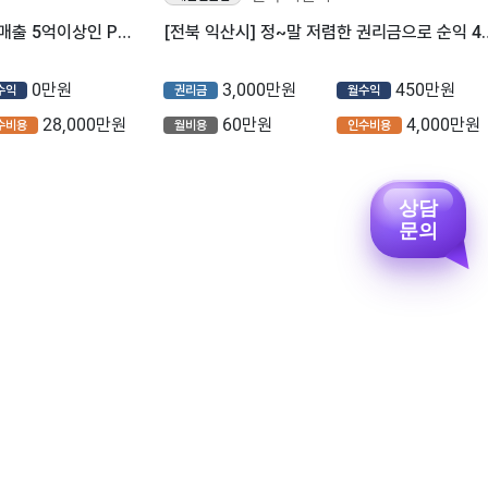
[전북 익산시] 좋은자리에 연 매출 5억이상인 PC방매물!!
[전북 익산시] 정~말 저렴한 권리금
0만원
3,000만원
450만원
수익
권리금
월수익
28,000만원
60만원
4,000만원
수비용
월비용
인수비용
상담
문의