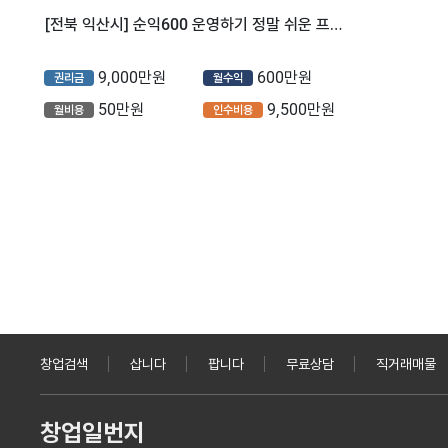
[전북 익산시] 순익600 운영하기 정말 쉬운 프랜차이즈 분식집
9,000만원
600만원
권리금
월수익
50만원
9,500만원
월비용
인수비용
창업검색
삽니다
팝니다
무료상담
직거래매물
창업일번지