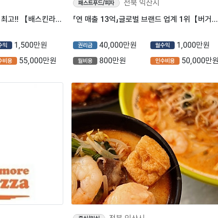
전북 익산시
패스트푸드/피자
「익산시」안정성 최고!! 수익성 최고!! 【배스킨라빈스】
「연 매출 13억」글로벌 브랜드 업계 1위【버거킹】
1,500만원
40,000만원
1,000만원
수익
권리금
월수익
55,000만원
800만원
50,000만
수비용
월비용
인수비용