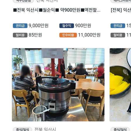
전북 익산시
맥주전문점
테이크아웃
■전북 익산시■월순익■ 약900만원■역전할머니맥주 매장나왔습니다.
9,000만원
900만원
1
권리금
월수익
권리금
85만원
11,000만원
1
월비용
인수비용
월비용
전북 익산시
중식/일식
중식/일식