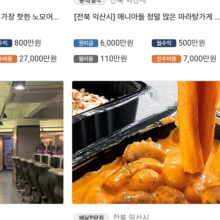
전북 익산시
중식/일식
※익산※ 피자 프랜차이즈중에 가장 핫한 노모어피자 매장 나왔습니다!
[전북 익산시] 매니아들 정말 많은 마라탕가게 양도양수
800만원
6,000만원
500만원
수익
권리금
월수익
27,000만원
110만원
7,000만원
수비용
월비용
인수비용
전북 익산시
배달전문점