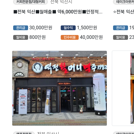
전북 익산시
커피전문점/대형커피
테이크아웃
■전북 익산■월매출■ 약6,000만원■안정적으로 수익내기 딱좋은 브랜드 ＂투썸플레이스＂
30,000만원
1,500만원
1
권리금
월수익
권리금
800만원
40,000만원
2
월비용
인수비용
월비용