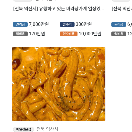
[전북 익산시] 유행하고 있는 마라탕가게 열정있는 사장님 구해요!!
7,000만원
300만원
6
권리금
월수익
권리금
170만원
10,000만원
1
월비용
인수비용
월비용
전북 익산시
배달전문점