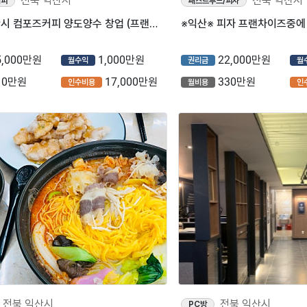
전북 익산시
전북 익산시
커피
패스트푸드/피자
[전북] 익산시 컴포즈커피 양도양수 창업 (프랜차이즈/카페/저가커피)
5,000만원
1,000만원
22,000만원
월수익
권리금
월
10만원
17,000만원
330만원
인수비용
월비용
인
전북 익산시
전북 익산시
PC방