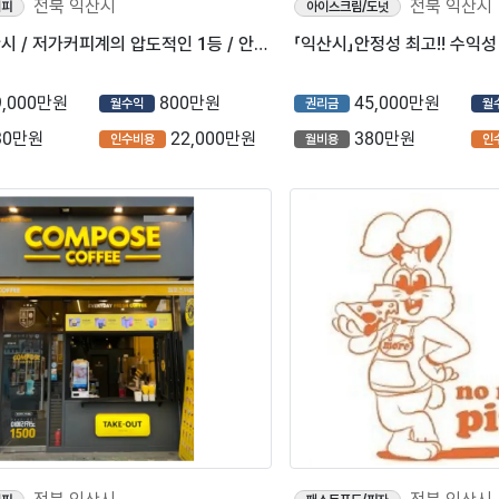
전북 익산시
전북 익산시
커피
아이스크림/도넛
⭐전북 익산시 / 저가커피계의 압도적인 1등 / 안정적인 고매출 / ＂메가커피＂⭐
9,000만원
800만원
45,000만원
월수익
권리금
월
30만원
22,000만원
380만원
인수비용
월비용
인