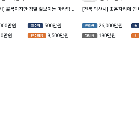
[전북 익산시] 골목이지만 정말 잘보이는 마라탕자리 양도양수!!!
,000만원
500만원
26,000만원
월수익
권리금
월
20만원
8,500만원
180만원
인수비용
월비용
인