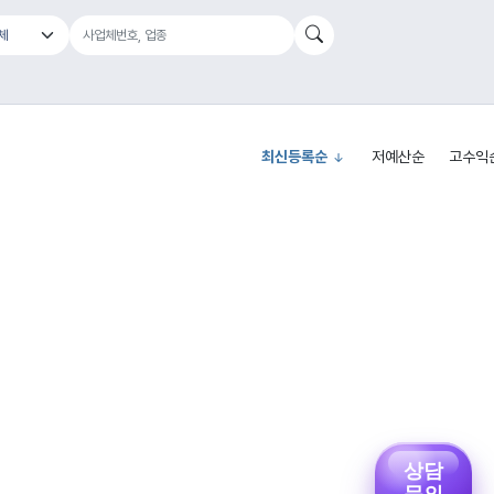
최신등록순
저예산순
고수익
상담