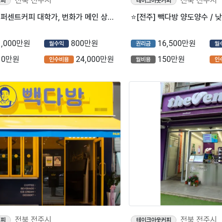
전북 전주시
전북 전주시
커피
테이크아웃커피
⭐전주시 텐퍼센트커피 대학가, 번화가 메인 상권에서 월평균 2,850만원 고매출이 나오는 매장입니다.
1,000만원
800만원
16,500만원
월수익
권리금
월
10만원
24,000만원
150만원
인수비용
월비용
인
전북 전주시
전북 전주시
커피
테이크아웃커피