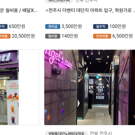
전북 전주시
테이크아웃커피
⭐️[전주] 빽다방 양도양수 / 낮은 월비용 / 배달X / 리뉴얼 완료매장！⭐️
⭐전주시 더벤티 대단지 아파트 입구, 학
650만원
3,500만원
100만원
수익
권리금
월수익
20,500만원
140만원
6,500만원
수비용
월비용
인수비용
전북 전주시
방탈출/코인노래방/오락실