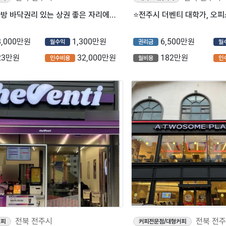
⭐전주 빽다방 바닥권리 있는 상권 좋은 자리에서 연매출 4억원가량 나오는 매장입니다.
8,000만원
1,300만원
6,500만원
월수익
권리금
월
23만원
32,000만원
182만원
인수비용
월비용
인
전북 전주시
전북 전
커피
커피전문점/대형커피