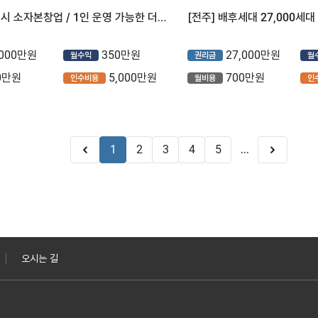
⭐전북 전주시 소자본창업 / 1인 운영 가능한 더벤티 매장을 소개합니다 ⭐
,000만원
350만원
27,000만원
월수익
권리금
월
0만원
5,000만원
700만원
인수비용
월비용
인
1
2
3
4
5
...
오시는 길