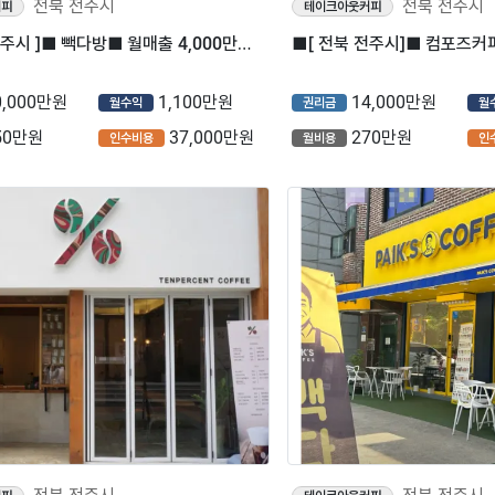
전북 전주시
전북 전주시
커피
테이크아웃커피
■[ 전북 전주시 ]■ 빽다방■ 월매출 4,000만원 나오는매장 나왔습니다.■
0,000만원
1,100만원
14,000만원
월수익
권리금
월
50만원
37,000만원
270만원
인수비용
월비용
인