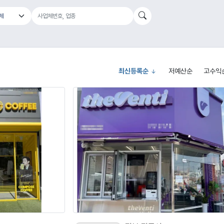
최신등록순
저예산순
고수익