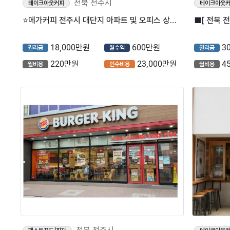
전북 전주시
테이크아웃커피
테이크아웃
⭐메가커피 전주시 대단지 아파트 및 오피스 상권에서 월평균 3000만원 고매출 매장입니다.
18,000만원
600만원
3
권리금
월수익
권리금
220만원
23,000만원
4
월비용
인수비용
월비용