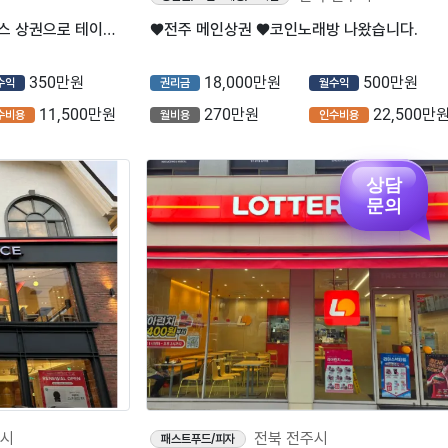
⭐전주시 더벤티 대학가, 오피스 상권으로 테이크아웃이 많은 매장입니다.
♥전주 메인상권 ♥코인노래방 나왔습니다.
350만원
18,000만원
500만원
수익
권리금
월수익
11,500만원
270만원
22,500만
수비용
월비용
인수비용
상담
문의
주시
전북 전주시
패스트푸드/피자