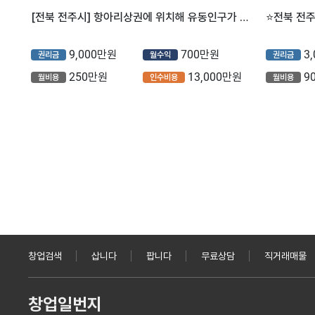
[전북 전주시] 항아리상권에 위치해 유동인구가 많아 매출잘나오는 컴포즈커피입니다! (프랜차이즈/저가커피/카페)
9,000만원
700만원
3
권리금
월수익
권리금
250만원
13,000만원
9
월비용
인수비용
월비용
창업검색
삽니다
팝니다
무료상담
직거래매물
창업일번지