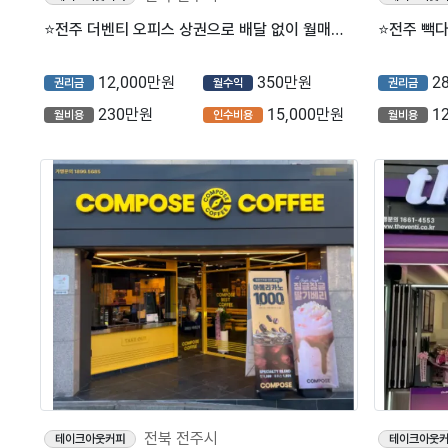
⭐전주 더벤티 오피스 상권으로 배달 없이 월매출 1600만원 나오는 매장입니다.
12,000만원
350만원
2
권리금
월수익
권리금
230만원
15,000만원
1
월비용
인수비용
월비용
전북 전주시
테이크아웃커피
테이크아웃