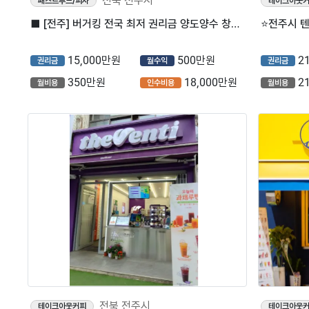
전북 전주시
패스트푸드/피자
테이크아웃
■ [전주] 버거킹 전국 최저 권리금 양도양수 창업 매물 (프랜차이즈/햄버거)
15,000만원
500만원
2
권리금
월수익
권리금
350만원
18,000만원
2
월비용
인수비용
월비용
전북 전주시
테이크아웃커피
테이크아웃