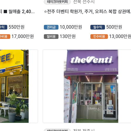
전북 전주시
테이크아웃커피
■[ 전북 전주시]■ 컴포즈커피 ■ 월매출 2,400만원 나오는매장 나왔습니다.■
⭐전주 더벤티 학원가, 
550만원
10,000만원
500만원
수익
권리금
월수익
17,000만원
130만원
13,000만
수비용
월비용
인수비용