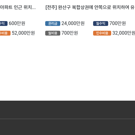
[전주] 배후세대 27,000세대 아파트 인근 위치한 투썸플레이스 소개합니다^^
[전주]
600만원
24,000만원
700만원
수익
권리금
월수익
52,000만원
700만원
32,000만
수비용
월비용
인수비용