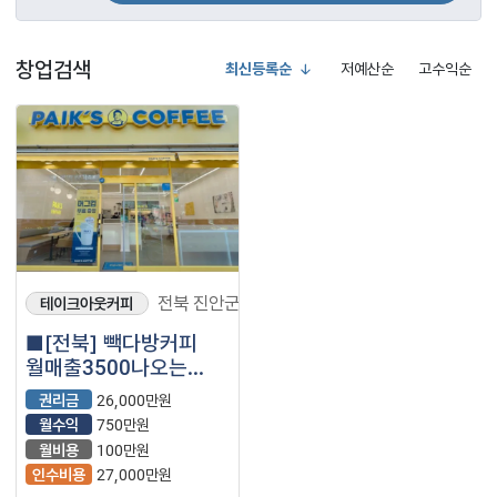
창업검색
최신등록순
저예산순
고수익순
전북 진안군
테이크아웃커피
■[전북] 빽다방커피
월매출3500나오는
매장 나왔습니다.■
권리금
26,000만원
월수익
750만원
월비용
100만원
인수비용
27,000만원