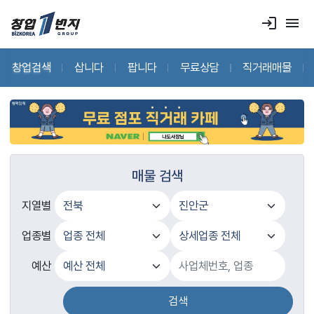
login
menu
창업검색
삽니다
팝니다
무료상담
직거래매물
매물 검색
지열별
업종별
예산
검색