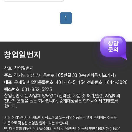
1
상담
문의
창업일번지
상호
창업일번지
주소
경기도 의정부시 용현로 105번길 33 3층(민락동,이프라자)
대표
우재열
사업자등록번호
401-16-51154
전화번호
1644-3020
팩스번호
031-852-5225
창업일번지 는 사업체 양도양수(권리금) 자문 및 허가,변경, 사업체의
전반적 운영을 돕는 회사입니다. 중개대상물은 협력사에서 진행토록
합니다.
저희 창업일번지 사이트에서 광고하고 있는 창업상품들은 실제 존재하는 것들을
기준으로 작성된 것임을 알려드리는 바입니다.
단, 대부분의 양도인은 건물주와의 관계 및 직원관리상 문제 또한 매출저하 (내놓은