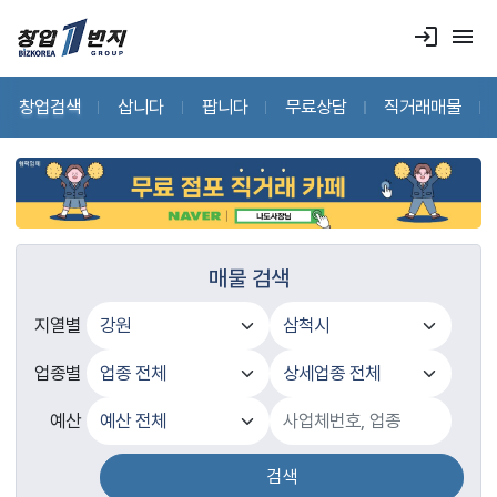
login
menu
창업검색
삽니다
팝니다
무료상담
직거래매물
매물 검색
지열별
업종별
예산
검색