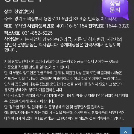
상담
문의
상호
창업일번지
주소
경기도 의정부시 용현로 105번길 33 3층(민락동,이프라자)
대표
우재열
사업자등록번호
401-16-51154
전화번호
1644-3020
팩스번호
031-852-5225
창업일번지 는 사업체 양도양수(권리금) 자문 및 허가,변경, 사업체의
전반적 운영을 돕는 회사입니다. 중개대상물은 협력사에서 진행토록
합니다.
저희 창업일번지 사이트에서 광고하고 있는 창업상품들은 실제 존재하는 것들을
기준으로 작성된 것임을 알려드리는 바입니다.
단, 대부분의 양도인은 건물주와의 관계 및 직원관리상 문제 또한 매출저하 (내놓은
점포라는 것을 손님들이 알게되면 매출저하로 이어질 것을 염려하여) 등의 이유로
인하여 공공연희 내놓은 점포를 운영한다는 것을 밝히기를 원하지 않으시고 보안이
유지된 상태에서 양도하기를 원하십니다.
따라서 정확한 위치와 상가 임대차에 관한 내용 및 매출 및 지출내역은 정확하게 기재할
수 없음을 양해해 주시기 바랍니다.
단, 정확한 위치 및 현재까지의 운영상태 확인 및 현장답사를 원하시는
예비창업자께서는 언제든 저희 사무실을 방문해 주시면 해당 창업상품의 세부내역에
대하여 상세히 있는 그대로 알려드리고 현장 확인을 해드릴 것을 약속하는 바입니다.