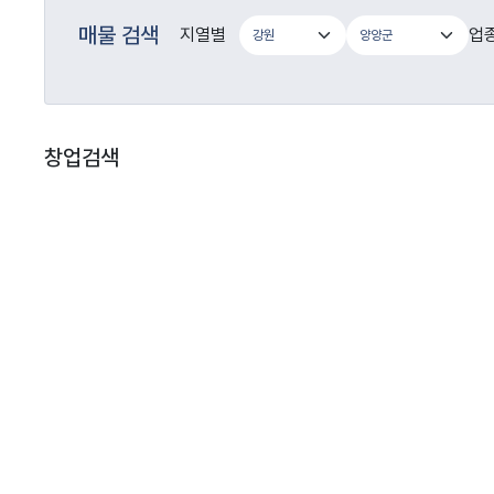
매물 검색
지열별
업
창업검색