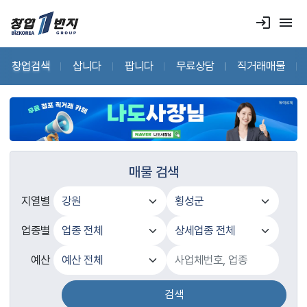
login
menu
창업검색
삽니다
팝니다
무료상담
직거래매물
매물 검색
지열별
업종별
예산
검색