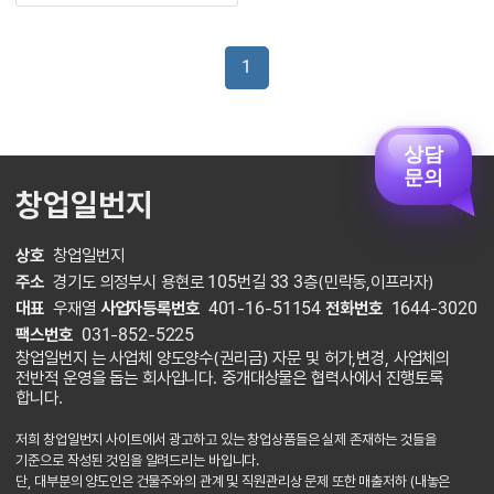
1
상담
문의
창업일번지
상호
창업일번지
주소
경기도 의정부시 용현로 105번길 33 3층(민락동,이프라자)
대표
우재열
사업자등록번호
401-16-51154
전화번호
1644-3020
팩스번호
031-852-5225
창업일번지 는 사업체 양도양수(권리금) 자문 및 허가,변경, 사업체의
전반적 운영을 돕는 회사입니다. 중개대상물은 협력사에서 진행토록
합니다.
저희 창업일번지 사이트에서 광고하고 있는 창업상품들은 실제 존재하는 것들을
기준으로 작성된 것임을 알려드리는 바입니다.
단, 대부분의 양도인은 건물주와의 관계 및 직원관리상 문제 또한 매출저하 (내놓은