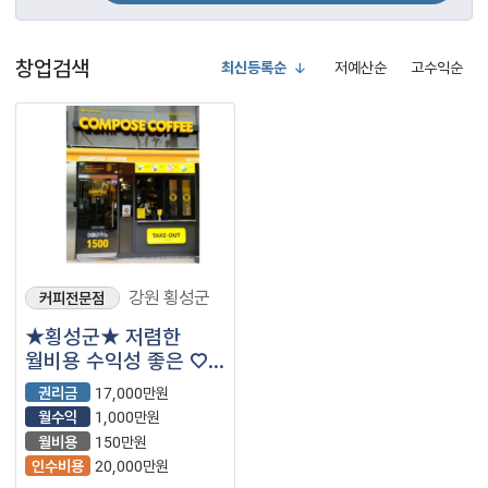
창업검색
최신등록순
저예산순
고수익순
강원 횡성군
커피전문점
★횡성군★ 저렴한
월비용 수익성 좋은 ♡
컴포즈커피♡ 입니다.^^
권리금
17,000만원
월수익
1,000만원
월비용
150만원
인수비용
20,000만원