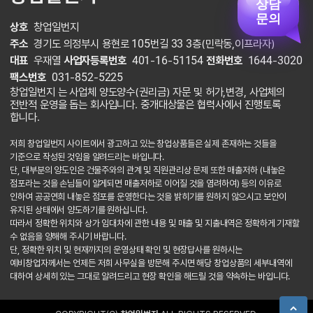
상담
문의
상호
창업일번지
주소
경기도 의정부시 용현로 105번길 33 3층(민락동,이프라자)
대표
우재열
사업자등록번호
401-16-51154
전화번호
1644-3020
팩스번호
031-852-5225
창업일번지 는 사업체 양도양수(권리금) 자문 및 허가,변경, 사업체의
전반적 운영을 돕는 회사입니다. 중개대상물은 협력사에서 진행토록
합니다.
저희 창업일번지 사이트에서 광고하고 있는 창업상품들은 실제 존재하는 것들을
기준으로 작성된 것임을 알려드리는 바입니다.
단, 대부분의 양도인은 건물주와의 관계 및 직원관리상 문제 또한 매출저하 (내놓은
점포라는 것을 손님들이 알게되면 매출저하로 이어질 것을 염려하여) 등의 이유로
인하여 공공연희 내놓은 점포를 운영한다는 것을 밝히기를 원하지 않으시고 보안이
유지된 상태에서 양도하기를 원하십니다.
따라서 정확한 위치와 상가 임대차에 관한 내용 및 매출 및 지출내역은 정확하게 기재할
수 없음을 양해해 주시기 바랍니다.
단, 정확한 위치 및 현재까지의 운영상태 확인 및 현장답사를 원하시는
예비창업자께서는 언제든 저희 사무실을 방문해 주시면 해당 창업상품의 세부내역에
대하여 상세히 있는 그대로 알려드리고 현장 확인을 해드릴 것을 약속하는 바입니다.