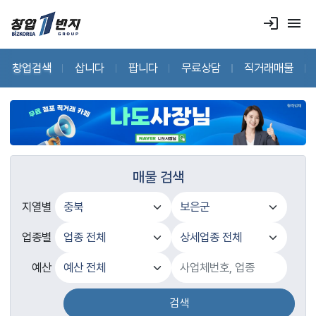
login
menu
창업검색
삽니다
팝니다
무료상담
직거래매물
매물 검색
지열별
업종별
예산
검색