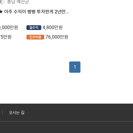
충남 예산군
리
★ 예산군 ★ 아주 수익이 빵빵 투자한게 2년만에 회수가능한매물!안보면후회
0,000만원
4,800만원
월수익
75만원
76,000만원
인수비용
1
오시는 길