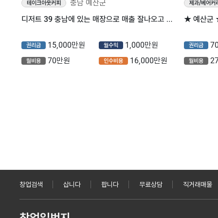
충남 예산군
테이크아웃커피
제과/베어커
디저트 39 충남에 있는 매장으로 매출 잘나오고 임대료 저렴해서 수익내기 좋은매장
15,000만원
1,000만원
7
권리금
월수익
권리금
70만원
16,000만원
2
월비용
인수비용
월비용
창업검색
삽니다
팝니다
무료상담
직거래매물
창업일번지