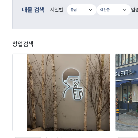
매물 검색
지열별
업
창업검색