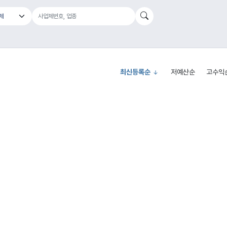
최신등록순
저예산순
고수익