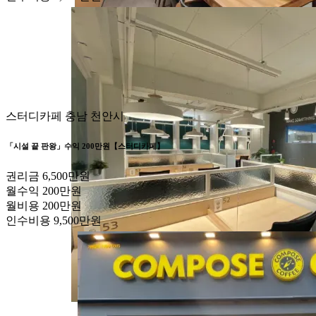
스터디카페
충남 천안시
「시설 끝 판왕」수익 200만원【스터디카페】
권리금
6,500만원
월수익
200만원
월비용
200만원
인수비용
9,500만원