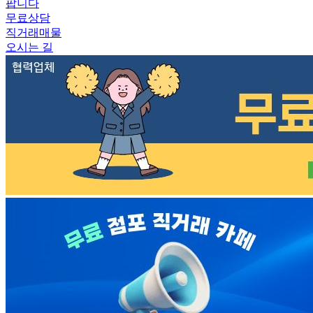
팝니다
무료상담
직거래매물
오시는 길