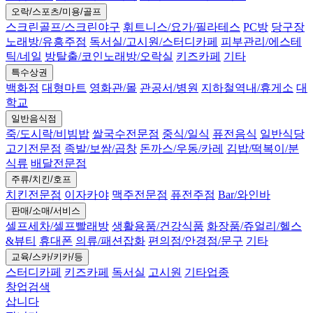
오락/스포츠/미용/골프
스크린골프/스크린야구
휘트니스/요가/필라테스
PC방
당구장
노래방/유흥주점
독서실/고시원/스터디카페
피부관리/에스테
틱/네일
방탈출/코인노래방/오락실
키즈카페
기타
특수상권
백화점
대형마트
영화관/몰
관공서/병원
지하철역내/휴게소
대
학교
일반음식점
죽/도시락/비빔밥
쌀국수전문점
중식/일식
퓨전음식
일반식당
고기전문점
족발/보쌈/곱창
돈까스/우동/카레
김밥/떡복이/분
식류
배달전문점
주류/치킨/호프
치킨전문점
이자카야
맥주전문점
퓨전주점
Bar/와인바
판매/소매/서비스
셀프세차/셀프빨래방
생활용품/건강식품
화장품/쥬얼리/헬스
&뷰티
휴대폰
의류/패션잡화
편의점/안경점/문구
기타
교육/스카/키카/등
스터디카페
키즈카페
독서실
고시원
기타업종
창업검색
삽니다