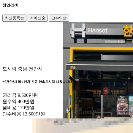
창업검색
최신등록순
저예산순
고수익순
도시락
충남 천안시
⭐️[천안시] 약 1년차 신규 한솥도시락 나왔습니다 ⭐️
권리금
9,500만원
월수익
400만원
월비용
170만원
인수비용
13,500만원