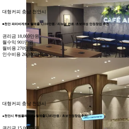
대형커피
충남 천안시
■천안 파리바게트■ 월매출 5,110만원 / 리뉴얼 완료 /초보여성 안정창업 추천
권리금
18,000만원
월수익
901만원
월비용
270만원
인수비용
26,000만원
대형커피
충남 천안시
●천안시 투썸플레이스●월매출5,505만원 / 초보안정창업추천!
권리금
15,000만원