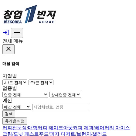
login
menu
전체 메뉴
close
매물 검색
지열별
업종별
예산
검색
휴게음식점
커피전문점/대형커피
테이크아웃커피
제과/베어커리
아이스
크림/도넛
패스트푸드/피자
디저트/브런치/샐러드