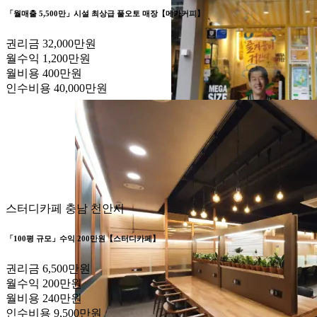
「월매출 5,500만」시설 최상급 풀오토 매장【메가커피】
권리금
32,000만원
월수익
1,200만원
월비용
400만원
인수비용
40,000만원
스터디카페
충남 천안시
「100평 규모」수익 200만원【스터디카페】
권리금
6,500만원
월수익
200만원
월비용
240만원
인수비용
9,500만원