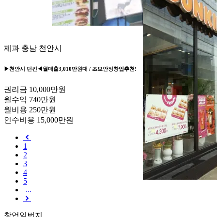
제과
충남 천안시
▶천안시 던킨◀월매출3,010만원대 / 초보안정창업추천!
권리금
10,000만원
월수익
740만원
월비용
250만원
인수비용
15,000만원
1
2
3
4
5
...
창업일번지