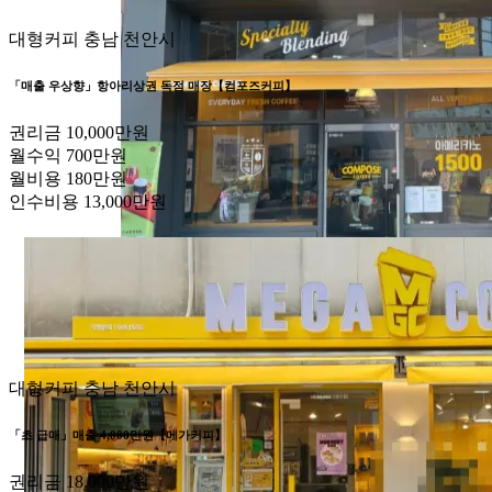
대형커피
충남 천안시
「매출 우상향」항아리상권 독점 매장【컴포즈커피】
권리금
10,000만원
월수익
700만원
월비용
180만원
인수비용
13,000만원
대형커피
충남 천안시
「초 급매」매출 4,000만원【메가커피】
권리금
18,000만원