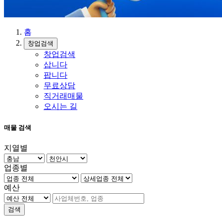
홈
창업검색
창업검색
삽니다
팝니다
무료상담
직거래매물
오시는 길
매물 검색
지열별
업종별
예산
검색