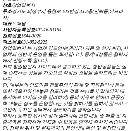
상호
창업일번지
주소
경기도 의정부시 용현로 105번길 33 3층(민락동,이프라
자)
대표
우재열
사업자등록번호
401-16-51154
전화번호
1644-3020
팩스번호
031-852-5225
창업일번지 는 사업체 양도양수(권리금) 자문 및 허가,변경, 사
업체의 전반적 운영을 돕는 회사입니다. 중개대상물은 협력사
에서 진행토록 합니다.
저희 창업일번지 사이트에서 광고하고 있는 창업상품들은 실
제 존재하는 것들을 기준으로 작성된 것임을 알려드리는 바입
니다.
단, 대부분의 양도인은 건물주와의 관계 및 직원관리상 문제
또한 매출저하 (내놓은 점포라는 것을 손님들이 알게되면 매
출저하로 이어질 것을 염려하여) 등의 이유로 인하여 공공연
희 내놓은 점포를 운영한다는 것을 밝히기를 원하지 않으시고
보안이 유지된 상태에서 양도하기를 원하십니다.
따라서 정확한 위치와 상가 임대차에 관한 내용 및 매출 및 지
출내역은 정확하게 기재할 수 없음을 양해해 주시기 바랍니다.
단, 정확한 위치 및 현재까지의 운영상태 확인 및 현장답사를