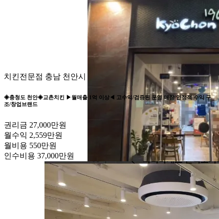
치킨전문점
충남 천안시
◈충청도 천안◈교촌치킨 ▶월매출 1억 이상◀ 고수익/검증된 운영 매장/안정적 수익 구
조/창업브랜드
권리금
27,000만원
월수익
2,559만원
월비용
550만원
인수비용
37,000만원