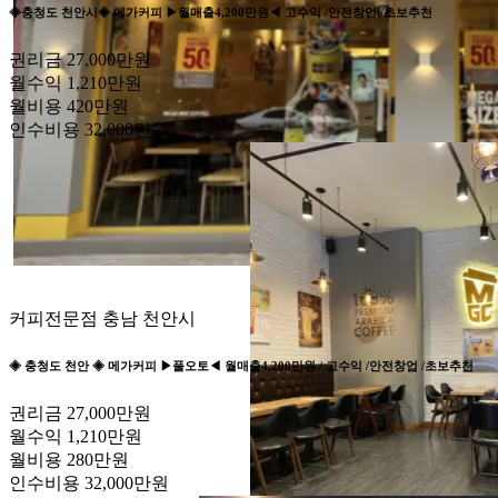
◈충청도 천안시◈ 메가커피 ▶월매출4,200만원◀ 고수익 /안전창업 /초보추천
권리금
27,000만원
월수익
1,210만원
월비용
420만원
인수비용
32,000만원
커피전문점
충남 천안시
◈ 충청도 천안 ◈ 메가커피 ▶풀오토◀ 월매출4,200만원 / 고수익 /안전창업 /초보추천
권리금
27,000만원
월수익
1,210만원
월비용
280만원
인수비용
32,000만원