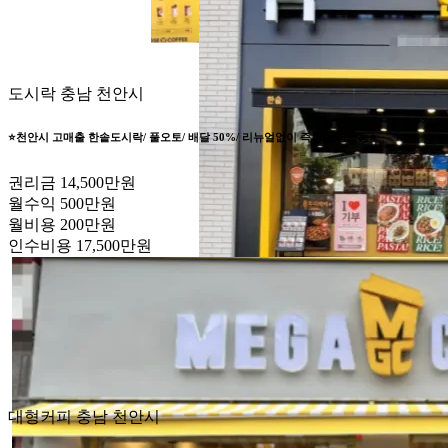
도시락
충남 천안시
⭐️천안시 고매출 한솥도시락/ 풀오토/ 배달 50%/ 리뉴얼없이 즉시 운영가능⭐️
권리금
14,500만원
월수익
500만원
월비용
200만원
인수비용
17,500만원
대형커피
충남 천안시