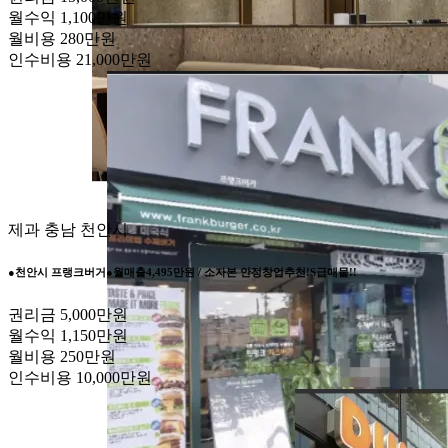
월수익
1,100만원
월비용
280만원
인수비용
21,000만원
제과
충남 천안시
●천안시 프랭크버거●월매출4,495만원 / 소자본 안정창업추천!S급매물!!
권리금
5,000만원
월수익
1,150만원
월비용
250만원
인수비용
10,000만원