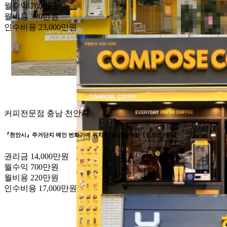
월수익
700만원
월비용
330만원
인수비용
23,000만원
커피전문점
충남 천안시
『천안시』주거단지 메인 번화가에 위치한 풀오토 매장【컴포즈커피】
권리금
14,000만원
월수익
700만원
월비용
220만원
인수비용
17,000만원