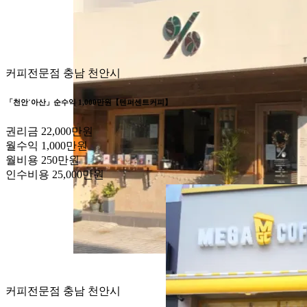
커피전문점
충남 천안시
「천안˙아산」순수익 1,000만원【텐퍼센트커피】
권리금
22,000만원
월수익
1,000만원
월비용
250만원
인수비용
25,000만원
커피전문점
충남 천안시