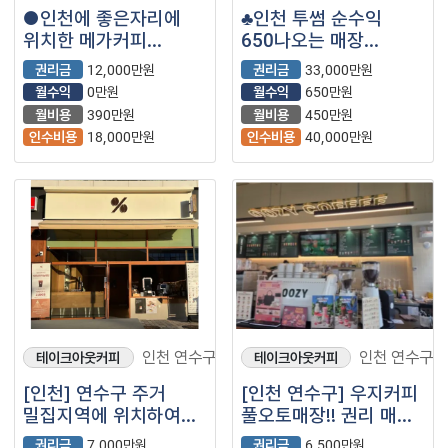
●인천에 좋은자리에
♣인천 투썸 순수익
위치한 메가커피
650나오는 매장
나왔습니다●
나왔습니다♣
권리금
12,000만원
권리금
33,000만원
월수익
0만원
월수익
650만원
월비용
390만원
월비용
450만원
인수비용
18,000만원
인수비용
40,000만원
인천 연수구
인천 연수구
테이크아웃커피
테이크아웃커피
[인천] 연수구 주거
[인천 연수구] 우지커피
밀집지역에 위치하여
풀오토매장!! 권리 매우
유동인구 많은
저렴하게 나왔습니다!!
권리금
7,000만원
권리금
6,500만원