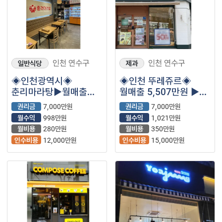
인천 연수구
인천 연수구
일반식당
제과
◈인천광역시◈
◈인천 뚜레쥬르◈
춘리마라탕▶월매출
월매출 5,507만원 ▶
3,009만원◀안정적
순수익 1,021만원◀
권리금
7,000만원
권리금
7,000만원
수익 구조/소자본추천/
소자본추천 /
월수익
998만원
월수익
1,021만원
창업브랜드
안정초보창업추천
월비용
280만원
월비용
350만원
인수비용
12,000만원
인수비용
15,000만원