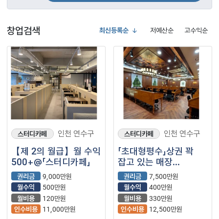
창업검색
최신등록순
저예산순
고수익순
인천 연수구
인천 연수구
스터디카페
스터디카페
【제 2의 월급】월 수익
「초대형평수」상권 꽉
500+@「스터디카페」
잡고 있는 매장
【스터디카페】
권리금
9,000만원
권리금
7,500만원
월수익
500만원
월수익
400만원
월비용
120만원
월비용
330만원
인수비용
11,000만원
인수비용
12,500만원