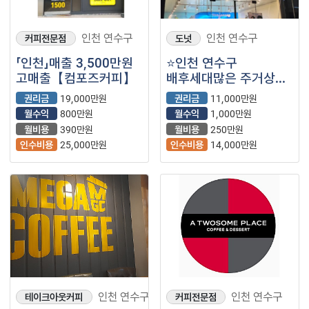
인천 연수구
인천 연수구
커피전문점
도넛
「인천」매출 3,500만원
⭐인천 연수구
고매출【컴포즈커피】
배후세대많은 주거상권
/ 비수기 할것없는
권리금
19,000만원
권리금
11,000만원
안정적인 매출 / ＂
월수익
800만원
월수익
1,000만원
카페요아정＂ ⭐
월비용
390만원
월비용
250만원
인수비용
25,000만원
인수비용
14,000만원
인천 연수구
인천 연수구
테이크아웃커피
커피전문점