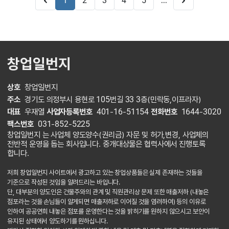
...
1
2
3
4
5
창업일번지
상호
창업일번지
주소
경기도 의정부시 용현로 105번길 33 3층(민락동,이프라자)
대표
우재열
사업자등록번호
401-16-51154
전화번호
1644-3020
팩스번호
031-852-5225
창업일번지 는 사업체 양도양수(권리금) 자문 및 허가,변경, 사업체의
전반적 운영을 돕는 회사입니다. 중개대상물은 협력사에서 진행토록
합니다.
저희 창업일번지 사이트에서 광고하고 있는 창업상품들은 실제 존재하는 것들을
기준으로 작성된 것임을 알려드리는 바입니다.
단, 대부분의 양도인은 건물주와의 관계 및 직원관리상 문제 또한 매출저하 (내놓은
점포라는 것을 손님들이 알게되면 매출저하로 이어질 것을 염려하여) 등의 이유로
인하여 공공연희 내놓은 점포를 운영한다는 것을 밝히기를 원하지 않으시고 보안이
유지된 상태에서 양도하기를 원하십니다.