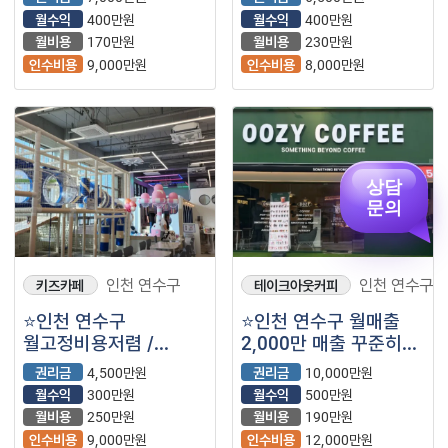
텐퍼센트커피를
인기 상승중인 브랜드
월수익
400만원
월수익
400만원
소개합니다^^
우지커피 소개합니다
월비용
170만원
월비용
230만원
인수비용
9,000만원
인수비용
8,000만원
상담
문의
인천 연수구
인천 연수구
키즈카페
테이크아웃커피
⭐인천 연수구
⭐인천 연수구 월매출
월고정비용저렴 /
2,000만 매출 꾸준히
수익성좋음 / ＂
상승중인 우지커피
권리금
4,500만원
권리금
10,000만원
키즈카페＂⭐
매장을 소개합니다⭐
월수익
300만원
월수익
500만원
월비용
250만원
월비용
190만원
인수비용
9,000만원
인수비용
12,000만원