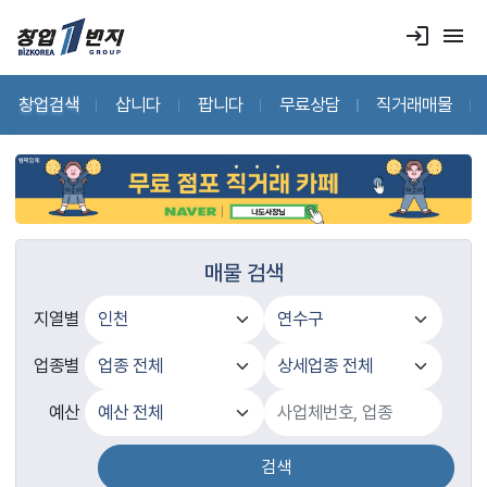
login
menu
창업검색
삽니다
팝니다
무료상담
직거래매물
매물 검색
지열별
업종별
예산
검색