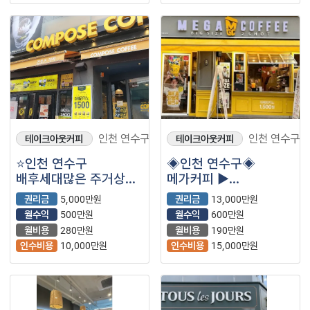
인천 연수구
인천 연수구
테이크아웃커피
테이크아웃커피
⭐인천 연수구
◈인천 연수구◈
배후세대많은 주거상권
메가커피 ▶
/ 신규창업비 이하
월매출2,500만원◀
권리금
5,000만원
권리금
13,000만원
급매물 / ＂컴포즈커피
고수익 /안전창업 /
월수익
500만원
월수익
600만원
＂ 입니다⭐
초보추천
월비용
280만원
월비용
190만원
인수비용
10,000만원
인수비용
15,000만원