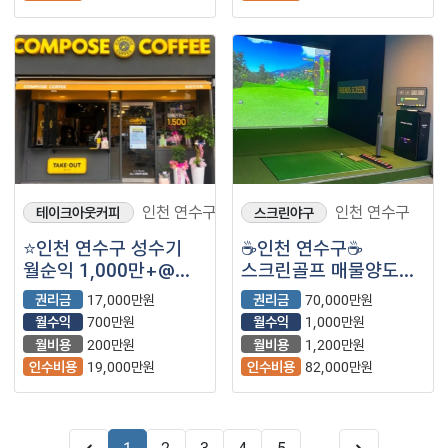
인천 연수구
인천 연수구
테이크아웃커피
스크린야구
⭐인천 연수구 성수기
☕인천 연수구☕
월순익 1,000만+@
스크린골프 매물양도
컴포즈커피 매장을
매매입니다
권리금
17,000만원
권리금
70,000만원
소개합니다 ⭐
월수익
700만원
월수익
1,000만원
월비용
200만원
월비용
1,200만원
인수비용
19,000만원
인수비용
82,000만원