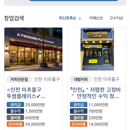
창업검색
최신등록순
저예산순
고수익순
인천 미추홀구
인천 미추홀구
커피전문점
대형커피
⭐인천 미추홀구
『인천』＂저렴한 고정비
투썸플레이스✔
＂ 안정적인 수익 창출
월매출6,000만원대 ✔
【컴포즈커피】
권리금
25,000만원
권리금
11,000만원
월수익1,500만원대
월수익
1,500만원
월수익
700만원
월비용
650만원
월비용
230만원
인수비용
35,000만원
인수비용
14,000만원