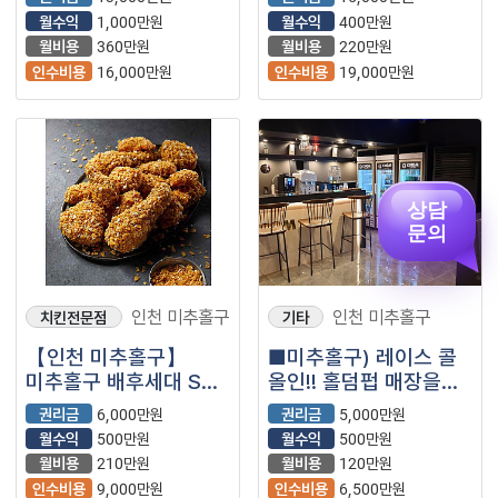
소개해드립니다.■
소개합니다⭐
월수익
1,000만원
월수익
400만원
월비용
360만원
월비용
220만원
인수비용
16,000만원
인수비용
19,000만원
상담
문의
인천 미추홀구
인천 미추홀구
치킨전문점
기타
【인천 미추홀구】
■미추홀구) 레이스 콜
미추홀구 배후세대 S급
올인!! 홀덤펍 매장을
매장
소개합니다.■
권리금
6,000만원
권리금
5,000만원
월수익
500만원
월수익
500만원
월비용
210만원
월비용
120만원
인수비용
9,000만원
인수비용
6,500만원