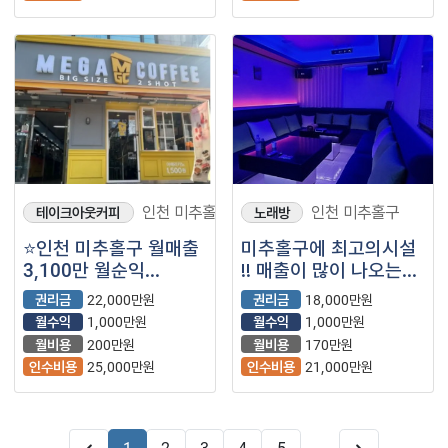
인천 미추홀구
인천 미추홀구
테이크아웃커피
노래방
⭐인천 미추홀구 월매출
미추홀구에 최고의시설
3,100만 월순익
!! 매출이 많이 나오는
1,000만 메가커피
노래방!!
권리금
22,000만원
권리금
18,000만원
매장을 소개합니다 ⭐
월수익
1,000만원
월수익
1,000만원
월비용
200만원
월비용
170만원
인수비용
25,000만원
인수비용
21,000만원