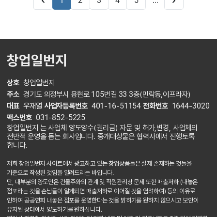
...
1
2
3
4
5
창업일번지
상호
창업일번지
주소
경기도 의정부시 용현로 105번길 33 3층(민락동,이프라자)
대표
우재열
사업자등록번호
401-16-51154
전화번호
1644-3020
팩스번호
031-852-5225
창업일번지 는 사업체 양도양수(권리금) 자문 및 허가,변경, 사업체의
전반적 운영을 돕는 회사입니다. 중개대상물은 협력사에서 진행토록
합니다.
저희 창업일번지 사이트에서 광고하고 있는 창업상품들은 실제 존재하는 것들을
기준으로 작성된 것임을 알려드리는 바입니다.
단, 대부분의 양도인은 건물주와의 관계 및 직원관리상 문제 또한 매출저하 (내놓은
점포라는 것을 손님들이 알게되면 매출저하로 이어질 것을 염려하여) 등의 이유로
인하여 공공연희 내놓은 점포를 운영한다는 것을 밝히기를 원하지 않으시고 보안이
유지된 상태에서 양도하기를 원하십니다.