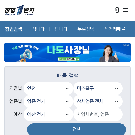
login
menu
창업검색
삽니다
팝니다
무료상담
직거래매물
매물 검색
지열별
업종별
예산
검색