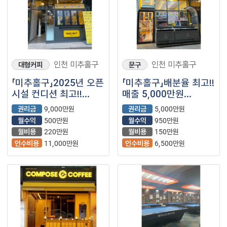
인천 미추홀구
인천 미추홀구
대형커피
문구
「미추홀구」2025년 오픈
「미추홀구」배분율 최고!!
시설 컨디션 최고!!
매출 5,000만원
【컴포즈커피】
【이마트24】
권리금
9,000만원
권리금
5,000만원
월수익
500만원
월수익
950만원
월비용
220만원
월비용
150만원
인수비용
11,000만원
인수비용
6,500만원