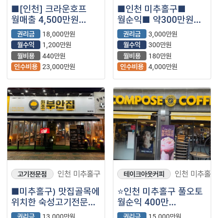
■[인천] 크라운호프
■인천 미추홀구■
월매출 4,500만원
월순익■ 약300만원■
고매출 양도양수 매물
더벤티커피
권리금
18,000만원
권리금
3,000만원
(프랜차이즈/맥주/주점)
매장나왔습니다.
월수익
1,200만원
월수익
300만원
월비용
440만원
월비용
180만원
인수비용
23,000만원
인수비용
4,000만원
인천 미추홀구
인천 미추홀구
고기전문점
테이크아웃커피
■미추홀구) 맛집골목에
⭐인천 미추홀구 풀오토
위치한 숙성고기전문점
월순익 400만
원조부안집 매물을
컴포즈커피 매장을
권리금
13,000만원
권리금
15,000만원