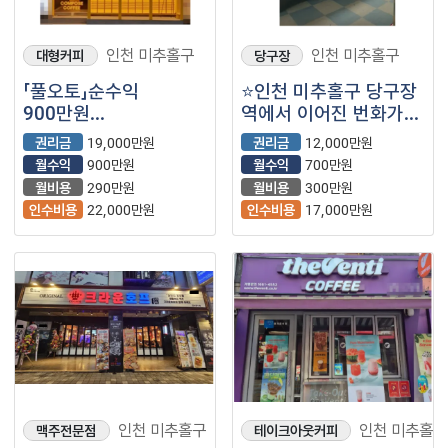
인천 미추홀구
인천 미추홀구
대형커피
당구장
「풀오토」순수익
⭐인천 미추홀구 당구장
900만원
역에서 이어진 번화가에
【컴포즈커피】
위치하여 안정적으로
권리금
19,000만원
권리금
12,000만원
매출이 나오는
월수익
900만원
월수익
700만원
매장입니다.
월비용
290만원
월비용
300만원
인수비용
22,000만원
인수비용
17,000만원
인천 미추홀구
인천 미추홀구
맥주전문점
테이크아웃커피