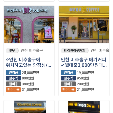
인천 미추홀구
인천 미추홀구
도넛
테이크아웃커피
⭐인천 미추홀구에
인천 미추홀구 메가커피
위치하고있는 안정성/
✔월매출3,000만원대
브랜파워 모두 갖춘
✔월수익900만원대
권리금
25,000만원
권리금
19,000만원
고매출
월수익
800만원
월수익
950만원
배스킨라빈스입니다⭐
월비용
380만원
월비용
200만원
인수비용
31,000만원
인수비용
21,000만원