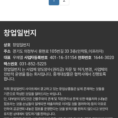
1
2
창업일번지
상호
창업일번지
주소
경기도 의정부시 용현로 105번길 33 3층(민락동,이프라자)
대표
우재열
사업자등록번호
401-16-51154
전화번호
1644-3020
팩스번호
031-852-5225
창업일번지 는 사업체 양도양수(권리금) 자문 및 허가,변경, 사업체의
전반적 운영을 돕는 회사입니다. 중개대상물은 협력사에서 진행토록
합니다.
저희 창업일번지 사이트에서 광고하고 있는 창업상품들은 실제 존재하는 것들을
기준으로 작성된 것임을 알려드리는 바입니다.
단, 대부분의 양도인은 건물주와의 관계 및 직원관리상 문제 또한 매출저하 (내놓은
점포라는 것을 손님들이 알게되면 매출저하로 이어질 것을 염려하여) 등의 이유로
인하여 공공연희 내놓은 점포를 운영한다는 것을 밝히기를 원하지 않으시고 보안이
유지된 상태에서 양도하기를 원하십니다.