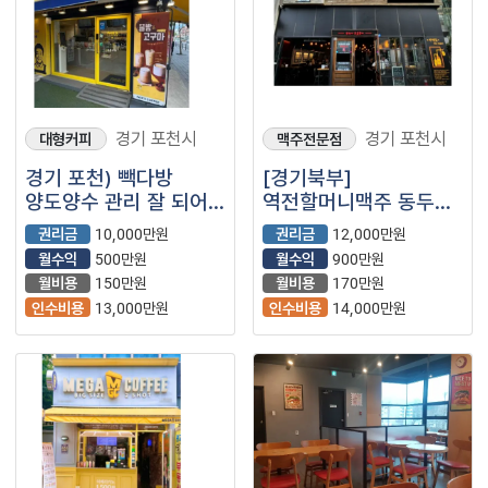
경기 포천시
경기 포천시
대형커피
맥주전문점
경기 포천) 빽다방
[경기북부]
양도양수 관리 잘 되어
역전할머니맥주 동두천,
있는 매출 꾸준한 매장
양주,포천 (프랜차이즈/
권리금
10,000만원
권리금
12,000만원
소개합니다
주점/술집/호프집/
월수익
500만원
월수익
900만원
요리주점)
월비용
150만원
월비용
170만원
인수비용
13,000만원
인수비용
14,000만원