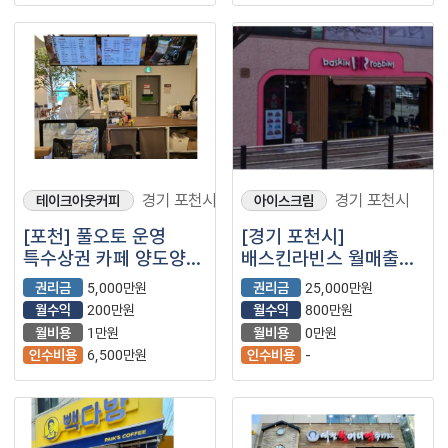
경기 포천시
경기 포천시
테이크아웃커피
아이스크림
[포천] 풀오토 운영
[경기 포천시]
특수상권 카페 양도양수
배스킨라빈스 월매출
창업
5300+@//고매출매장
권리금
5,000만원
권리금
25,000만원
월수익
200만원
월수익
800만원
월비용
1만원
월비용
0만원
인수비용
6,500만원
인수비용
-