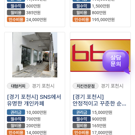
컴포즈커피 내놓습니다
내놓습니다 문의 많이
월수익
600만원
월수익
1,500만원
문의주세요
주세요
월비용
385만원
월비용
800만원
인수비용
24,000만원
인수비용
195,000만원
상담
문의
경기 포천시
경기 포천시
대형커피
치킨전문점
[경기 포천시] SNS에서
[경기 포천시]
유명한 개인카페
안정적이고 꾸준한 순익
나오는 프렌차이즈
권리금
10,000만원
권리금
15,000만원
치킨집
월수익
700만원
월수익
900만원
월비용
200만원
월비용
165만원
인수비용
14,000만원
인수비용
17,000만원