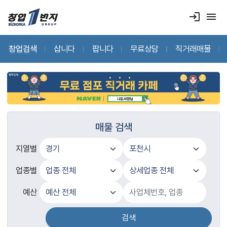
login
menu
창업검색
삽니다
팝니다
무료상담
직거래매물
매물 검색
지열별
업종별
예산
검색