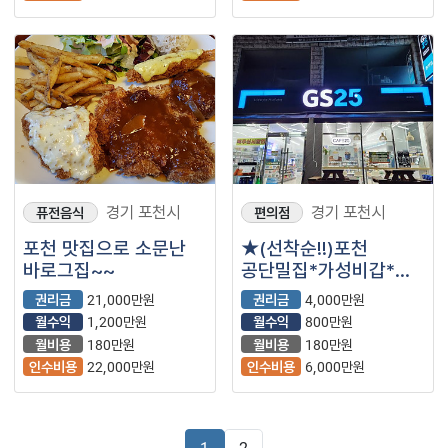
경기 포천시
경기 포천시
퓨전음식
편의점
포천 맛집으로 소문난
★(선착순!!)포천
바로그집~~
공단밀집*가성비갑*
편의점★
권리금
21,000만원
권리금
4,000만원
월수익
1,200만원
월수익
800만원
월비용
180만원
월비용
180만원
인수비용
22,000만원
인수비용
6,000만원