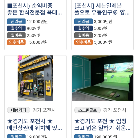
■포천시) 순익비중
[포천시] 세븐일레븐
좋은 한식전문점 육대장
풀오토 유동인구多 양도
매장을 소개합니다.■
양수 희망합니다.
권리금
12,000만원
권리금
3,000만원
월수익
900만원
월수익
500만원
월비용
250만원
월비용
220만원
인수비용
15,000만원
인수비용
5,000만원
경기 포천시
경기 포천시
대형커피
스크린골프
★경기도 포천시 ★
★경기도 포천 ★ 엄청
메인상권에 위치해 있고
크고 넓은 일하기 쉬운
매출좋아지는
골프존파크 급
권리금
19,000만원
권리금
190,000만원