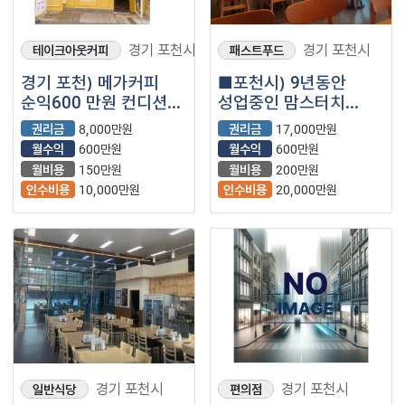
경기 포천시
경기 포천시
테이크아웃커피
패스트푸드
경기 포천) 메가커피
■포천시) 9년동안
순익600 만원 컨디션
성업중인 맘스터치
좋은 매장 소개합니다.
매장을 소개합니다.■
권리금
8,000만원
권리금
17,000만원
월수익
600만원
월수익
600만원
월비용
150만원
월비용
200만원
인수비용
10,000만원
인수비용
20,000만원
경기 포천시
경기 포천시
일반식당
편의점