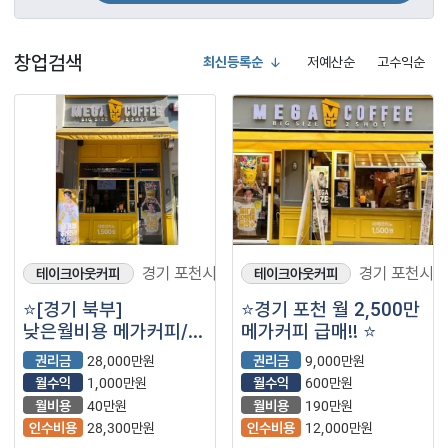
창업검색
최신등록순
저예산순
고수익순
경기 포천시
경기 포천시
테이크아웃커피
테이크아웃커피
⭐️[경기 북부]
⭐경기 포천 월 2,500만
낮은월비용 메가커피/
메가커피 급매!! ⭐
풀오토 순익1천/
권리금
28,000만원
권리금
9,000만원
배달낮은 메가커피⭐️
월수익
1,000만원
월수익
600만원
월비용
40만원
월비용
190만원
인수비용
28,300만원
인수비용
12,000만원