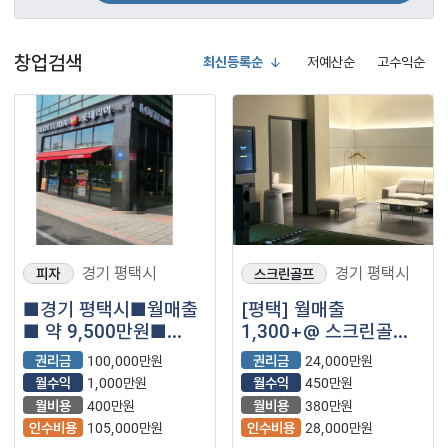
창업검색
최신등록순
저예산순
고수익순
경기 평택시
경기 평택시
피자
스크린골프
■경기 평택시■월매출
[평택] 월매출
■ 약 9,500만원■
1,300+@ 스크린골프
롯데리아
매장을 소개합니다^^
권리금
100,000만원
권리금
24,000만원
매장나왔습니다.
월수익
1,000만원
월수익
450만원
월비용
400만원
월비용
380만원
인수비용
105,000만원
인수비용
28,000만원