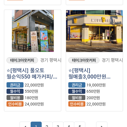
경기 평택시
경기 평택시
테이크아웃커피
테이크아웃커피
⭐️[평택시] 풀오토
⭐️[평택시]
월순익550 메가커피/
월매출3,000만원
월비용 낮은/ 주거상권⭐️
메가커피 양도양수/
권리금
22,000만원
권리금
19,000만원
배달 15%전후/ 월비용
월수익
550만원
월수익
650만원
저렴한 메가커피⭐️
월비용
180만원
월비용
200만원
인수비용
24,000만원
인수비용
22,000만원