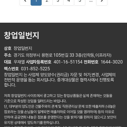
...
1
2
3
4
5
창업일번지
상호
창업일번지
주소
경기도 의정부시 용현로 105번길 33 3층(민락동,이프라자)
대표
우재열
사업자등록번호
401-16-51154
전화번호
1644-3020
팩스번호
031-852-5225
창업일번지 는 사업체 양도양수(권리금) 자문 및 허가,변경, 사업체의
전반적 운영을 돕는 회사입니다. 중개대상물은 협력사에서 진행토록
합니다.
저희 창업일번지 사이트에서 광고하고 있는 창업상품들은 실제 존재하는 것들을
기준으로 작성된 것임을 알려드리는 바입니다.
단, 대부분의 양도인은 건물주와의 관계 및 직원관리상 문제 또한 매출저하 (내놓은
점포라는 것을 손님들이 알게되면 매출저하로 이어질 것을 염려하여) 등의 이유로
인하여 공공연희 내놓은 점포를 운영한다는 것을 밝히기를 원하지 않으시고 보안이
유지된 상태에서 양도하기를 원하십니다.