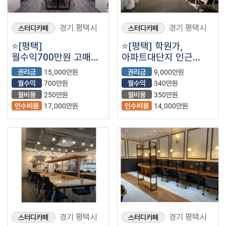
경기 평택시
경기 평택시
스터디카페
스터디카페
⭐️[평택]
⭐[평택] 학원가,
월수익700만원 고매출
아파트대단지 인근
스터디카페/ 100평/
스터디카페/
권리금
15,000만원
권리금
9,000만원
상시 유동인구 풍부한
월수익330만원/
월수익
700만원
월수익
340만원
입지조건⭐️
매장컨디션 최상급⭐
월비용
250만원
월비용
350만원
인수비용
17,000만원
인수비용
14,000만원
경기 평택시
경기 평택시
스터디카페
스터디카페