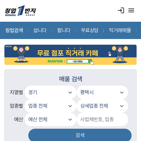
login
menu
창업검색
삽니다
팝니다
무료상담
직거래매물
매물 검색
지열별
업종별
예산
검색