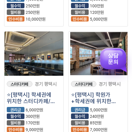
아파트대단지 메인상권
월수익
250만원
월수익
100만원
⭐
월비용
250만원
월비용
120만원
인수비용
10,000만원
인수비용
5,000만원
상담
문의
경기 평택시
경기 평택시
스터디카페
스터디카페
⭐️[평택시] 학세권에
⭐️[평택시] 학원가
위치한 스터디카페/
+학세권에 위치한
월수익300만원/ 70평
월비용 낮은 스터디카페
권리금
6,000만원
권리금
5,000만원
⭐️
& 공유오피스 / 소자본 /
월수익
300만원
월수익
240만원
74평⭐️
월비용
170만원
월비용
85만원
인수비용
9,000만원
인수비용
7,000만원