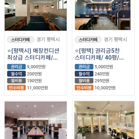
경기 평택시
경기 평택시
스터디카페
스터디카페
⭐️[평택시] 매장컨디션
⭐️[평택] 권리금5천
최상급 스터디카페/
스터디카페/ 40평/
월수익200가량/
월수익240만원/
권리금
9,000만원
권리금
5,000만원
학세권. 월고정비
아파트대단지 메인상권
월수익
200만원
월수익
240만원
저렴한 스카⭐️
⭐️
월비용
190만원
월비용
295만원
인수비용
11,000만원
인수비용
10,000만원