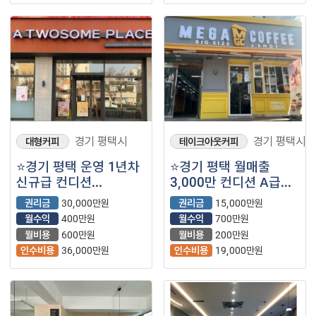
경기 평택시
경기 평택시
대형커피
테이크아웃커피
⭐경기 평택 운영 1년차
⭐경기 평택 월매출
신규급 컨디션
3,000만 컨디션 A급
투썸플레이스 매장을
매장 ＂메가커피＂
권리금
30,000만원
권리금
15,000만원
소개합니다 ⭐
입니다 ⭐
월수익
400만원
월수익
700만원
월비용
600만원
월비용
200만원
인수비용
36,000만원
인수비용
19,000만원