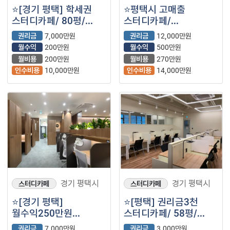
⭐[경기 평택] 학세권
⭐평택시 고매출
스터디카페/ 80평/
스터디카페/
월수익200+@/
월수익500만원/ 90평/
권리금
7,000만원
권리금
12,000만원
권리금협의가능⭐
꾸준히 수요 높은
월수익
200만원
월수익
500만원
스터디카페⭐
월비용
200만원
월비용
270만원
인수비용
10,000만원
인수비용
14,000만원
경기 평택시
경기 평택시
스터디카페
스터디카페
⭐[경기 평택]
⭐️[평택] 권리금3천
월수익250만원
스터디카페/ 58평/
스터디카페/ 55평/
주거상권⭐️
권리금
7,000만원
권리금
3,000만원