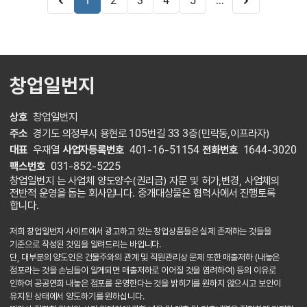
...
1
2
3
4
5
창업일번지
상호
창업일번지
주소
경기도 의정부시 용현로 105번길 33 3층(민락동,이프라자)
대표
우재열
사업자등록번호
401-16-51154
전화번호
1644-3020
팩스번호
031-852-5225
창업일번지 는 사업체 양도양수(권리금) 자문 및 허가,변경, 사업체의
전반적 운영을 돕는 회사입니다. 중개대상물은 협력사에서 진행토록
합니다.
저희 창업일번지 사이트에서 광고하고 있는 창업상품들은 실제 존재하는 것들을
기준으로 작성된 것임을 알려드리는 바입니다.
단, 대부분의 양도인은 건물주와의 관계 및 직원관리상 문제 또한 매출저하 (내놓은
점포라는 것을 손님들이 알게되면 매출저하로 이어질 것을 염려하여) 등의 이유로
인하여 공공연희 내놓은 점포를 운영한다는 것을 밝히기를 원하지 않으시고 보안이
유지된 상태에서 양도하기를 원하십니다.