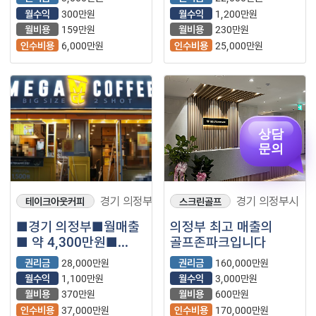
매장나왔습니다.
월수익
300만원
월수익
1,200만원
월비용
159만원
월비용
230만원
인수비용
6,000만원
인수비용
25,000만원
상담
문의
경기 의정부시
경기 의정부시
테이크아웃커피
스크린골프
■경기 의정부■월매출
의정부 최고 매출의
■ 약 4,300만원■
골프존파크입니다
메가커피
권리금
28,000만원
권리금
160,000만원
매장나왔습니다.
월수익
1,100만원
월수익
3,000만원
월비용
370만원
월비용
600만원
인수비용
37,000만원
인수비용
170,000만원