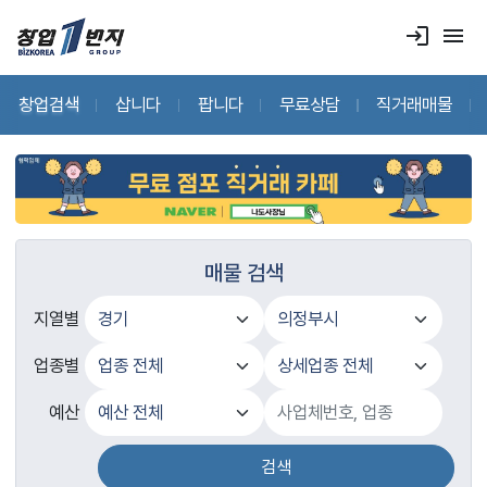
login
menu
창업검색
삽니다
팝니다
무료상담
직거래매물
매물 검색
지열별
업종별
예산
검색