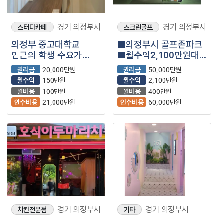
경기 의정부시
경기 의정부시
스터디카페
스크린골프
의정부 중고대학교
■의정부시 골프존파크
인근의 학생 수요가
■월수익2,100만원대
많은 스터디카페
특급매물!! 주차A급!!
권리금
20,000만원
권리금
50,000만원
월수익
150만원
월수익
2,100만원
월비용
100만원
월비용
400만원
인수비용
21,000만원
인수비용
60,000만원
경기 의정부시
경기 의정부시
치킨전문점
기타