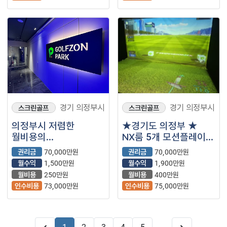
경기 의정부시
경기 의정부시
스크린골프
스크린골프
의정부시 저렴한
★경기도 의정부 ★
월비용의
NX룸 5개 모션플레이트
알짜매장입니다
매출좋고 시설좋은
권리금
70,000만원
권리금
70,000만원
골프존파크
월수익
1,500만원
월수익
1,900만원
월비용
250만원
월비용
400만원
인수비용
73,000만원
인수비용
75,000만원