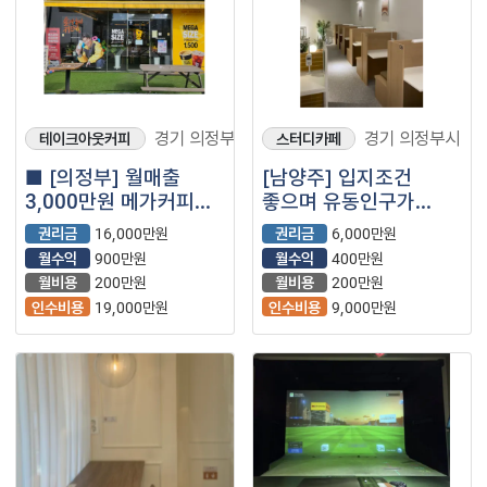
경기 의정부시
경기 의정부시
테이크아웃커피
스터디카페
■ [의정부] 월매출
[남양주] 입지조건
3,000만원 메가커피
좋으며 유동인구가
양도양수 창업 매물
끊이지않는 스터디카페
권리금
16,000만원
권리금
6,000만원
(프랜차이즈｜저가커피
소개합니다!
월수익
900만원
월수익
400만원
｜카페)
월비용
200만원
월비용
200만원
인수비용
19,000만원
인수비용
9,000만원