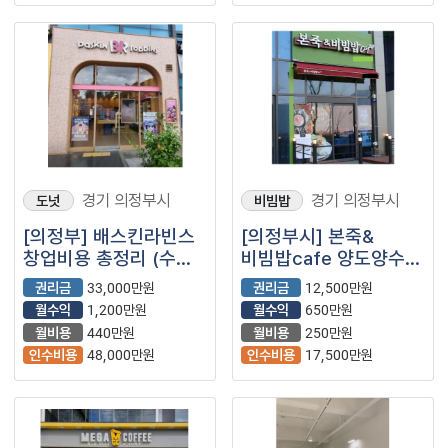
경기 의정부시
경기 의정부시
도넛
비빔밥
[의정부] 배스킨라빈스
[의정부시] 본죽&
창업비용 총정리 (수익/
비빔밥cafe 양도양수
상권분석/
창업 매물
권리금
33,000만원
권리금
12,500만원
베스킨라빈스/
월수익
1,200만원
월수익
650만원
프랜차이즈)
월비용
440만원
월비용
250만원
인수비용
48,000만원
인수비용
17,500만원