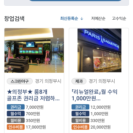
창업검색
최신등록순
저예산순
고수익순
경기 의정부시
경기 의정부시
스크린야구
제과
★의정부★ 룸8개
「리뉴얼완료」월 수익
골프존 권리금 저렴하게
1,000만원
내놓습니다!!
【파리바게뜨】
권리금
7,000만원
권리금
12,000만원
월수익
700만원
월수익
1,000만원
월비용
350만원
월비용
330만원
인수비용
17,000만원
인수비용
20,000만원