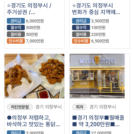
⭐경기도 의정부시 /
⭐경기도 의정부시
주거상권 /
번화가 중심 지역에
배후세대많음 / 고매출
위치한 무인
권리금
6,000만원
권리금
3,500만원
거의 오토 ＂
사진관입니다.
월수익
500만원
월수익
100만원
호식이두마리치킨＂ ⭐
월비용
50만원
월비용
220만원
인수비용
7,000만원
인수비용
6,500만원
경기 의정부시
경기 의정부시
치킨전문점
피자
●의정부 저렴하고,
■경기 의정부■월매출
바삭하고 맛있는 통닭
■ 약 3,200만원■
나왔습니다.●
메가커피
권리금
3,000만원
권리금
22,000만원