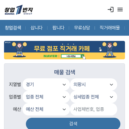
login
menu
창업검색
삽니다
팝니다
무료상담
직거래매물
매물 검색
지열별
업종별
예산
검색