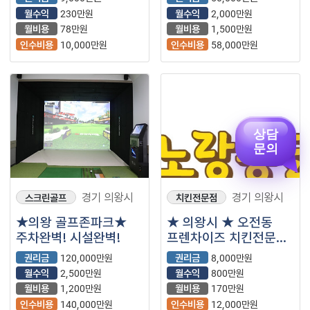
24시무인카페 양도양수
월수익
230만원
월수익
2,000만원
직거래합니다.
월비용
78만원
월비용
1,500만원
인수비용
10,000만원
인수비용
58,000만원
상담
문의
경기 의왕시
경기 의왕시
스크린골프
치킨전문점
★의왕 골프존파크★
★ 의왕시 ★ 오전동
주차완벽! 시설완벽!
프렌차이즈 치킨전문점
급처분
권리금
120,000만원
권리금
8,000만원
월수익
2,500만원
월수익
800만원
월비용
1,200만원
월비용
170만원
인수비용
140,000만원
인수비용
12,000만원