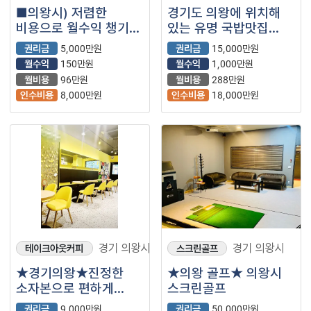
■의왕시) 저렴한
경기도 의왕에 위치해
비용으로 월수익 챙기실
있는 유명 국밥맛집
수 있는 코인노래방
매장 양도합니다.
권리금
5,000만원
권리금
15,000만원
매장을 소개합니다.■
월수익
150만원
월수익
1,000만원
월비용
96만원
월비용
288만원
인수비용
8,000만원
인수비용
18,000만원
경기 의왕시
경기 의왕시
테이크아웃커피
스크린골프
★경기의왕★진정한
★의왕 골프★ 의왕시
소자본으로 편하게
스크린골프
수익낼수있는
권리금
9,000만원
권리금
50,000만원