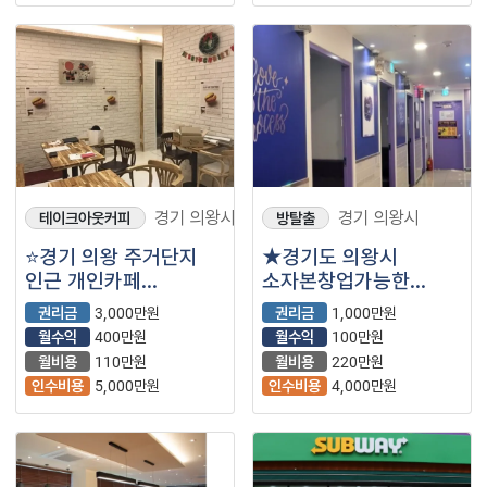
경기 의왕시
경기 의왕시
테이크아웃커피
방탈출
⭐경기 의왕 주거단지
★경기도 의왕시
인근 개인카페
소자본창업가능한
시그니처메뉴로 단골
코인노래방입니다★
권리금
3,000만원
권리금
1,000만원
정말 많은 매장입니다 ⭐
월수익
400만원
월수익
100만원
월비용
110만원
월비용
220만원
인수비용
5,000만원
인수비용
4,000만원