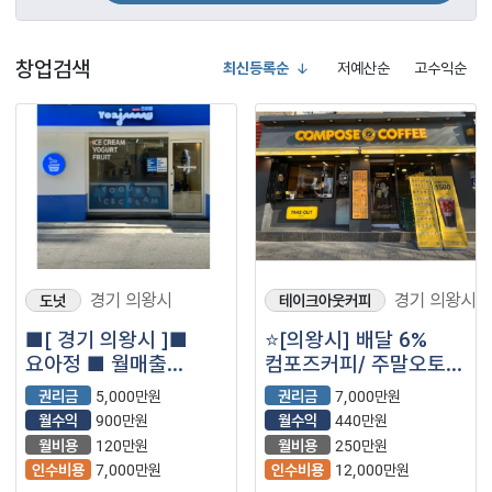
창업검색
최신등록순
저예산순
고수익순
경기 의왕시
경기 의왕시
도넛
테이크아웃커피
■[ 경기 의왕시 ]■
⭐️[의왕시] 배달 6%
요아정 ■ 월매출
컴포즈커피/ 주말오토/
3000만원 나오는매장
생활주거상권⭐️
권리금
5,000만원
권리금
7,000만원
나왔습니다.■
월수익
900만원
월수익
440만원
월비용
120만원
월비용
250만원
인수비용
7,000만원
인수비용
12,000만원