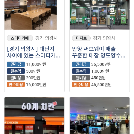
경기 의왕시
경기 의왕시
스터디카페
디저트
[경기 의왕시] 대단지
안양 써브웨이 매출
사이에 있는 스터디카페
꾸준한 매장 양도양수
소개드립니다.
나왔습니다!
권리금
11,000만원
권리금
36,500만원
시설깔끔하고 좋은
월수익
500만원
월수익
1,000만원
매장입니다!
월비용
200만원
월비용
450만원
인수비용
16,000만원
인수비용
46,500만원