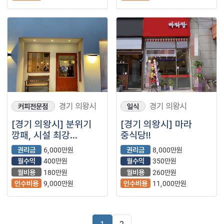
경기 의왕시
경기 의왕시
커피전문점
일식
[경기 의왕시] 분위기
[경기 의왕시] 마라
깡패, 시설 최강
중식당!!
개인카페
권리금
6,000만원
권리금
8,000만원
월수익
400만원
월수익
350만원
월비용
180만원
월비용
260만원
인수비용
9,000만원
인수비용
11,000만원