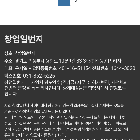
1
2
창업일번지
상호
창업일번지
주소
경기도 의정부시 용현로 105번길 33 3층(민락동,이프라자)
대표
우재열
사업자등록번호
401-16-51154
전화번호
1644-3020
팩스번호
031-852-5225
창업일번지 는 사업체 양도양수(권리금) 자문 및 허가,변경, 사업체의
전반적 운영을 돕는 회사입니다. 중개대상물은 협력사에서 진행토록
합니다.
저희 창업일번지 사이트에서 광고하고 있는 창업상품들은 실제 존재하는 것들을
기준으로 작성된 것임을 알려드리는 바입니다.
단, 대부분의 양도인은 건물주와의 관계 및 직원관리상 문제 또한 매출저하 (내놓은
점포라는 것을 손님들이 알게되면 매출저하로 이어질 것을 염려하여) 등의 이유로
인하여 공공연희 내놓은 점포를 운영한다는 것을 밝히기를 원하지 않으시고 보안이
유지된 상태에서 양도하기를 원하십니다.