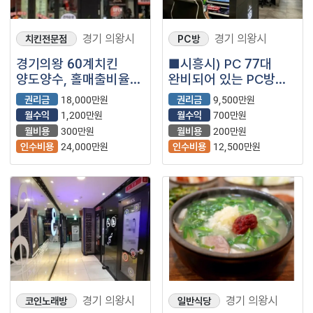
경기 의왕시
경기 의왕시
치킨전문점
PC방
경기의왕 60계치킨
■시흥시) PC 77대
양도양수, 홀매출비율
완비되어 있는 PC방
높아 순익 높은
매장을 소개합니다.■
권리금
18,000만원
권리금
9,500만원
매장입니다~!!
월수익
1,200만원
월수익
700만원
월비용
300만원
월비용
200만원
인수비용
24,000만원
인수비용
12,500만원
경기 의왕시
경기 의왕시
코인노래방
일반식당