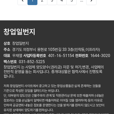
...
1
2
3
4
5
창업일번지
상호
창업일번지
주소
경기도 의정부시 용현로 105번길 33 3층(민락동,이프라자)
대표
우재열
사업자등록번호
401-16-51154
전화번호
1644-3020
팩스번호
031-852-5225
창업일번지 는 사업체 양도양수(권리금) 자문 및 허가,변경, 사업체의
전반적 운영을 돕는 회사입니다. 중개대상물은 협력사에서 진행토록
합니다.
저희 창업일번지 사이트에서 광고하고 있는 창업상품들은 실제 존재하는 것들을
기준으로 작성된 것임을 알려드리는 바입니다.
단, 대부분의 양도인은 건물주와의 관계 및 직원관리상 문제 또한 매출저하 (내놓은
점포라는 것을 손님들이 알게되면 매출저하로 이어질 것을 염려하여) 등의 이유로
인하여 공공연희 내놓은 점포를 운영한다는 것을 밝히기를 원하지 않으시고 보안이
유지된 상태에서 양도하기를 원하십니다.