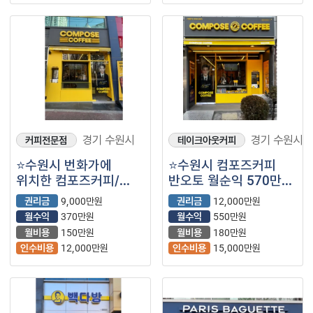
경기 수원시
경기 수원시
커피전문점
테이크아웃커피
⭐️수원시 번화가에
⭐️수원시 컴포즈커피
위치한 컴포즈커피/
반오토 월순익 570만원
반오토/ 배달 10%⭐️
⭐️
권리금
9,000만원
권리금
12,000만원
월수익
370만원
월수익
550만원
월비용
150만원
월비용
180만원
인수비용
12,000만원
인수비용
15,000만원