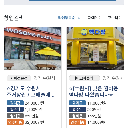
창업검색
최신등록순
저예산순
고수익순
경기 수원시
경기 수원시
커피전문점
테이크아웃커피
⭐경기도 수원시
⭐️[수원시] 낮은 월비용
주거상권 / 고매출매장 /
빽다방 나왔습니다⭐️
대형평수로
권리금
24,000만원
권리금
11,000만원
자리잡혀있는 ＂
월수익
1,300만원
월수익
500만원
투썸플레이스＂
월비용
650만원
월비용
155만원
입니다.⭐
인수비용
32,000만원
인수비용
14,000만원