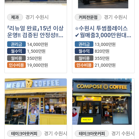
경기 수원시
경기 수원시
제과
커피전문점
「리뉴얼 완료」15년 이상
⭐수원시 투썸플레이스
운영!! 검증된 안정성!!
✔월매출3,000만원대
【파리바게뜨】
✔월수익820만원대
권리금
14,000만원
권리금
13,000만원
월수익
1,500만원
월수익
820만원
월비용
350만원
월비용
355만원
인수비용
19,000만원
인수비용
21,000만원
경기 수원시
경기 수원시
테이크아웃커피
테이크아웃커피