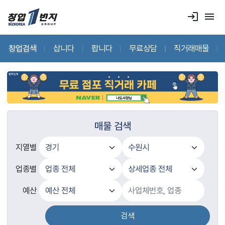
login
menu
창업검색
삽니다
팝니다
무료상담
직거래매물
매물 검색
지열별
업종별
예산
검색