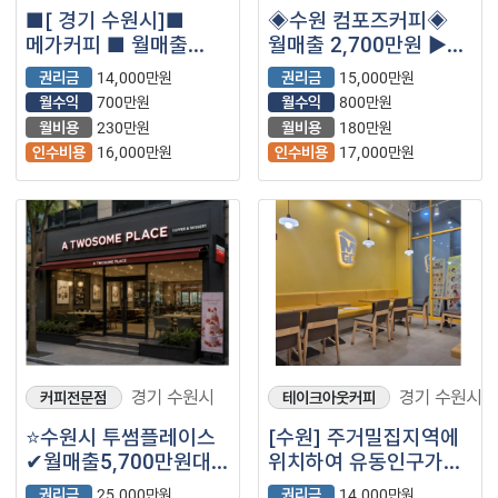
■[ 경기 수원시]■
◈수원 컴포즈커피◈
메가커피 ■ 월매출
월매출 2,700만원 ▶
2,500만원 나오는매장
순수익 800만원◀
권리금
14,000만원
권리금
15,000만원
나왔습니다.■
안정창업·고수익
월수익
700만원
월수익
800만원
월비용
230만원
월비용
180만원
인수비용
16,000만원
인수비용
17,000만원
경기 수원시
경기 수원시
커피전문점
테이크아웃커피
⭐수원시 투썸플레이스
[수원] 주거밀집지역에
✔월매출5,700만원대
위치하여 유동인구가
✔월수익1,150만원대
끊이지않는 메가커피
권리금
25,000만원
권리금
14,000만원