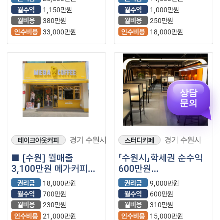
매장입니다!
월수익
1,150만원
월수익
1,000만원
월비용
380만원
월비용
250만원
인수비용
33,000만원
인수비용
18,000만원
상담
문의
경기 수원시
경기 수원시
테이크아웃커피
스터디카페
■ [수원] 월매출
「수원시」학세권 순수익
3,100만원 메가커피
600만원
양도양수 창업 매물
【스터디카페】
권리금
18,000만원
권리금
9,000만원
(프랜차이즈｜저가커피
월수익
700만원
월수익
600만원
｜카페)
월비용
230만원
월비용
310만원
인수비용
21,000만원
인수비용
15,000만원