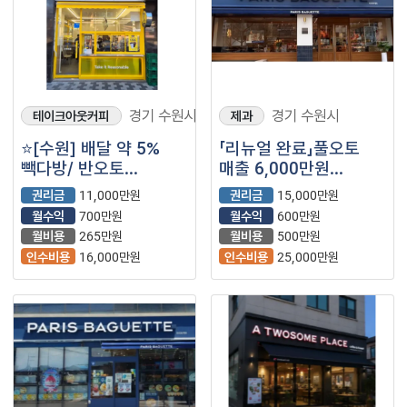
경기 수원시
경기 수원시
테이크아웃커피
제과
⭐️[수원] 배달 약 5%
「리뉴얼 완료」풀오토
빽다방/ 반오토
매출 6,000만원
월순익700/ 운영 약
【파리바게뜨】
권리금
11,000만원
권리금
15,000만원
3년차⭐️
월수익
700만원
월수익
600만원
월비용
265만원
월비용
500만원
인수비용
16,000만원
인수비용
25,000만원