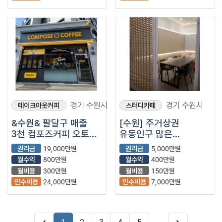
경기 수원시
경기 수원시
테이크아웃커피
스터디카페
&수원& 팔달구 매출
[수원] 주거상권
3천 컴포즈커피 오토로
유동인구 많은
운영중인 매장 양도양수
스터디카페
권리금
19,000만원
권리금
5,000만원
나왔습니다!
소개합니다!!
월수익
800만원
월수익
400만원
월비용
300만원
월비용
150만원
인수비용
24,000만원
인수비용
7,000만원