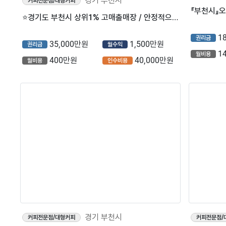
경기 부천시
커피전문점/대형커피
커피전문점/
⭐경기도 부천시 상위1% 고매출매장 / 안정적으로 자리잡혀 운영중인 ＂메가커피＂ ⭐
35,000만원
1,500만원
1
권리금
월수익
권리금
400만원
40,000만원
1
월비용
인수비용
월비용
경기 부천시
커피전문점/대형커피
커피전문점/