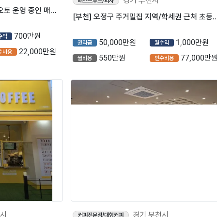
천시
경기 부천시
패스트푸드/피자
『부천시』매출 2,500만원, 반오토 운영 중인 매장【컴포즈커피】
[부천] 오정구 주거밀집 지역/학세권 근처 초등학교 단체주문 많은 롯데
700만원
50,000만원
1,000만원
수익
권리금
월수익
22,000만원
550만원
77,000만
수비용
월비용
인수비용
천시
경기 부천시
커피전문점/대형커피