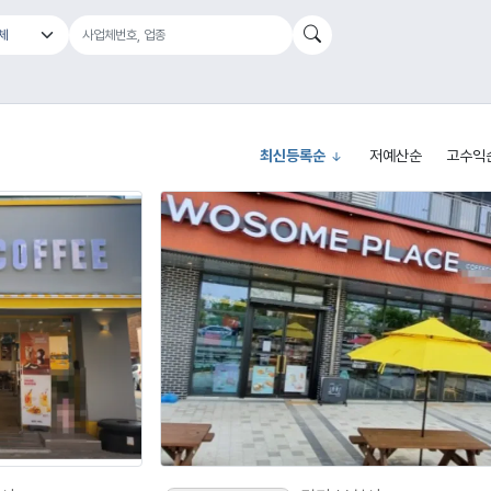
최신등록순
저예산순
고수익