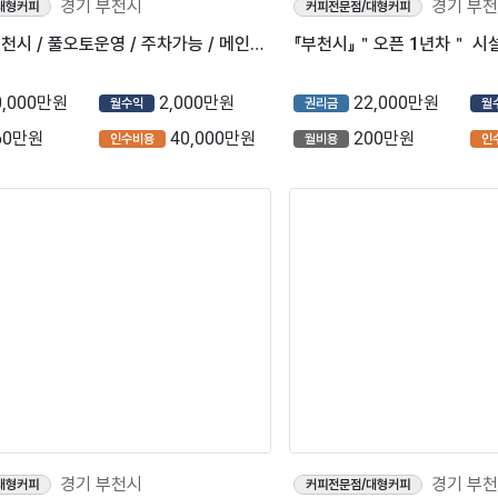
경기 부천시
경기 부
대형커피
커피전문점/대형커피
⭐경기도 부천시 / 풀오토운영 / 주차가능 / 메인상권에 위치하고있는 ＂투썸플레이스＂ 입니다⭐
0,000만원
2,000만원
22,000만원
월수익
권리금
월
60만원
40,000만원
200만원
인수비용
월비용
인