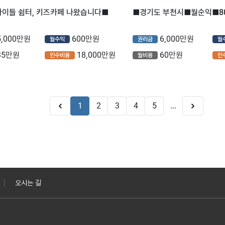
아이들 쉼터, 키즈카페 나왔습니다■
5,000만원
600만원
6,000만원
월수익
권리금
월
35만원
18,000만원
60만원
인수비용
월비용
인
1
2
3
4
5
...
오시는 길