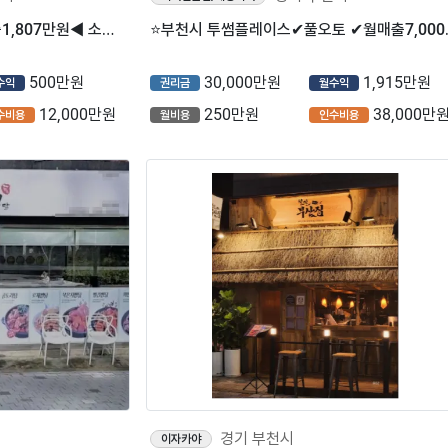
◈부천시◈메가커피▶월매출1,807만원◀ 소자본 추천! 초보창업추천!!
⭐부천시 투썸플레이
500만원
30,000만원
1,915만원
수익
권리금
월수익
12,000만원
250만원
38,000만
수비용
월비용
인수비용
경기 부천시
이자카야