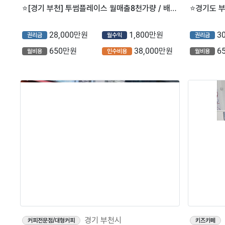
⭐️[경기 부천] 투썸플레이스 월매출8천가량 / 배달10%미만/ 시세대비 권리저렴하게 나온 매장⭐️
28,000만원
1,800만원
3
권리금
월수익
권리금
650만원
38,000만원
6
월비용
인수비용
월비용
경기 부천시
커피전문점/대형커피
키즈카페