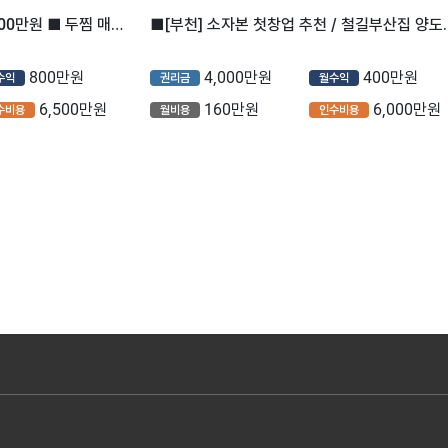
■경기도 부천시■월순익■800만원 ■ 두찜 매장나왔습니다.
■[부천] 소자본 첫창업 추천 / 철길부산집
800만원
4,000만원
400만원
수익
권리금
월수익
6,500만원
160만원
6,000만원
수비용
월비용
인수비용