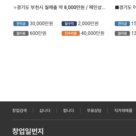
⭐경기도 부천시 월매출 약 8,000만원 / 메인상권 / 고수익 고매출 ＂투썸플레이스＂ 입니다⭐
■경기도 
30,000만원
2,000만원
1
권리금
월수익
권리금
600만원
40,000만원
1
월비용
인수비용
월비용
창업검색
삽니다
팝니다
무료상담
직거래매물
창업일번지