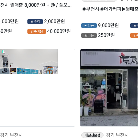
⭐경기도 부천시 월매출 8,000만원 + @ / 풀오토운영 / 상위1% 고매출 ＂투썸플레이스＂ 입니다.⭐
0,000만원
2,000만원
9,000만원
월수익
권리금
월
50만원
40,000만원
250만원
인수비용
월비용
인
경기 부천시
경기 부천시
배달전문점