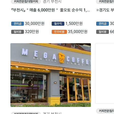
경기 부천시
커피전문점/대형커피
커피전문점/
『부천시』＂매출 6,000만원＂ 풀오토 순수익 1,500만원【메가커피】
30,000만원
1,500만원
3
권리금
월수익
권리금
320만원
35,000만원
6
월비용
인수비용
월비용