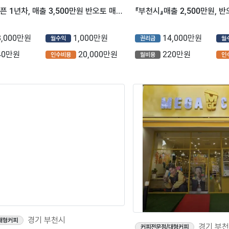
경기 부천시
경기 부
대형커피
커피전문점/대형커피
『부천시』오픈 1년차, 매출 3,500만원 반오토 매장【컴포즈커피】
8,000만원
1,000만원
14,000만원
월수익
권리금
월
40만원
20,000만원
220만원
인수비용
월비용
인
경기 부천시
경기 부
대형커피
커피전문점/대형커피