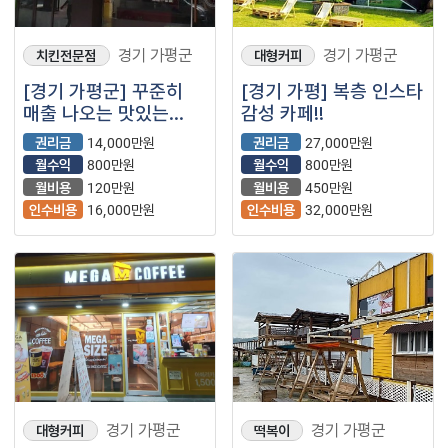
경기 가평군
경기 가평군
치킨전문점
대형커피
[경기 가평군] 꾸준히
[경기 가평] 복층 인스타
매출 나오는 맛있는
감성 카페!!
치킨 프랜차이즈
권리금
14,000만원
권리금
27,000만원
월수익
800만원
월수익
800만원
월비용
120만원
월비용
450만원
인수비용
16,000만원
인수비용
32,000만원
경기 가평군
경기 가평군
대형커피
떡복이