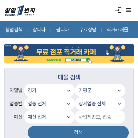
login
menu
창업검색
삽니다
팝니다
무료상담
직거래매물
매물 검색
지열별
업종별
예산
검색