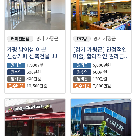
경기 가평군
경기 가평군
커피전문점
PC방
가평 남이섬 이쁜
[경기 가평군] 안정적인
신상카페 신축건물 !!!!
매출, 합리적인 권리금
PC방 양도
권리금
1,500만원
권리금
5,000만원
월수익
500만원
월수익
600만원
월비용
490만원
월비용
130만원
인수비용
10,500만원
인수비용
7,000만원