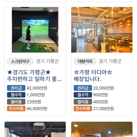
경기 가평군
경기 가평군
스크린야구
대형커피
★경기도 가평군★
☆가평 이디야☆
주차편하고 일하기 좋은
매장입니다.
골프존파크 급
권리금
42,000만원
권리금
20,000만원
내놓습니다 문의 많이
월수익
1,000만원
월수익
900만원
주세요
월비용
220만원
월비용
400만원
인수비용
46,000만원
인수비용
27,000만원