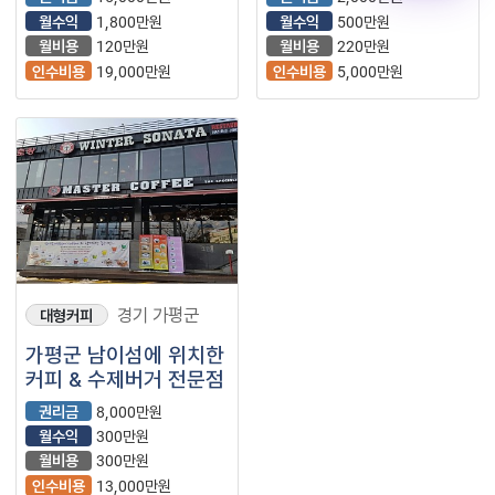
월수익
1,800만원
월수익
500만원
월비용
120만원
월비용
220만원
인수비용
19,000만원
인수비용
5,000만원
경기 가평군
대형커피
가평군 남이섬에 위치한
커피 & 수제버거 전문점
권리금
8,000만원
월수익
300만원
월비용
300만원
인수비용
13,000만원