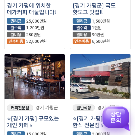
경기 가평에 위치한
[경기 가평군] 국도
메가커피 매물입니다!
핫도그 맛집!!
권리금
25,000만원
권리금
1,500만원
월수익
1,200만원
월수익
1만원
월비용
280만원
월비용
90만원
인수비용
32,000만원
인수비용
6,500만원
경기 가평군
경기 가평군
커피전문점
일반식당
상담
⭐[경기 가평] 규모있는
⭐[경기 가평] 독채매장
문의
개인 카페⭐
한식 전문점⭐
권리금
15,000만원
권리금
2,000만원