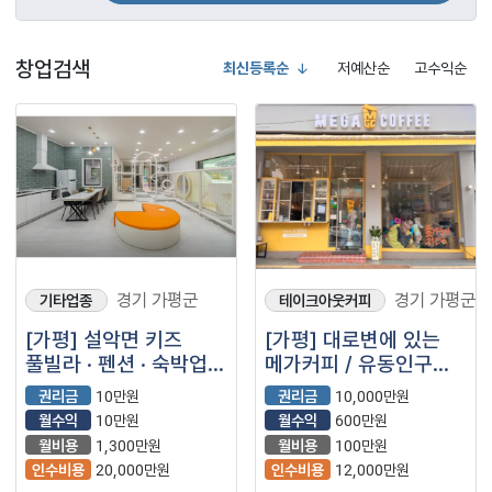
창업검색
최신등록순
저예산순
고수익순
경기 가평군
경기 가평군
기타업종
테이크아웃커피
[가평] 설악면 키즈
[가평] 대로변에 있는
풀빌라 · 펜션 · 숙박업 *
메가커피 / 유동인구가
최고급 부대시설
많고 안정적으로 매출
권리금
10만원
권리금
10,000만원
잘 나옵니다!
월수익
10만원
월수익
600만원
월비용
1,300만원
월비용
100만원
인수비용
20,000만원
인수비용
12,000만원