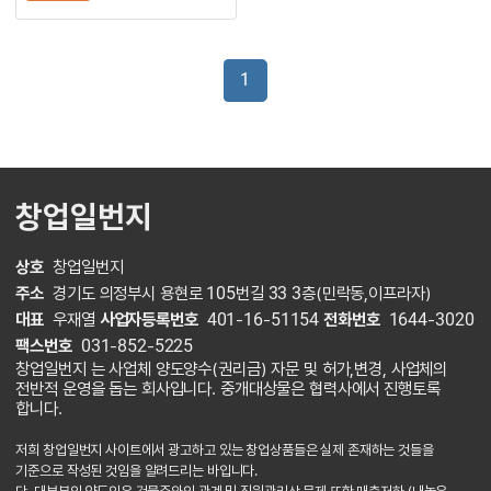
1
창업일번지
상호
창업일번지
주소
경기도 의정부시 용현로 105번길 33 3층(민락동,이프라자)
대표
우재열
사업자등록번호
401-16-51154
전화번호
1644-3020
팩스번호
031-852-5225
창업일번지 는 사업체 양도양수(권리금) 자문 및 허가,변경, 사업체의
전반적 운영을 돕는 회사입니다. 중개대상물은 협력사에서 진행토록
합니다.
저희 창업일번지 사이트에서 광고하고 있는 창업상품들은 실제 존재하는 것들을
기준으로 작성된 것임을 알려드리는 바입니다.