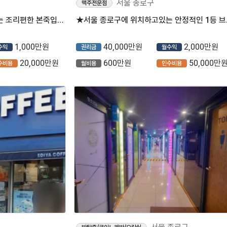
서울 종로구
맥주전문점
★서울 종로구에 위치하고있는 조리편한 본죽입니다~★
★서울 종로
1,000만원
40,000만원
2,000만원
수익
권리금
월수익
20,000만원
600만원
50,000만
수비용
월비용
인수비용