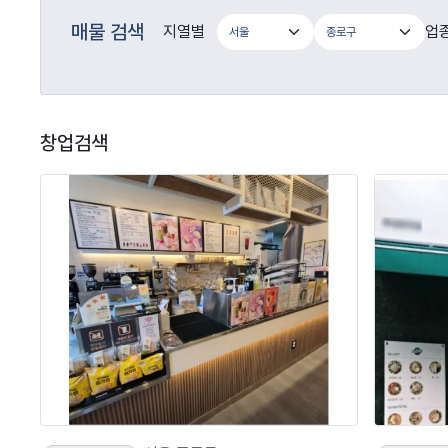
매물 검색
지열별
업
창업검색