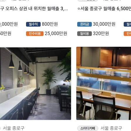
⭐서울 종로구 오피스 상권 내 위치한 월매출 3,000만 매머드익스프레스 매장을 소개합니다⭐
0,000만원
800만원
30,000만원
월수익
권리금
월
50만원
25,000만원
320만원
인수비용
월비용
인
서울 종로구
서울 종로구
스터디카페