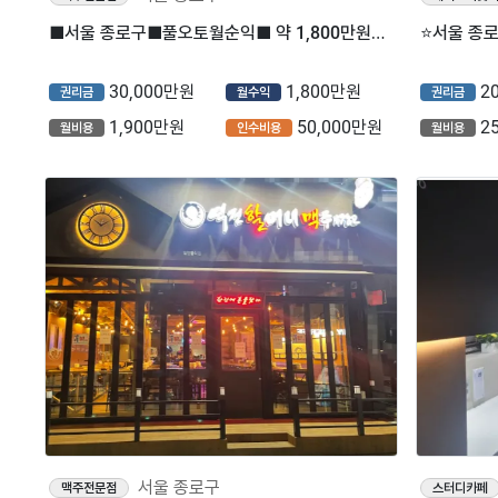
■서울 종로구■풀오토월순익■ 약 1,800만원■ 프렌차이즈 술집 매장나왔습니다.
30,000만원
1,800만원
2
권리금
월수익
권리금
1,900만원
50,000만원
2
월비용
인수비용
월비용
서울 종로구
맥주전문점
스터디카페