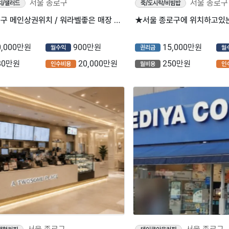
서울 종로구
서울 종로구
치/샐러드
죽/도시락/비빔밥
⭐서울 종로구 메인상권위치 / 워라벨좋은 매장 / 전국TOP10매출 ＂샐러디＂ 입니다.⭐
0,000만원
900만원
15,000만원
월수익
권리금
월
80만원
20,000만원
250만원
인수비용
월비용
인