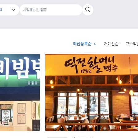
최신등록순
저예산순
고수익