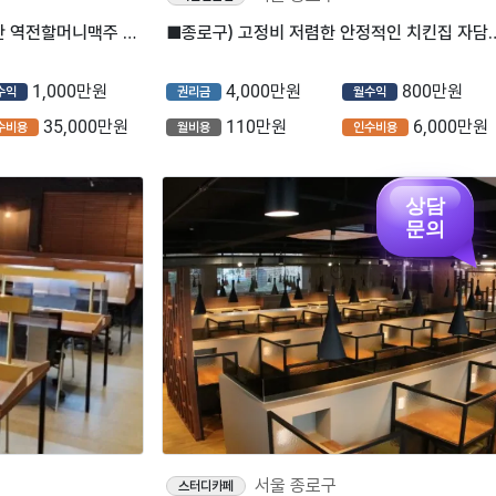
⭐서울 종로구 월매출 6,500만 역전할머니맥주 매장을 소개합니다 ⭐
■종로구) 고정비 저렴한 안정적인 치킨집
1,000만원
4,000만원
800만원
수익
권리금
월수익
35,000만원
110만원
6,000만원
수비용
월비용
인수비용
상담
문의
서울 종로구
스터디카페