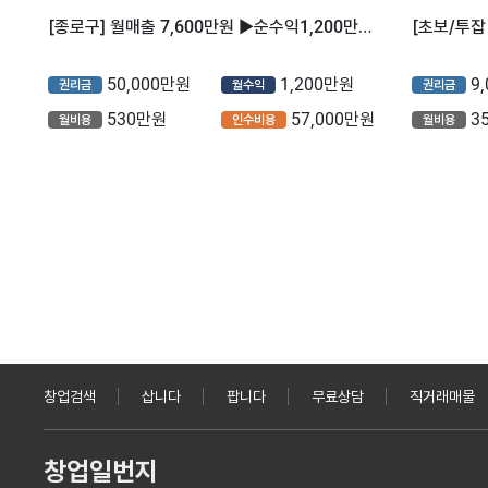
[종로구] 월매출 7,600만원 ▶순수익1,200만원 내외◀ [고매출/고수익 매장] 역전할머니맥주
50,000만원
1,200만원
9
권리금
월수익
권리금
530만원
57,000만원
3
월비용
인수비용
월비용
창업검색
삽니다
팝니다
무료상담
직거래매물
창업일번지