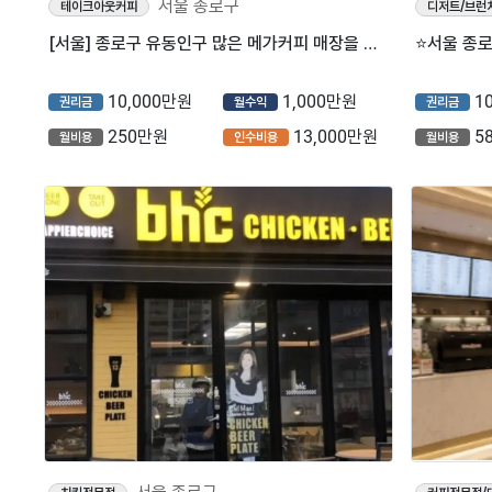
서울 종로구
테이크아웃커피
디저트/브런
[서울] 종로구 유동인구 많은 메가커피 매장을 소개합니다!
10,000만원
1,000만원
1
권리금
월수익
권리금
250만원
13,000만원
5
월비용
인수비용
월비용