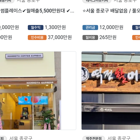
서울 종로구
서울 종로구
대형커피
테이크아웃커피
⭐종로구 투썸플레이스✔월매출5,500만원대 ✔월수익1,300만원대
0,000만원
1,300만원
12,000만원
월수익
권리금
월
00만원
37,000만원
265만원
인수비용
월비용
인
서울 종로구
서울 종로구
커피
맥주전문점