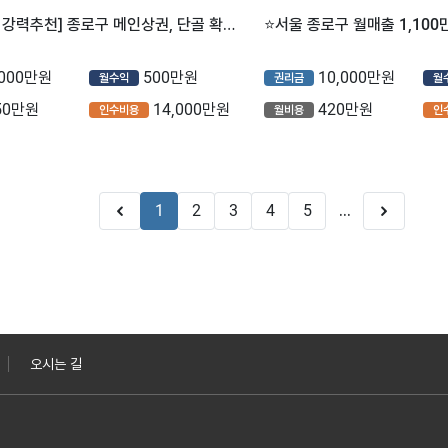
[초보/투잡 강력추천] 종로구 메인상권, 단골 확보된 스터디카페 양도
,000만원
500만원
10,000만원
월수익
권리금
월
50만원
14,000만원
420만원
인수비용
월비용
인
1
2
3
4
5
...
오시는 길