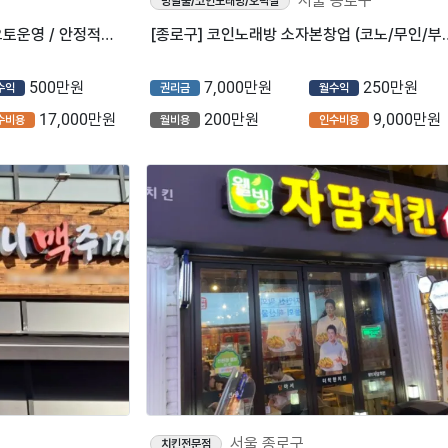
서울 종로구
방탈출/코인노래방/오락실
⭐️서울 종로구 배달없음 / 풀오토운영 / 안정적으로 자리잡혀 운영중인 ＂이디야커피＂⭐️
[종로구] 코인노래방 소자본
500만원
7,000만원
250만원
수익
권리금
월수익
17,000만원
200만원
9,000만원
수비용
월비용
인수비용
서울 종로구
치킨전문점