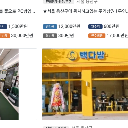
서울 용산구
편의점/안경점/문구
★서울 용산구 안정적인 고매출 풀오토 PC방입니다~★
★서울 용산구에 위치하고있는 주거상
1,500만원
12,000만원
600만원
수익
권리금
월수익
30,000만원
300만원
17,000만
수비용
월비용
인수비용