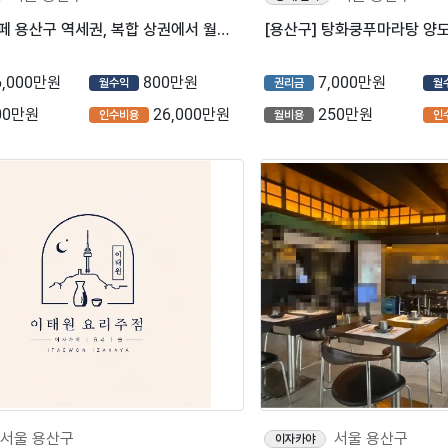
⭐스터디카페 용산구 역세권, 복합 상권에서 월평균 1,600만원 고매출 매장입니다.
6,000만원
800만원
7,000만원
월수익
권리금
월
00만원
26,000만원
250만원
인수비용
월비용
인
서울 용산구
서울 용산구
이자카야