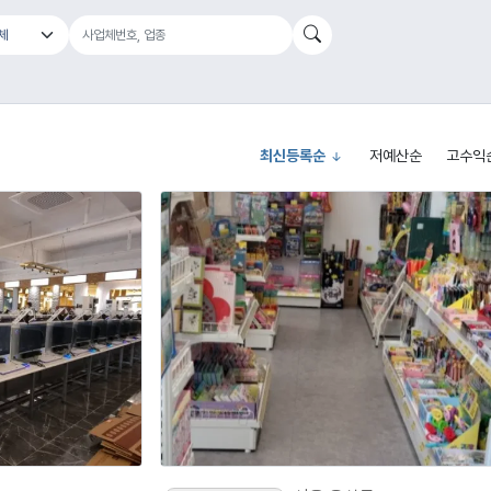
최신등록순
저예산순
고수익