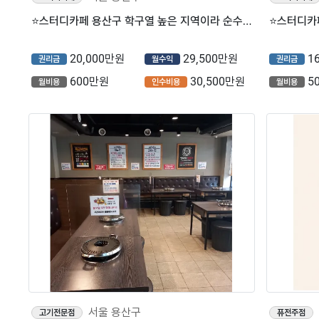
⭐스터디카페 용산구 학구열 높은 지역이라 순수익 1300이상 나오는 고수익 대형 스터디카페입니다.
20,000만원
29,500만원
1
권리금
월수익
권리금
600만원
30,500만원
5
월비용
인수비용
월비용
서울 용산구
고기전문점
퓨전주점