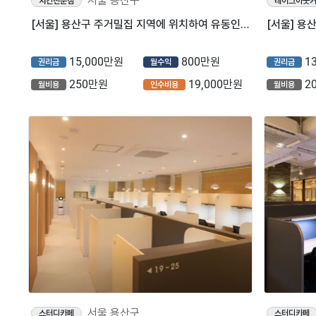
서울 용산구
치킨전문점
테이크아웃
[서울] 용산구 주거밀집 지역에 위치하여 유동인구 많은 노랑통닭을 소개합니다!
15,000만원
800만원
1
권리금
월수익
권리금
250만원
19,000만원
2
월비용
인수비용
월비용
서울 용산구
스터디카페
스터디카페