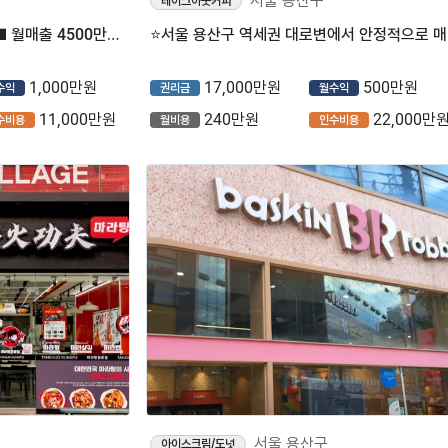
서울 용산구
테이크아웃커피
■[ 서울 용산구]■ 백억커피■ 월매출 4500만원 나오는매장 나왔습니다.■
⭐서울
1,000만원
17,000만원
500만원
수익
권리금
월수익
11,000만원
240만원
22,000만
수비용
월비용
인수비용
서울 용산구
아이스크림/도넛