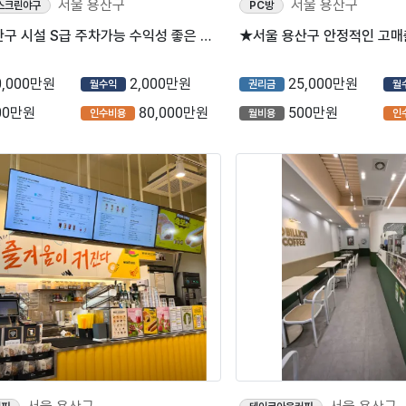
서울 용산구
서울 용산구
스크린야구
PC방
★서울 용산구 시설 S급 주차가능 수익성 좋은 골프존파크입니다~★
0,000만원
2,000만원
25,000만원
월수익
권리금
월
00만원
80,000만원
500만원
인수비용
월비용
인