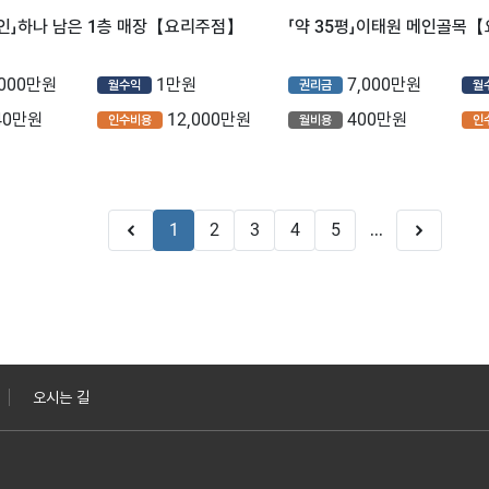
메인」하나 남은 1층 매장【요리주점】
「약 35평」이태원 메인골목
,000만원
1만원
7,000만원
월수익
권리금
월
40만원
12,000만원
400만원
인수비용
월비용
인
1
2
3
4
5
...
오시는 길