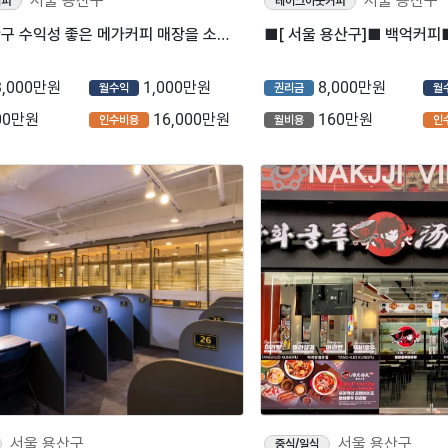
서울 용산구
서울 용산구
커피
테이크아웃커피
[서울] 용산구 수익성 좋은 메가커피 매장을 소개합니다!!
3,000만원
1,000만원
8,000만원
월수익
권리금
월
00만원
16,000만원
160만원
인수비용
월비용
인
서울 용산구
서울 용산구
중식/일식