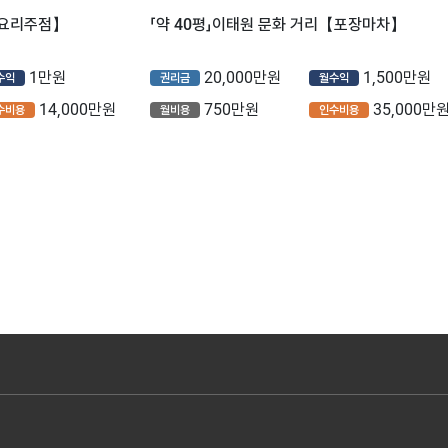
【요리주점】
「약 40평」이태원 문화 거리【포장마차】
1만원
20,000만원
1,500만원
수익
권리금
월수익
14,000만원
750만원
35,000만
수비용
월비용
인수비용