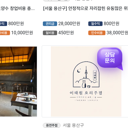
[용산구] 탕화쿵푸마라탕 양도양수 창업비용 총정리 (프랜차이즈)
[서울
800만원
28,000만원
800만원
수익
권리금
월수익
10,000만원
450만원
38,000만
수비용
월비용
인수비용
상담
문의
서울 용산구
퓨전주점