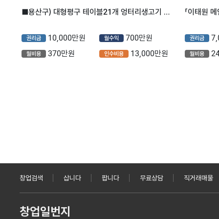
■용산구) 대형평구 테이블21개 엉터리생고기 매장을 소개합니다.■
「이태원 
10,000만원
700만원
7
권리금
월수익
권리금
370만원
13,000만원
2
월비용
인수비용
월비용
창업검색
삽니다
팝니다
무료상담
직거래매물
창업일번지