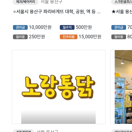
서울 용산구
제과/베어커리
스크린골프/
⭐서울시 용산구 파리바게뜨 대학, 공원, 역 등 인프라 잘 갖춰진 지역으로 유동인구가 많은 곳입니다.
10,000만원
500만원
7
권리금
월수익
권리금
250만원
15,000만원
8
월비용
인수비용
월비용