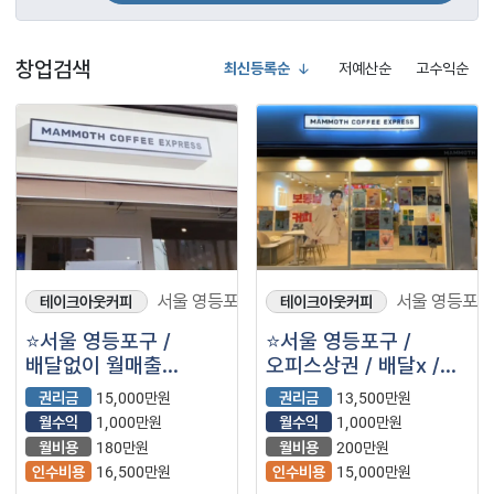
창업검색
최신등록순
저예산순
고수익순
서울 영등포구
서울 영등포구
테이크아웃커피
테이크아웃커피
⭐️서울 영등포구 /
⭐️서울 영등포구 /
배달없이 월매출
오피스상권 / 배달x /
3,000만원 /
워라벨좋음 / ＂
권리금
15,000만원
권리금
13,500만원
영업시간짧음 / 고매출
매머드익스프레스＂
월수익
1,000만원
월수익
1,000만원
＂매머드익스프레스＂
매머드커피⭐️
월비용
180만원
월비용
200만원
매머드커피⭐️
인수비용
16,500만원
인수비용
15,000만원