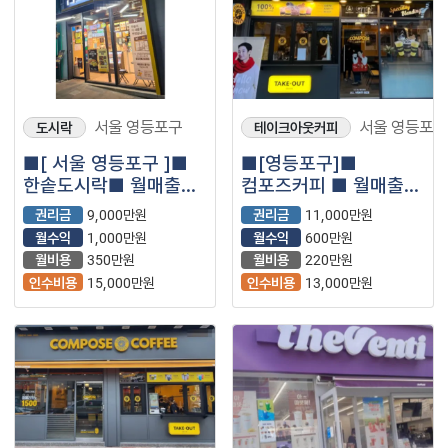
서울 영등포구
서울 영등포구
도시락
테이크아웃커피
■[ 서울 영등포구 ]■
■[영등포구]■
한솥도시락■ 월매출
컴포즈커피 ■ 월매출
5,000만원 나오는매장
2,200만원 나오는매장
권리금
9,000만원
권리금
11,000만원
저렴하게 나왔습니다.■
나왔습니다.■
월수익
1,000만원
월수익
600만원
월비용
350만원
월비용
220만원
인수비용
15,000만원
인수비용
13,000만원