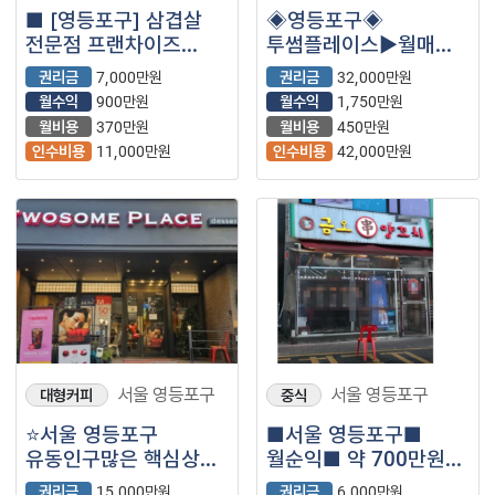
■ [영등포구] 삼겹살
◈영등포구◈
전문점 프랜차이즈
투썸플레이스▶월매출
양도양수 창업 매물
6,101만원◀ 고수익
권리금
7,000만원
권리금
32,000만원
카페 / 안정창업
월수익
900만원
월수익
1,750만원
월비용
370만원
월비용
450만원
인수비용
11,000만원
인수비용
42,000만원
서울 영등포구
서울 영등포구
대형커피
중식
⭐서울 영등포구
■서울 영등포구■
유동인구많은 핵심상권
월순익■ 약 700만원■
/ 자리잡혀 운영중인 ＂
양꼬치 매장나왔습니다.
권리금
15,000만원
권리금
6,000만원