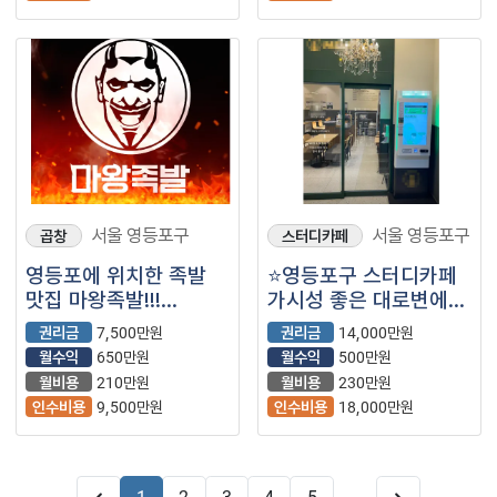
서울 영등포구
서울 영등포구
곱창
스터디카페
영등포에 위치한 족발
⭐영등포구 스터디카페
맛집 마왕족발!!!
가시성 좋은 대로변에서
양도매물정보입니다!
월 1000만원 이상
권리금
7,500만원
권리금
14,000만원
고매출 매장입니다.
월수익
650만원
월수익
500만원
월비용
210만원
월비용
230만원
인수비용
9,500만원
인수비용
18,000만원