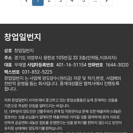
...
1
2
3
4
5
창업일번지
상호
창업일번지
주소
경기도 의정부시 용현로 105번길 33 3층(민락동,이프라자)
대표
우재열
사업자등록번호
401-16-51154
전화번호
1644-3020
팩스번호
031-852-5225
창업일번지 는 사업체 양도양수(권리금) 자문 및 허가,변경, 사업체의
전반적 운영을 돕는 회사입니다. 중개대상물은 협력사에서 진행토록
합니다.
저희 창업일번지 사이트에서 광고하고 있는 창업상품들은 실제 존재하는 것들을
기준으로 작성된 것임을 알려드리는 바입니다.
단, 대부분의 양도인은 건물주와의 관계 및 직원관리상 문제 또한 매출저하 (내놓은
점포라는 것을 손님들이 알게되면 매출저하로 이어질 것을 염려하여) 등의 이유로
인하여 공공연희 내놓은 점포를 운영한다는 것을 밝히기를 원하지 않으시고 보안이
유지된 상태에서 양도하기를 원하십니다.