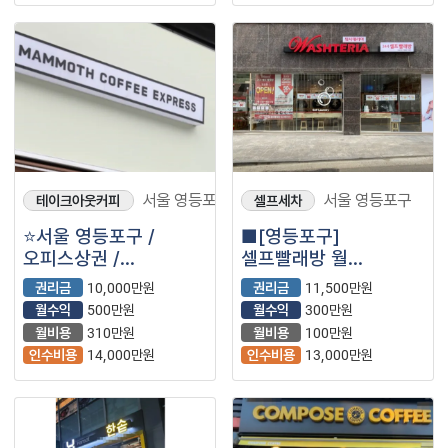
서울 영등포구
서울 영등포구
테이크아웃커피
셀프세차
⭐️서울 영등포구 /
■[영등포구]
오피스상권 /
셀프빨래방 월
워라벨좋음 / ＂
순익3000만원 매장
권리금
10,000만원
권리금
11,500만원
매머드익스프레스＂
나왔습니다.■
월수익
500만원
월수익
300만원
매머드커피⭐️
월비용
310만원
월비용
100만원
인수비용
14,000만원
인수비용
13,000만원