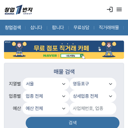
login
menu
창업검색
삽니다
팝니다
무료상담
직거래매물
매물 검색
지열별
업종별
예산
검색