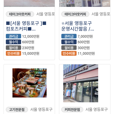
서울 영등포구
서울 영등포구
테이크아웃커피
테이크아웃커피
■[서울 영등포구 ]■
⭐서울 영등포구
컴포즈커피■
운영시간짧음 /
풀오토운영 월순익
워라벨좋음 /
권리금
12,000만원
권리금
7,000만원
600만원 나오는매장
자리잡혀운영중인 ＂
월수익
600만원
월수익
600만원
나왔습니다.■
더벤티＂⭐
월비용
230만원
월비용
300만원
인수비용
15,000만원
인수비용
11,000만원
서울 영등포구
서울 영등포구
고기전문점
커피전문점