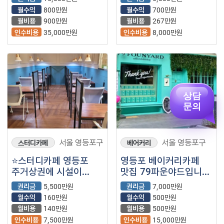
투썸플레이스＂ 입니다
월수익
800만원
월수익
700만원
⭐
월비용
900만원
월비용
267만원
인수비용
35,000만원
인수비용
8,000만원
상담
문의
서울 영등포구
서울 영등포구
스터디카페
베어커리
⭐스터디카페 영등포
영등포 베이커리카페
주거상권에 시설이
맛집 79파운야드입니다
좋아서 고객평이 좋은
~
권리금
5,500만원
권리금
7,000만원
매장입니다.
월수익
160만원
월수익
500만원
월비용
140만원
월비용
500만원
인수비용
7,500만원
인수비용
15,000만원