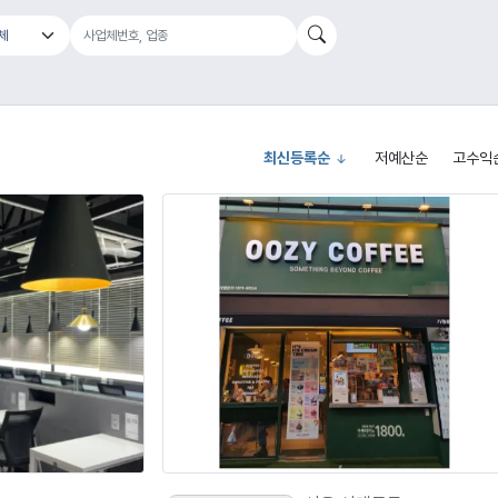
최신등록순
저예산순
고수익