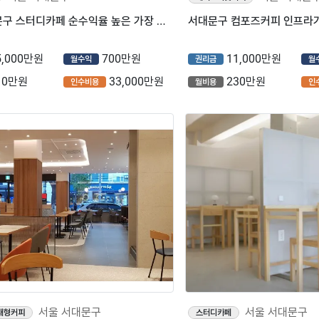
서울 서대문구 스터디카페 순수익율 높은 가장 쉬운 창업아이템입니다. 번화가에서 꾸준히 고매출나오는 매장
5,000만원
700만원
11,000만원
월수익
권리금
월
10만원
33,000만원
230만원
인수비용
월비용
인
서울 서대문구
서울 서대문구
대형커피
스터디카페