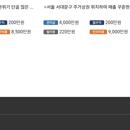
⭐서울 서대문구 감성카페급 분위기 단골 많은 스터디카페 매장을 소개합니다⭐
⭐서울
200만원
4,000만원
200만원
수익
권리금
월수익
8,500만원
220만원
9,000만원
수비용
월비용
인수비용