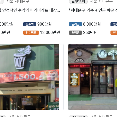
서울 서대문구
서울 서대문구
리
스터디카페
■서대문구) 안정적인 수익의 파리바게트 매장을 소개합니다.■
「서대문구」거주 + 인근 학
,000만원
900만원
8,000만원
월수익
권리금
월
90만원
12,000만원
250만원
인수비용
월비용
인