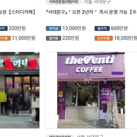
서울 서대문구
커피전문점/대형커피
군 상권【스터디카페】
『서
320만원
13,000만원
600만원
수익
권리금
월수익
11,000만원
220만원
18,000만
수비용
월비용
인수비용