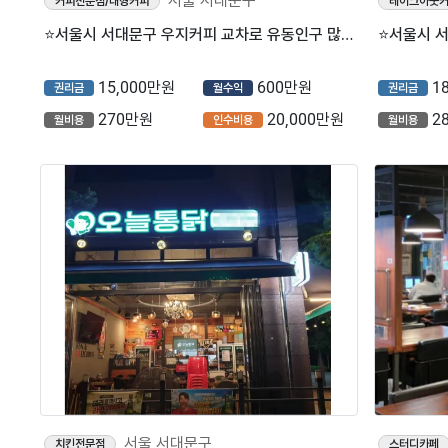
서울 서대문구
커피전문점/대형커피
테이크아웃
⭐서울시 서대문구 우지커피 교차로 유동인구 많은 위치에서 꾸준히 인기 상승중인 우지커피입니다.
15,000만원
600만원
1
권리금
월수익
권리금
270만원
20,000만원
2
월비용
인수비용
월비용
서울 서대문구
치킨전문점
스터디카페