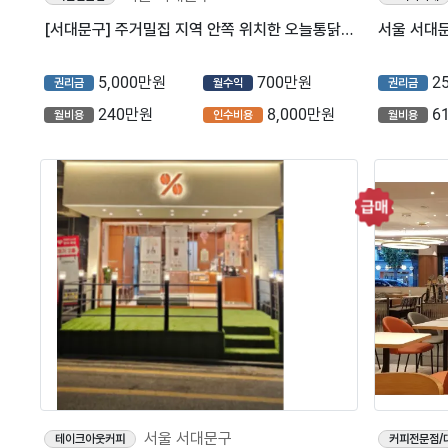
[서대문구] 주거밀집 지역 안쪽 위치한 오늘통닭 매장을 소개합니다^^
5,000만원
700만원
2
권리금
월수익
권리금
240만원
8,000만원
6
월비용
인수비용
월비용
서울 서대문구
테이크아웃커피
커피전문점/