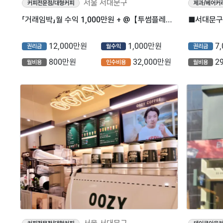
서울 서대문구
커피전문점/대형커피
제과/베어커
「거래임박」월 수익 1,000만원 + @【투썸플레이스】
12,000만원
1,000만원
7
권리금
월수익
권리금
800만원
32,000만원
2
월비용
인수비용
월비용