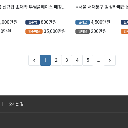
■서대문구) 신규급 초대박 투썸플레이스 매장을 소개합니다.■
2,000만원
800만원
4,500만원
월수익
권리금
월
00만원
35,000만원
200만원
인수비용
월비용
인
1
2
3
4
5
...
오시는 길