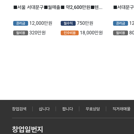
■서울 서대문구■월매출■ 약2,600만원■텐퍼센트커피 매장나왔습니다.
12,000만원
750만원
1
권리금
월수익
권리금
320만원
18,000만원
8
월비용
인수비용
월비용
창업검색
삽니다
팝니다
무료상담
직거래매물
창업일번지