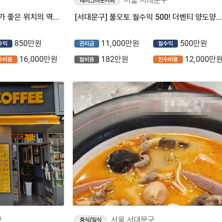
서울 서대문구
테이크아웃커피
⭐서울 서대문구 역세권, 대학가 좋은 위치의 역전할머니맥주 양도양수
[서대문구] 풀오토 월수익 500! 더벤티 양도양수 창업 매물 (카페/저가커피)
850만원
11,000만원
500만원
수익
권리금
월수익
16,000만원
182만원
12,000만
수비용
월비용
인수비용
구
서울 서대문구
중식/일식