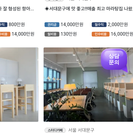
서대문구 컴포즈커피 인프라가 잘 형성된 항아리 상권에서 고매출 나오는 매장입니다.
◈서대문구
800만원
14,000만원
2,000만원
수익
권리금
월수익
14,000만원
130만원
16,000만
수비용
월비용
인수비용
상담
문의
서울 서대문구
스터디카페