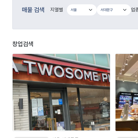
매물 검색
지열별
업
창업검색