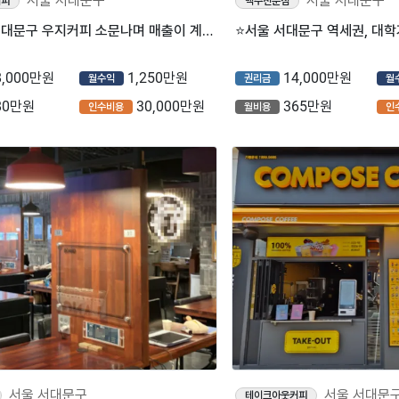
서울 서대문구
서울 서대문구
커피
맥주전문점
⭐서울시 서대문구 우지커피 소문나며 매출이 계속 올라가는 중! 풀오토로 순익 월 1000-1500만원 고수익!!
8,000만원
1,250만원
14,000만원
월수익
권리금
월
80만원
30,000만원
365만원
인수비용
월비용
인
서울 서대문구
서울 서대문
테이크아웃커피