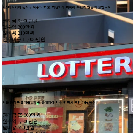
⭐스터디카페 동작구 다수의 학교, 학원가에 위치해 수요가 많은 매장입니다.
권리금
9,000만원
월수익
300만원
월비용
210만원
인수비용
11,000만원
패스트푸드
서울 동작구
서울 동작구 월매출 1억 원 롯데리아 인수 후 즉시 운영 가능 매장
권리금
55,000만원
월수익
1,500만원
월비용
550만원