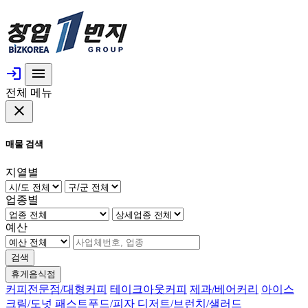
login
menu
전체 메뉴
close
매물 검색
지열별
업종별
예산
검색
휴게음식점
커피전문점/대형커피
테이크아웃커피
제과/베어커리
아이스
크림/도넛
패스트푸드/피자
디저트/브런치/샐러드