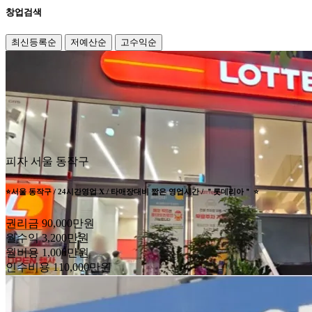
창업검색
최신등록순
저예산순
고수익순
피자
서울 동작구
⭐️서울 동작구 / 24시간영업 X / 타매장대비 짧은 영업시간 / ＂롯데리아＂ ⭐️
권리금
90,000만원
월수익
3,200만원
월비용
1,000만원
인수비용
110,000만원