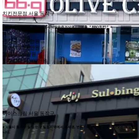
치킨전문점
서울 동작구
⭐서울 동작구 억대매출 / 배후세대많은주거상권 / 고매출 ＂BBQ치킨＂ ⭐
권리금
7,000만원
월수익
1,500만원
월비용
380만원
인수비용
14,000만원
아이스크림
서울 동작구
⭐서울시 동작구 설빙 인구 밀집지역에서 역세권, 번화가에 위치해 고수익 나오는 매장입
니다.