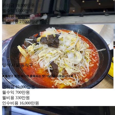
권리금
19,000만원
월수익
1,000만원
월비용
380만원
인수비용
27,000만원
일식
서울 동작구
▶동작구 한번 먹으면 중독되는 맛!!마라탕 나왔습니다◀
권리금
10,000만원
월수익
700만원
월비용
330만원
인수비용
16,000만원