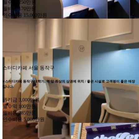
월수익
250만원
월비용
170만원
인수비용
15,000만원
스터디카페
서울 동작구
⭐스터디카페 동작구 대학가, 역 앞 최상의 상권에 위치 / 좋은 시설로 고객평이 좋은 매장
입니다.
권리금
3,000만원
월수익
100만원
월비용
285만원
인수비용
5,000만원