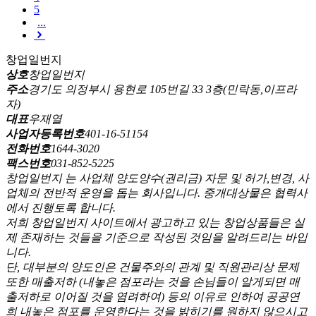
5
...
창업일번지
상호
창업일번지
주소
경기도 의정부시 용현로 105번길 33 3층(민락동,이프라
자)
대표
우재열
사업자등록번호
401-16-51154
전화번호
1644-3020
팩스번호
031-852-5225
창업일번지 는 사업체 양도양수(권리금) 자문 및 허가,변경, 사
업체의 전반적 운영을 돕는 회사입니다. 중개대상물은 협력사
에서 진행토록 합니다.
저희 창업일번지 사이트에서 광고하고 있는 창업상품들은 실
제 존재하는 것들을 기준으로 작성된 것임을 알려드리는 바입
니다.
단, 대부분의 양도인은 건물주와의 관계 및 직원관리상 문제
또한 매출저하 (내놓은 점포라는 것을 손님들이 알게되면 매
출저하로 이어질 것을 염려하여) 등의 이유로 인하여 공공연
희 내놓은 점포를 운영한다는 것을 밝히기를 원하지 않으시고