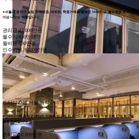
⭐서울시 동작구 설빙 초역세권, 대로변, 학원가에서 월평균 5600이상, 풀오토로 순익 800
이상 나오는 매장입니다.
권리금
27,000만원
월수익
850만원
월비용
730만원
인수비용
39,000만원
스터디카페
서울 동작구
⭐스터디카페 동작구 대단지 아파트 입구에 있고 인근 중고대학교가 분포해 있어 학구열
높은 지역입니다.
권리금
10,000만원