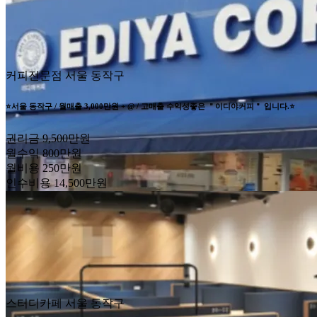
커피전문점
서울 동작구
⭐서울 동작구 / 월매출 3,000만원 + @ / 고매출 수익성좋은 ＂이디야커피＂ 입니다.⭐
권리금
9,500만원
월수익
800만원
월비용
250만원
인수비용
14,500만원
스터디카페
서울 동작구