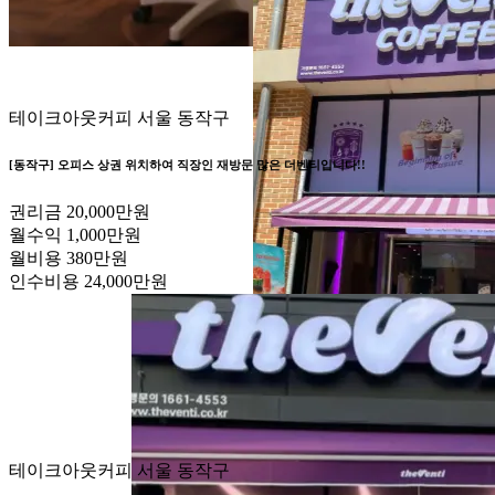
테이크아웃커피
서울 동작구
[동작구] 오피스 상권 위치하여 직장인 재방문 많은 더벤티입니다!!
권리금
20,000만원
월수익
1,000만원
월비용
380만원
인수비용
24,000만원
테이크아웃커피
서울 동작구