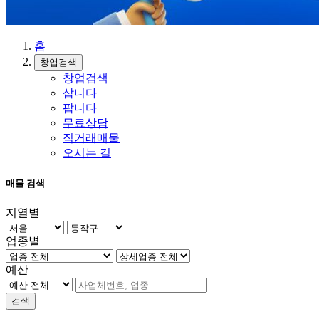
홈
창업검색
창업검색
삽니다
팝니다
무료상담
직거래매물
오시는 길
매물 검색
지열별
업종별
예산
검색