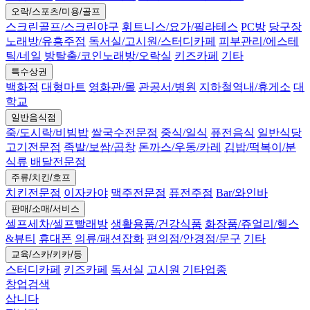
오락/스포츠/미용/골프
스크린골프/스크린야구
휘트니스/요가/필라테스
PC방
당구장
노래방/유흥주점
독서실/고시원/스터디카페
피부관리/에스테
틱/네일
방탈출/코인노래방/오락실
키즈카페
기타
특수상권
백화점
대형마트
영화관/몰
관공서/병원
지하철역내/휴게소
대
학교
일반음식점
죽/도시락/비빔밥
쌀국수전문점
중식/일식
퓨전음식
일반식당
고기전문점
족발/보쌈/곱창
돈까스/우동/카레
김밥/떡복이/분
식류
배달전문점
주류/치킨/호프
치킨전문점
이자카야
맥주전문점
퓨전주점
Bar/와인바
판매/소매/서비스
셀프세차/셀프빨래방
생활용품/건강식품
화장품/쥬얼리/헬스
&뷰티
휴대폰
의류/패션잡화
편의점/안경점/문구
기타
교육/스카/키카/등
스터디카페
키즈카페
독서실
고시원
기타업종
창업검색
삽니다