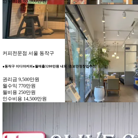
인수비용
65,000만원
커피전문점
서울 동작구
●동작구 이디야커피●월매출3200만원 내외 /초보안정창업추천!
권리금
9,500만원
월수익
770만원
월비용
250만원
인수비용
14,500만원