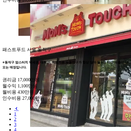
패스트푸드
서울 동작구
⭐동작구 맘스터치 역세권, 대학가, 학원가로 유동인구가 항상 많아 월 8천 이상 매출이 나
오는 매장입니다.
권리금
17,000만원
월수익
1,100만원
월비용
430만원
인수비용
27,000만원
1
2
3
4