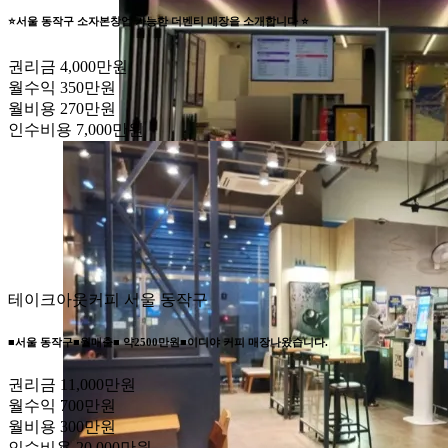
⭐서울 동작구 소자본창업 가능한 더벤티 매장을 소개합니다 ⭐
권리금
4,000만원
월수익
350만원
월비용
270만원
인수비용
7,000만원
테이크아웃커피
서울 동작구
■서울 동작구■월매출■ 약2500만원■이디야 커피 매장나왔습니다.
권리금
11,000만원
월수익
700만원
월비용
300만원
인수비용
20,000만원