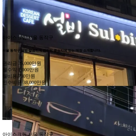
아이스크림
서울 동작구
서울 동작구 설빙 깔끔하게 관리된 중심지에 있는 매장 소개합니다.
권리금
26,000만원
월수익
1,000만원
월비용
730만원
인수비용
38,000만원
아이스크림
서울 동작구