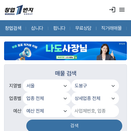
login
menu
창업검색
삽니다
팝니다
무료상담
직거래매물
매물 검색
지열별
업종별
예산
검색