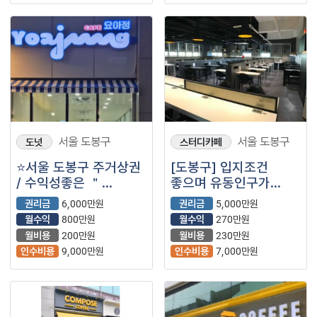
서울 도봉구
서울 도봉구
도넛
스터디카페
⭐서울 도봉구 주거상권
[도봉구] 입지조건
/ 수익성좋은 ＂
좋으며 유동인구가
카페요아정＂
끊이지않는 스터디카페
권리금
6,000만원
권리금
5,000만원
좋은조건으로
소개합니다!
월수익
800만원
월수익
270만원
나왔습니다!⭐
월비용
200만원
월비용
230만원
인수비용
9,000만원
인수비용
7,000만원