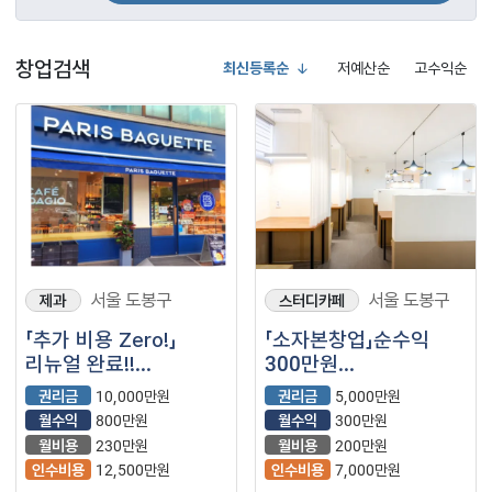
창업검색
최신등록순
저예산순
고수익순
서울 도봉구
서울 도봉구
제과
스터디카페
「추가 비용 Zero!」
「소자본창업」순수익
리뉴얼 완료!!
300만원
【파리바게뜨】
【스터디카페】
권리금
10,000만원
권리금
5,000만원
월수익
800만원
월수익
300만원
월비용
230만원
월비용
200만원
인수비용
12,500만원
인수비용
7,000만원