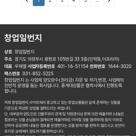
...
1
2
3
4
5
창업일번지
상호
창업일번지
주소
경기도 의정부시 용현로 105번길 33 3층(민락동,이프라자)
대표
우재열
사업자등록번호
401-16-51154
전화번호
1644-3020
팩스번호
031-852-5225
창업일번지 는 사업체 양도양수(권리금) 자문 및 허가,변경, 사업체의
전반적 운영을 돕는 회사입니다. 중개대상물은 협력사에서 진행토록
합니다.
저희 창업일번지 사이트에서 광고하고 있는 창업상품들은 실제 존재하는 것들을
기준으로 작성된 것임을 알려드리는 바입니다.
단, 대부분의 양도인은 건물주와의 관계 및 직원관리상 문제 또한 매출저하 (내놓은
점포라는 것을 손님들이 알게되면 매출저하로 이어질 것을 염려하여) 등의 이유로
인하여 공공연희 내놓은 점포를 운영한다는 것을 밝히기를 원하지 않으시고 보안이
유지된 상태에서 양도하기를 원하십니다.