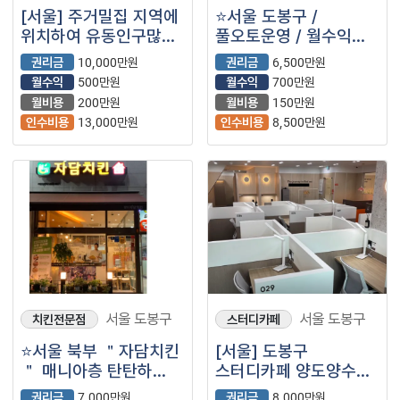
[서울] 주거밀집 지역에
⭐서울 도봉구 /
위치하여 유동인구많은
풀오토운영 / 월수익
스터디카페를
700만원 / 주거상권에
권리금
10,000만원
권리금
6,500만원
소개합니다
자리잡고있는 ＂
월수익
500만원
월수익
700만원
백억커피＂⭐
월비용
200만원
월비용
150만원
인수비용
13,000만원
인수비용
8,500만원
서울 도봉구
서울 도봉구
치킨전문점
스터디카페
⭐서울 북부 ＂자담치킨
[서울] 도봉구
＂ 매니아층 탄탄하
스터디카페 양도양수
치킨 프랜차이즈
창업
권리금
7,000만원
권리금
8,000만원