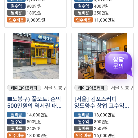
나왔습니다⭐
월수익
900만원
월수익
400만원
월비용
180만원
월비용
250만원
인수비용
9,000만원
인수비용
11,000만원
상담
문의
서울 도봉구
서울 도봉구
테이크아웃커피
테이크아웃커피
■도봉구) 풀오토! 순익
[서울] 컴포즈커피
500만원의 역세권 매장
양도양수 창업 고수익
빽다방을 소개합니다.■
매장
권리금
14,000만원
권리금
13,000만원
월수익
500만원
월수익
800만원
월비용
240만원
월비용
250만원
인수비용
18,000만원
인수비용
16,000만원