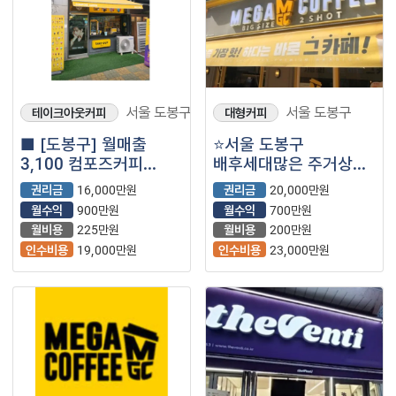
서울 도봉구
서울 도봉구
테이크아웃커피
대형커피
■ [도봉구] 월매출
⭐서울 도봉구
3,100 컴포즈커피
배후세대많은 주거상권
양도양수 창업｜추천
/ 풀오토운영 /
권리금
16,000만원
권리금
20,000만원
급매물 (프랜차이즈｜
자리잡혀운영중인 ＂
월수익
900만원
월수익
700만원
저가커피｜카페)
메가커피＂ ⭐
월비용
225만원
월비용
200만원
인수비용
19,000만원
인수비용
23,000만원