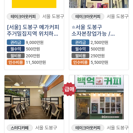
서울 도봉구
서울 도봉구
테이크아웃커피
테이크아웃커피
[서울] 도봉구 메가커피
⭐서울 도봉구
주거밀집지역 위치하여
소자본창업가능 /
유동인구 끊이지 않는
1인운영가능 / 자리잡혀
권리금
9,000만원
권리금
2,500만원
매장을 소개합니다!
운영중인 ＂더벤티＂⭐
월수익
500만원
월수익
500만원
월비용
200만원
월비용
250만원
인수비용
11,500만원
인수비용
5,500만원
서울 도봉구
서울 도봉구
스터디카페
테이크아웃커피