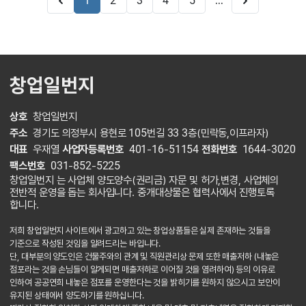
...
1
2
3
4
5
창업일번지
상호
창업일번지
주소
경기도 의정부시 용현로 105번길 33 3층(민락동,이프라자)
대표
우재열
사업자등록번호
401-16-51154
전화번호
1644-3020
팩스번호
031-852-5225
창업일번지 는 사업체 양도양수(권리금) 자문 및 허가,변경, 사업체의
전반적 운영을 돕는 회사입니다. 중개대상물은 협력사에서 진행토록
합니다.
저희 창업일번지 사이트에서 광고하고 있는 창업상품들은 실제 존재하는 것들을
기준으로 작성된 것임을 알려드리는 바입니다.
단, 대부분의 양도인은 건물주와의 관계 및 직원관리상 문제 또한 매출저하 (내놓은
점포라는 것을 손님들이 알게되면 매출저하로 이어질 것을 염려하여) 등의 이유로
인하여 공공연희 내놓은 점포를 운영한다는 것을 밝히기를 원하지 않으시고 보안이
유지된 상태에서 양도하기를 원하십니다.