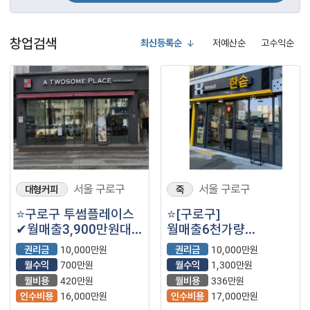
창업검색
최신등록순
저예산순
고수익순
서울 구로구
서울 구로구
대형커피
죽
⭐구로구 투썸플레이스
⭐️[구로구]
✔월매출3,900만원대
월매출6천가량
✔월수익700만원대
한솥도시락/ 배달60%/
권리금
10,000만원
권리금
10,000만원
17평 매장⭐️
월수익
700만원
월수익
1,300만원
월비용
420만원
월비용
336만원
인수비용
16,000만원
인수비용
17,000만원