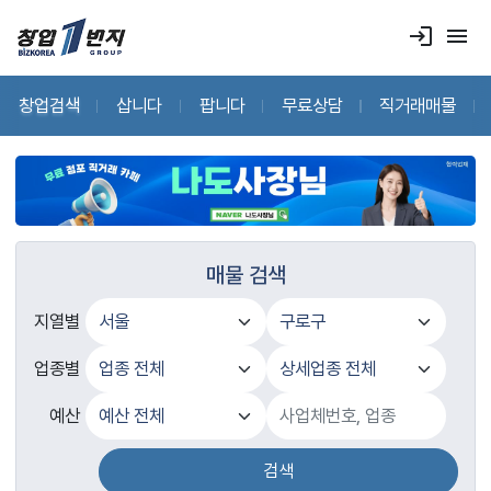
login
menu
창업검색
삽니다
팝니다
무료상담
직거래매물
매물 검색
지열별
업종별
예산
검색