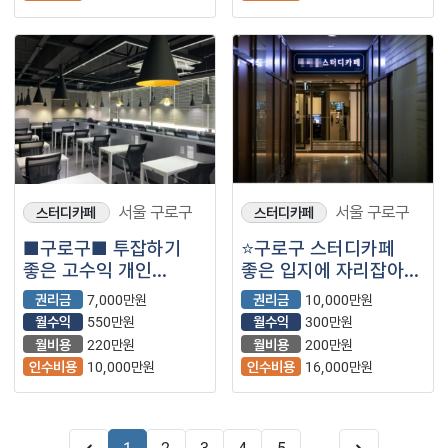
서울 구로구
서울 구로구
스터디카페
스터디카페
■구로구■ 투잡하기
⭐구로구 스터디카페
좋은 고수익 개인
좋은 입지에 자리잡아
스터디카페 매장을
관리를 잘 하면 매출과
권리금
7,000만원
권리금
10,000만원
소개합니다.■
수익을 더 늘릴
월수익
550만원
월수익
300만원
가능성이 있는
월비용
220만원
월비용
200만원
매장입니다.
인수비용
10,000만원
인수비용
16,000만원