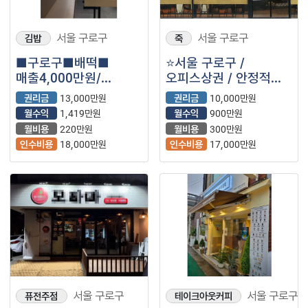
서울 구로구
서울 구로구
김밥
죽
■구로구■배떡■
⭐서울 구로구 /
매출4,000만원/
오피스상권 / 안정적인
순수익1,419만원/
고매출 유지중인 ＂
권리금
13,000만원
권리금
10,000만원
안정창업 추천
한솥도시락＂ 입니다⭐
월수익
1,419만원
월수익
900만원
월비용
220만원
월비용
300만원
인수비용
18,000만원
인수비용
17,000만원
서울 구로구
서울 구로구
퓨전주점
테이크아웃커피