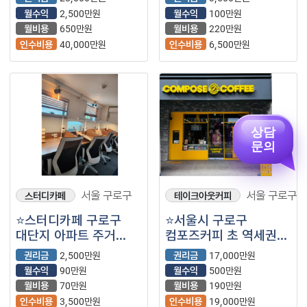
입지 좋은 매장입니다.
월수익
2,500만원
월수익
100만원
월비용
650만원
월비용
220만원
인수비용
40,000만원
인수비용
6,500만원
상담
문의
서울 구로구
서울 구로구
스터디카페
테이크아웃커피
⭐스터디카페 구로구
⭐서울시 구로구
대단지 아파트 주거
컴포즈커피 초 역세권
상권의 매장입니다.
유동인구 많은 지역에서
권리금
2,500만원
권리금
17,000만원
매출이 안정적인
월수익
90만원
월수익
500만원
매장입니다.
월비용
70만원
월비용
190만원
인수비용
3,500만원
인수비용
19,000만원