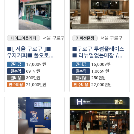
서울 구로구
서울 구로구
테이크아웃커피
커피전문점
■[ 서울 구로구 ]■
■구로구 투썸플레이스
우지커피■ 풀오토
■ 리뉴얼없는매장 /
운영매장 월순익
월수익1,065만원 /
권리금
17,000만원
권리금
16,000만원
800만원 나왔습니다.■
초보추천창업
월수익
691만원
월수익
1,065만원
월비용
300만원
월비용
250만원
인수비용
21,000만원
인수비용
22,000만원