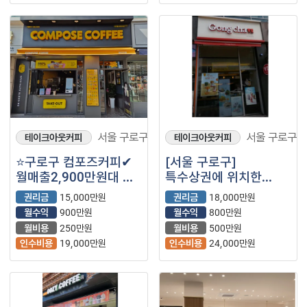
서울 구로구
서울 구로구
테이크아웃커피
테이크아웃커피
⭐구로구 컴포즈커피✔
[서울 구로구]
월매출2,900만원대 ✔
특수상권에 위치한
월수익900만원대
월매출 3,500만원
권리금
15,000만원
권리금
18,000만원
나오는 공차 매장을
월수익
900만원
월수익
800만원
소개합니다.
월비용
250만원
월비용
500만원
인수비용
19,000만원
인수비용
24,000만원