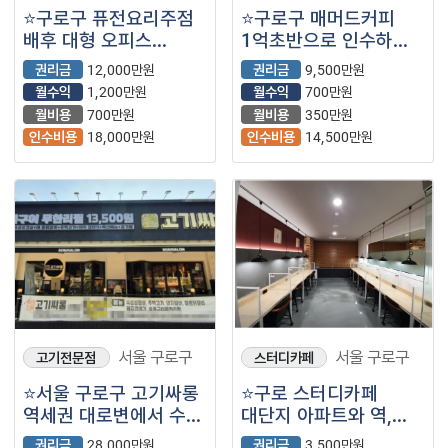
⭐구로구 퓨전요리주점
⭐구로구 매머드커피
배후 대형 오피스
1억초반으로 인수하는
단지가 있고 역으로
월평균 2,700만원
권리금
12,000만원
권리금
9,500만원
이어지는 번화가에서
매출이 나오는
월수익
1,200만원
월수익
700만원
고매출 나오는
매장입니다.
월비용
700만원
월비용
350만원
매장입니다.
인수비용
18,000만원
인수비용
14,500만원
서울 구로구
서울 구로구
고기전문점
스터디카페
⭐서울 구로구 고기싸롱
⭐구로 스터디카페
역세권 대로변에서 수익
대단지 아파트와 역,
극대화 된 매장입니다.
다수의 학교 등으로
권리금
28,000만원
권리금
3,500만원