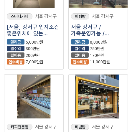
서울 강서구
서울 강서구
스터디카페
비빔밥
[서울] 강서구 입지조건
서울 강서구 /
좋은위치에 있는
가족운영가능 /
스터디카페를
월고정비용저렴 /
권리금
5,000만원
권리금
8,000만원
소개합니다!!
안정적인 수익 ＂
월수익
300만원
월수익
750만원
한솥도시락＂ 입니다.
월비용
200만원
월비용
170만원
인수비용
7,000만원
인수비용
11,000만원
서울 강서구
서울 강서구
커피전문점
비빔밥