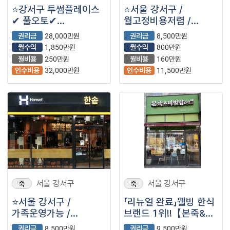
⭐강서구 투썸플레이스
⭐서울 강서구 /
✔ 풀오토✔
월고정비용저렴 /
월매출5,500만원대 ✔
안정적인 매출 / ＂
권리금
28,000만원
권리금
8,500만원
월수익1,850만원 내외
한솥도시락＂⭐
월수익
1,850만원
월수익
800만원
월비용
250만원
월비용
160만원
인수비용
32,000만원
인수비용
11,500만원
서울 강서구
서울 강서구
죽
죽
⭐서울 강서구 /
「리뉴얼 완료」웰빙 한식
가족운영가능 /
브랜드 1위!!【본죽&
월고정비용저렴 /
비빔밥】
권리금
8,500만원
권리금
9,500만원