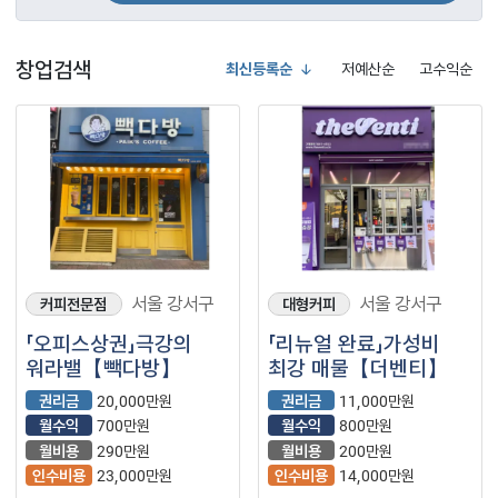
창업검색
최신등록순
저예산순
고수익순
서울 강서구
서울 강서구
커피전문점
대형커피
「오피스상권」극강의
「리뉴얼 완료」가성비
워라밸【빽다방】
최강 매물【더벤티】
권리금
20,000만원
권리금
11,000만원
월수익
700만원
월수익
800만원
월비용
290만원
월비용
200만원
인수비용
23,000만원
인수비용
14,000만원