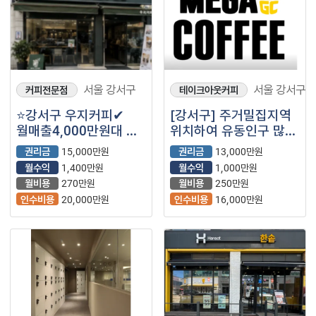
서울 강서구
서울 강서구
커피전문점
테이크아웃커피
⭐강서구 우지커피✔
[강서구] 주거밀집지역
월매출4,000만원대 ✔
위치하여 유동인구 많은
월수익1,400만원대
메가커피를
권리금
15,000만원
권리금
13,000만원
소개합니다!!
월수익
1,400만원
월수익
1,000만원
월비용
270만원
월비용
250만원
인수비용
20,000만원
인수비용
16,000만원