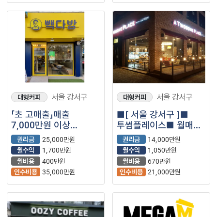
서울 강서구
서울 강서구
대형커피
대형커피
「초 고매출」매출
■[ 서울 강서구 ]■
7,000만원 이상
투썸플레이스■ 월매출
【빽다방】
4350만원 나오는매장
권리금
25,000만원
권리금
14,000만원
나왔습니다.■
월수익
1,700만원
월수익
1,050만원
월비용
400만원
월비용
670만원
인수비용
35,000만원
인수비용
21,000만원