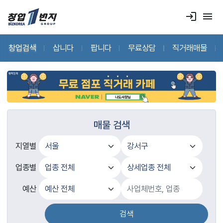
login
menu
창업검색
삽니다
팝니다
무료상담
직거래매물
매물 검색
지열별
업종별
예산
검색