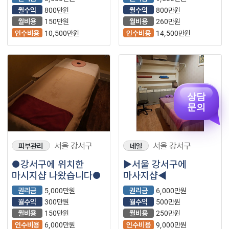
안정적인 수익 ＂
월수익
800만원
월수익
800만원
한솥도시락＂ 입니다.⭐
월비용
150만원
월비용
260만원
인수비용
10,500만원
인수비용
14,500만원
상담
문의
서울 강서구
서울 강서구
피부관리
네일
●강서구에 위치한
▶서울 강서구에
마시지샵 나왔습니다●
마사지샵◀
권리금
5,000만원
권리금
6,000만원
월수익
300만원
월수익
500만원
월비용
150만원
월비용
250만원
인수비용
6,000만원
인수비용
9,000만원