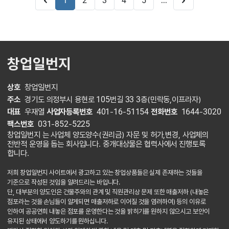
...
1
2
3
4
5
창업일번지
상호
창업일번지
주소
경기도 의정부시 용현로 105번길 33 3층(민락동,이프라자)
대표
우재열
사업자등록번호
401-16-51154
전화번호
1644-3020
팩스번호
031-852-5225
창업일번지 는 사업체 양도양수(권리금) 자문 및 허가,변경, 사업체의
전반적 운영을 돕는 회사입니다. 중개대상물은 협력사에서 진행토록
합니다.
저희 창업일번지 사이트에서 광고하고 있는 창업상품들은 실제 존재하는 것들을
기준으로 작성된 것임을 알려드리는 바입니다.
단, 대부분의 양도인은 건물주와의 관계 및 직원관리상 문제 또한 매출저하 (내놓은
점포라는 것을 손님들이 알게되면 매출저하로 이어질 것을 염려하여) 등의 이유로
인하여 공공연희 내놓은 점포를 운영한다는 것을 밝히기를 원하지 않으시고 보안이
유지된 상태에서 양도하기를 원하십니다.