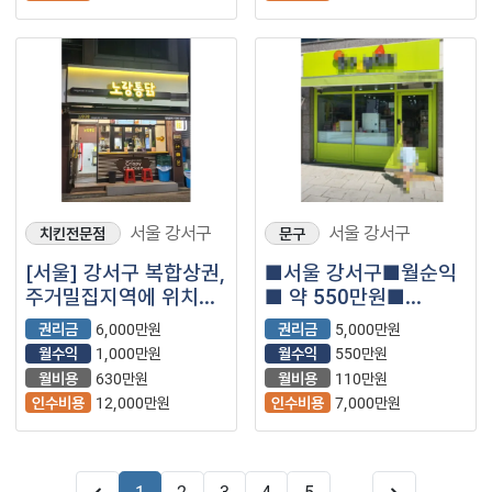
서울 강서구
서울 강서구
치킨전문점
문구
[서울] 강서구 복합상권,
■서울 강서구■월순익
주거밀집지역에 위치한
■ 약 550만원■
노랑통닭을 소개합니다
무인문구점
권리금
6,000만원
권리금
5,000만원
^^
매장나왔습니다.
월수익
1,000만원
월수익
550만원
월비용
630만원
월비용
110만원
인수비용
12,000만원
인수비용
7,000만원