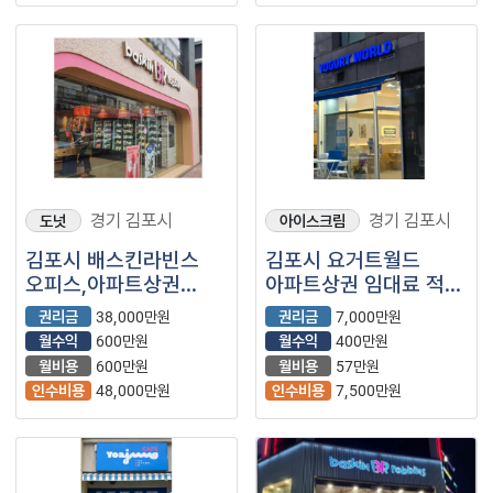
경기 김포시
경기 김포시
도넛
아이스크림
김포시 배스킨라빈스
김포시 요거트월드
오피스,아파트상권
아파트상권 임대료 적은
월매출 4700만원
깔끔한 매장입니다
권리금
38,000만원
권리금
7,000만원
나오는 최신버전
월수익
600만원
월수익
400만원
매장입니다
월비용
600만원
월비용
57만원
인수비용
48,000만원
인수비용
7,500만원