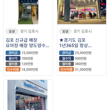
경기 김포시
경기 김포시
도넛
도넛
김포 신규급 매장
★경기도 김포
요아정 매장 양도양수
1년365일 항상
매매합니다. 매출은
인기있는 베스킨라빈스
권리금
15,000만원
권리금
25,000만원
점점 늘어나고
내놓습니다 문의 많이
월수익
700만원
월수익
900만원
있습니다. 급매로
주세요 ★
월비용
120만원
월비용
380만원
내놓습니다.
인수비용
18,000만원
인수비용
31,000만원