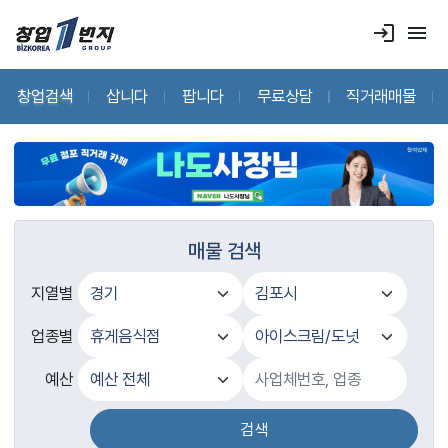
login
menu
창업검색
삽니다
팝니다
무료상담
직거래매물
매물 검색
지열별
업종별
예산
검색