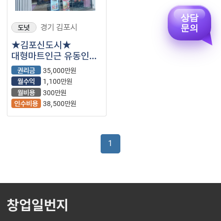
상담
경기 김포시
도넛
문의
★김포신도시★
대형마트인근 유동인구
너무많아 미어터지는
권리금
35,000만원
베스킨라빈스
월수익
1,100만원
월비용
300만원
인수비용
38,500만원
1
창업일번지