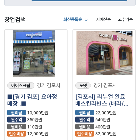
창업검색
최신등록순
저예산순
고수익순
경기 김포시
경기 김포시
아이스크림
도넛
■[경기 김포] 요아정
[김포시] 리뉴얼 완료
매장 .■
배스킨라빈스 (배라/
베라/베스킨라빈스/
권리금
10,000만원
권리금
22,000만원
아이스크림/
월수익
350만원
월수익
640만원
프랜차이즈)
월비용
110만원
월비용
400만원
인수비용
12,000만원
인수비용
32,000만원