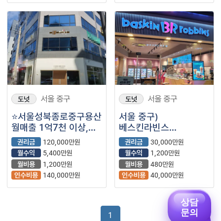
서울 중구
서울 중구
도넛
도넛
⭐서울성북종로중구용산
서울 중구)
월매출 1억7천 이상,
베스킨라빈스
번화가 중심에 위치한
순수익1200
권리금
120,000만원
권리금
30,000만원
희귀 매물입니다.
월수익
5,400만원
월수익
1,200만원
월비용
1,200만원
월비용
480만원
인수비용
140,000만원
인수비용
40,000만원
상담
문의
1