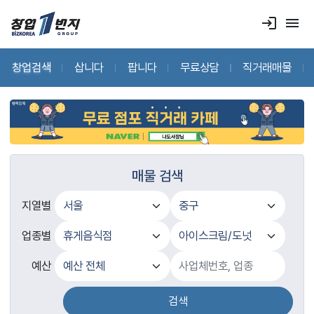
login
menu
창업검색
삽니다
팝니다
무료상담
직거래매물
매물 검색
지열별
업종별
예산
검색