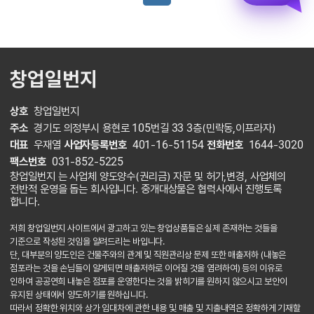
창업일번지
상호
창업일번지
주소
경기도 의정부시 용현로 105번길 33 3층(민락동,이프라자)
대표
우재열
사업자등록번호
401-16-51154
전화번호
1644-3020
팩스번호
031-852-5225
창업일번지 는 사업체 양도양수(권리금) 자문 및 허가,변경, 사업체의
전반적 운영을 돕는 회사입니다. 중개대상물은 협력사에서 진행토록
합니다.
저희 창업일번지 사이트에서 광고하고 있는 창업상품들은 실제 존재하는 것들을
기준으로 작성된 것임을 알려드리는 바입니다.
단, 대부분의 양도인은 건물주와의 관계 및 직원관리상 문제 또한 매출저하 (내놓은
점포라는 것을 손님들이 알게되면 매출저하로 이어질 것을 염려하여) 등의 이유로
인하여 공공연희 내놓은 점포를 운영한다는 것을 밝히기를 원하지 않으시고 보안이
유지된 상태에서 양도하기를 원하십니다.
따라서 정확한 위치와 상가 임대차에 관한 내용 및 매출 및 지출내역은 정확하게 기재할