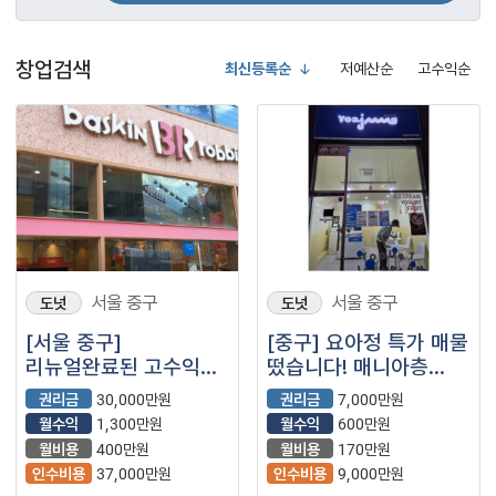
창업검색
최신등록순
저예산순
고수익순
서울 중구
서울 중구
도넛
도넛
[서울 중구]
[중구] 요아정 특가 매물
리뉴얼완료된 고수익
떴습니다! 매니아층
풀오토 가능한
탄탄해 매출잘나오는
권리금
30,000만원
권리금
7,000만원
베스킨라빈스 매장을
요아정
월수익
1,300만원
월수익
600만원
소개합니다.
월비용
400만원
월비용
170만원
인수비용
37,000만원
인수비용
9,000만원