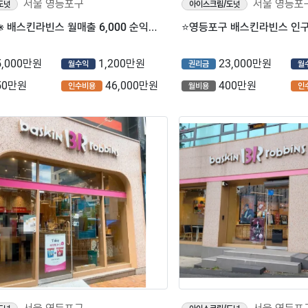
서울 영등포구
서울 영등포
도넛
아이스크림/도넛
※영등포구※ 배스킨라빈스 월매출 6,000 순익높은 풀오토 매장 소개합니다.
5,000만원
1,200만원
23,000만원
월수익
권리금
월
50만원
46,000만원
400만원
인수비용
월비용
인