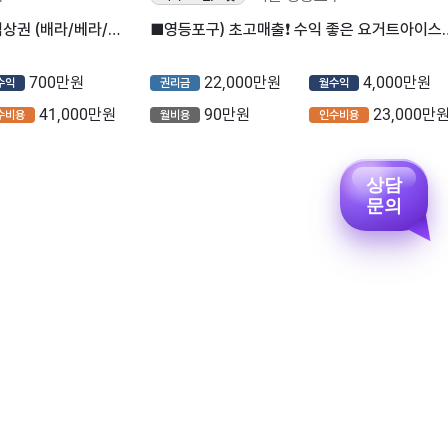
[영등포구] 배스킨라빈스 핵심상권 (배라/베라/아이스크림)
■영등포구) 초고매출❗ 수익 좋은 요거트아이
700만원
22,000만원
4,000만원
수익
권리금
월수익
41,000만원
90만원
23,000만
수비용
월비용
인수비용
상담
문의