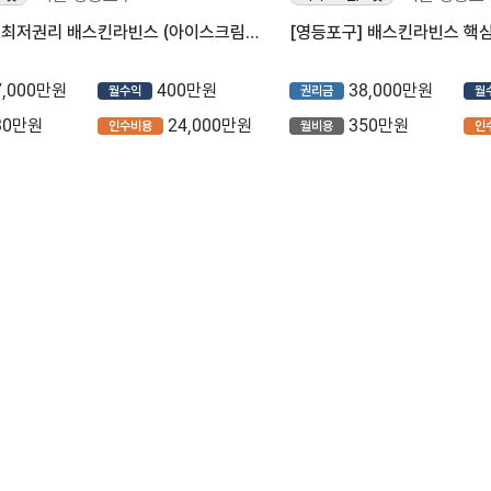
[영등포구] 최저권리 배스킨라빈스 (아이스크림/프랜차이즈/베스킨라빈스/배라/베라)
7,000만원
400만원
38,000만원
월수익
권리금
월
30만원
24,000만원
350만원
인수비용
월비용
인