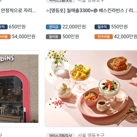
구
서울 영등포구
아이스크림/도넛
⭐️[영등포구] 월매출4200+@ 안정적으로 자리잡힌 배스킨라빈스 매장⭐️
⭐️[영등포] 월매출3300+@ 배스킨라빈스 / 리뉴얼 필요없는/ 유동인구밀집지역⭐️
650만원
22,000만원
550만원
수익
권리금
월수익
54,000만원
500만원
42,000만
수비용
월비용
인수비용
구
서울 영등포구
아이스크림/도넛