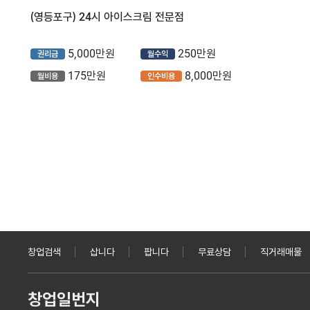
(영등포구) 24시 아이스크림 전문점
5,000만원
250만원
권리금
월수익
175만원
8,000만원
월비용
인수비용
창업검색
삽니다
팝니다
무료상담
직거래매물
창업일번지