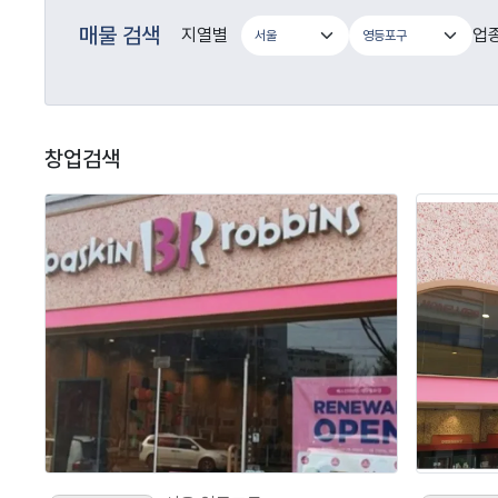
매물 검색
지열별
업
창업검색