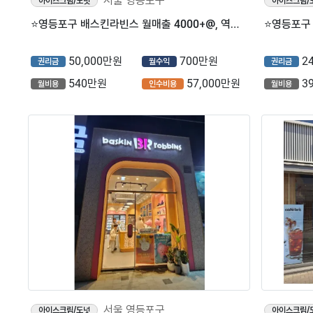
서울 영등포구
아이스크림/도넛
아이스크림/
⭐영등포구 배스킨라빈스 월매출 4000+@, 역세권 대단지 아파트 주거상권 매장입니다.
50,000만원
700만원
2
권리금
월수익
권리금
540만원
57,000만원
3
월비용
인수비용
월비용
서울 영등포구
아이스크림/도넛
아이스크림/