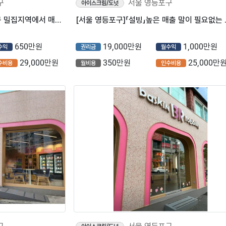
구
서울 영등포구
아이스크림/도넛
⭐영등포구 배스킨라빈스 인구 밀집지역에서 매출 3천이상 나오는 매장입니다.
[서울 영등포구]
650만원
19,000만원
1,000만원
수익
권리금
월수익
29,000만원
350만원
25,000만
수비용
월비용
인수비용