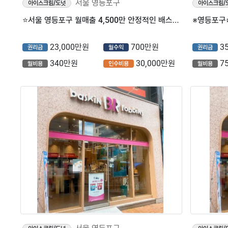
서울 영등포구
아이스크림/도넛
아이스크림/
⭐서울 영등포구 월매출 4,500만 안정적인 배스킨라빈스 매장을 소개합니다⭐
23,000만원
700만원
3
권리금
월수익
권리금
340만원
30,000만원
7
월비용
인수비용
월비용