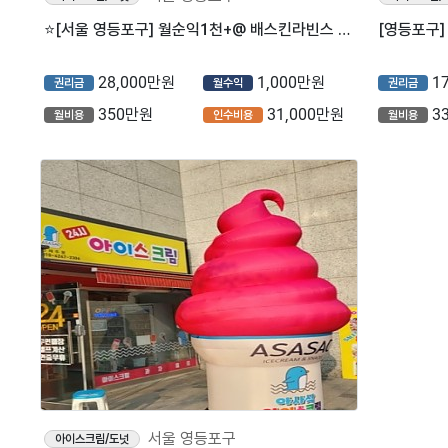
⭐️[서울 영등포구] 월순익1천+@ 배스킨라빈스 / 배달10%미만/ 리뉴얼 필요없는매장⭐️
28,000만원
1,000만원
1
권리금
월수익
권리금
350만원
31,000만원
3
월비용
인수비용
월비용
서울 영등포구
아이스크림/도넛