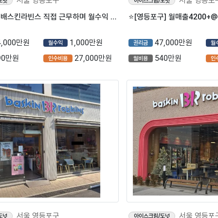
서울 영등포구
서울 영등포
도넛
아이스크림/도넛
⭐영등포구 배스킨라빈스 직접 근무하며 월수익 1000만원 가져갈 수 있는 가성비 높은 매장입니다.
4,000만원
1,000만원
47,000만원
월수익
권리금
월
90만원
27,000만원
540만원
인수비용
월비용
인
서울 영등포구
서울 영등포
도넛
아이스크림/도넛