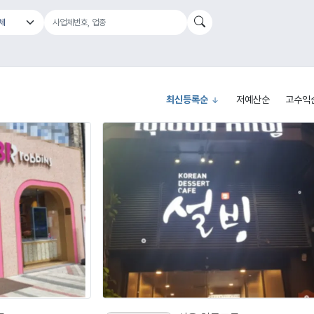
최신등록순
저예산순
고수익