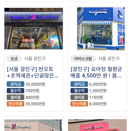
서울 광진구
서울 광진구
도넛
아이스크림
[서울 광진구] 반오토
[광진구] 요아정 월평균
+초역세권+단골많은
매출 4,500만 원 ! 몸만
안정적 자리잡힌
들어와서 바로 운영하는
권리금
20,000만원
권리금
6,000만원
배스킨라빈스 매장을
고수익 매장 양도
월수익
700만원
월수익
1,000만원
소개합니다.
월비용
400만원
월비용
110만원
인수비용
30,000만원
인수비용
8,000만원