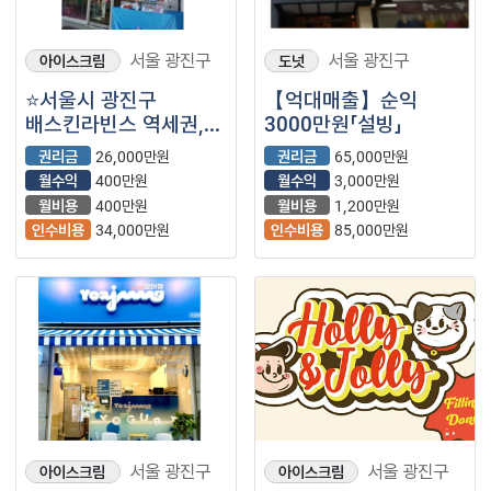
서울 광진구
서울 광진구
아이스크림
도넛
⭐서울시 광진구
【억대매출】순익
배스킨라빈스 역세권,
3000만원「설빙」
대학가, 대단지 아파트
권리금
26,000만원
권리금
65,000만원
좋은 입지로 실수요층
월수익
400만원
월수익
3,000만원
인구가 많은
월비용
400만원
월비용
1,200만원
지역입니다.
인수비용
34,000만원
인수비용
85,000만원
서울 광진구
서울 광진구
아이스크림
아이스크림