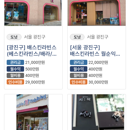
서울 광진구
서울 광진구
도넛
도넛
[광진구] 배스킨라빈스
[서울 광진구]
(베스킨라빈스/배라/
배스킨라빈스 월순익
베라/아이스크림/
400+@ 풀오토
권리금
21,000만원
권리금
22,000만원
프랜차이즈)
소자본창업
월수익
500만원
월수익
400만원
월비용
400만원
월비용
400만원
인수비용
29,000만원
인수비용
30,000만원