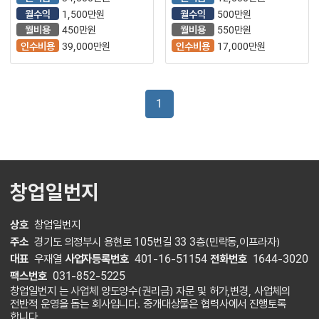
700만원】요즘뜨는♥
월수익
1,500만원
월수익
500만원
부업♥고수익♥초보
월비용
450만원
월비용
550만원
인수비용
39,000만원
인수비용
17,000만원
1
창업일번지
상호
창업일번지
주소
경기도 의정부시 용현로 105번길 33 3층(민락동,이프라자)
대표
우재열
사업자등록번호
401-16-51154
전화번호
1644-3020
팩스번호
031-852-5225
창업일번지 는 사업체 양도양수(권리금) 자문 및 허가,변경, 사업체의
전반적 운영을 돕는 회사입니다. 중개대상물은 협력사에서 진행토록
합니다.