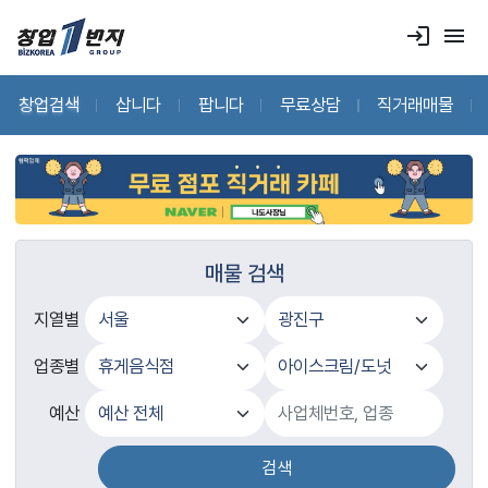
login
menu
창업검색
삽니다
팝니다
무료상담
직거래매물
매물 검색
지열별
업종별
예산
검색