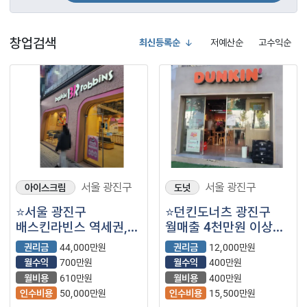
창업검색
최신등록순
저예산순
고수익순
서울 광진구
서울 광진구
아이스크림
도넛
⭐서울 광진구
⭐던킨도너츠 광진구
배스킨라빈스 역세권,
월매출 4천만원 이상
대학가, 주거상권이며
인근 지역에서 가장
권리금
44,000만원
권리금
12,000만원
최신 인테리어로 바로
매출이 높은
월수익
700만원
월수익
400만원
운영 가능한
매장입니다!
월비용
610만원
월비용
400만원
매장입니다.
인수비용
50,000만원
인수비용
15,500만원