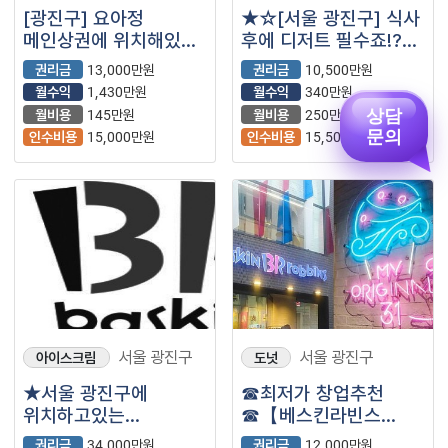
[광진구] 요아정
★☆[서울 광진구] 식사
메인상권에 위치해있어
후에 디저트 필수죠!?
고매출 매장
지하철역이랑도 너무
권리금
13,000만원
권리금
10,500만원
양도해드리겠습니다.
가깝고 유동인구짱짱!!
월수익
1,430만원
월수익
340만원
☆★
상담
월비용
145만원
월비용
250만원
문의
인수비용
15,000만원
인수비용
15,500만원
서울 광진구
서울 광진구
아이스크림
도넛
★서울 광진구에
☎최저가 창업추천
위치하고있는
☎【베스킨라빈스
베스킨라빈스입니다~★
창업】【수익
권리금
34,000만원
권리금
12,000만원