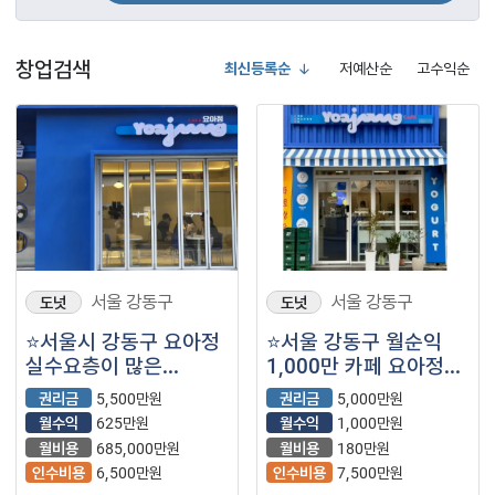
창업검색
최신등록순
저예산순
고수익순
서울 강동구
서울 강동구
도넛
도넛
⭐서울시 강동구 요아정
⭐서울 강동구 월순익
실수요층이 많은
1,000만 카페 요아정
지역에서 꾸준히 매출이
소자본 창업 가능 ⭐
권리금
5,500만원
권리금
5,000만원
잘 나오며 고정비용이
월수익
625만원
월수익
1,000만원
저렴해 매출대비 순익이
월비용
685,000만원
월비용
180만원
많이 남는 매장입니다.
인수비용
6,500만원
인수비용
7,500만원