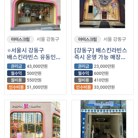
서울 강동구
서울 강동구
아이스크림
아이스크림
⭐서울시 강동구
[강동구] 배스킨라빈스
배스킨라빈스 유동인구
즉시 운영 가능 매장
많은 상권 좋은 자리에
(베스킨라빈스/베라/
권리금
43,000만원
권리금
23,000만원
오픈한 신규
배라/아이스크림/
월수익
500만원
월수익
600만원
매장입니다.
프랜차이즈)
월비용
550만원
월비용
410만원
인수비용
51,000만원
인수비용
33,000만원