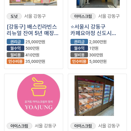
서울 강동구
서울 강동구
도넛
아이스크림
[강동구] 배스킨라빈스
⭐서울시 강동구
리뉴얼 잔여 5년 매장
카페요아정 신도시
(베스킨라빈스/베라/
최상급 입지조건의 매장
권리금
25,000만원
권리금
2,000만원
배라/아이스크림)
인수하세요.
월수익
500만원
월수익
1만원
월비용
410만원
월비용
300만원
인수비용
35,000만원
인수비용
5,000만원
서울 강동구
서울 강동구
아이스크림
아이스크림