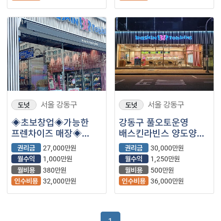
서울 강동구
서울 강동구
도넛
도넛
◈초보창업◈가능한
강동구 풀오토운영
프렌차이즈 매장◈
배스킨라빈스 양도양수
순익보장◈
여성창업 초보창업
권리금
27,000만원
권리금
30,000만원
수익성창업
월수익
1,000만원
월수익
1,250만원
월비용
380만원
월비용
500만원
인수비용
32,000만원
인수비용
36,000만원