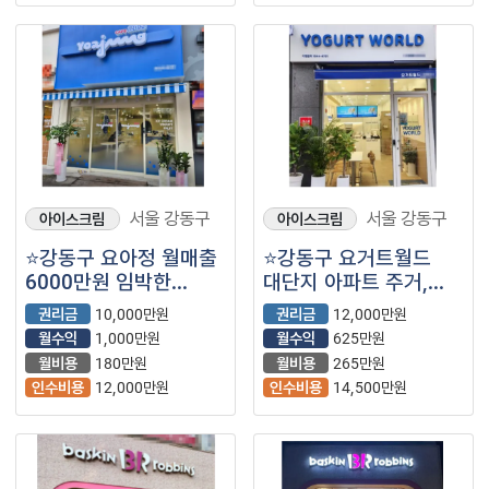
서울 강동구
서울 강동구
아이스크림
아이스크림
⭐강동구 요아정 월매출
⭐강동구 요거트월드
6000만원 임박한
대단지 아파트 주거,
인구밀집지역에서 수요
역출입구 앞이며
권리금
10,000만원
권리금
12,000만원
높은 매장입니다.
대로변이라 가시성이
월수익
1,000만원
월수익
625만원
좋습니다.
월비용
180만원
월비용
265만원
인수비용
12,000만원
인수비용
14,500만원