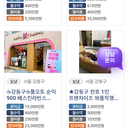
권리금 최저라고
월수익
400만원
월수익
610만원
생각합니다.
월비용
200만원
월비용
400만원
인수비용
5,500만원
인수비용
35,000만원
상담
문의
서울 강동구
서울 강동구
도넛
도넛
☕강동구☕풀오토 순익
★강동구 천호 1인
900 베스킨라빈스
프렌차이즈 와플직영점
매장입니다!
가맹교육비 없음★
권리금
19,000만원
권리금
3,000만원
월수익
900만원
월수익
500만원
월비용
250만원
월비용
103만원
인수비용
23,000만원
인수비용
4,000만원