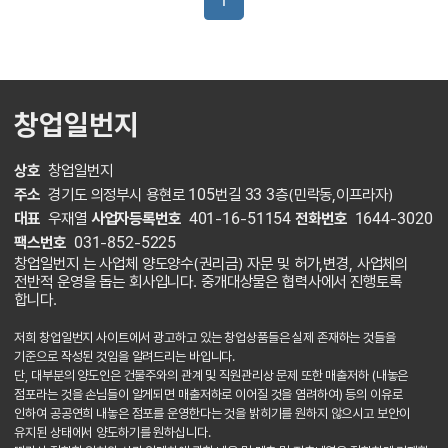
1
창업일번지
상호
창업일번지
주소
경기도 의정부시 용현로 105번길 33 3층(민락동,이프라자)
대표
우재열
사업자등록번호
401-16-51154
전화번호
1644-3020
팩스번호
031-852-5225
창업일번지 는 사업체 양도양수(권리금) 자문 및 허가,변경, 사업체의
전반적 운영을 돕는 회사입니다. 중개대상물은 협력사에서 진행토록
합니다.
저희 창업일번지 사이트에서 광고하고 있는 창업상품들은 실제 존재하는 것들을
기준으로 작성된 것임을 알려드리는 바입니다.
단, 대부분의 양도인은 건물주와의 관계 및 직원관리상 문제 또한 매출저하 (내놓은
점포라는 것을 손님들이 알게되면 매출저하로 이어질 것을 염려하여) 등의 이유로
인하여 공공연희 내놓은 점포를 운영한다는 것을 밝히기를 원하지 않으시고 보안이
유지된 상태에서 양도하기를 원하십니다.