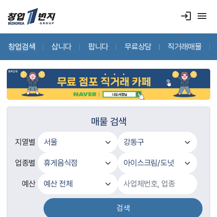
login
menu
창업검색
삽니다
팝니다
무료상담
직거래매물
매물 검색
지열별
업종별
예산
검색