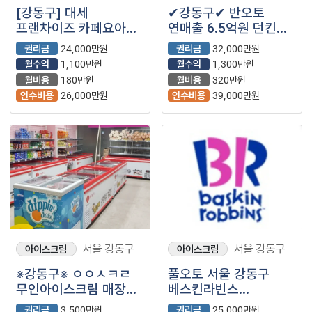
[강동구] 대세
✔강동구✔ 반오토
프랜차이즈 카페요아정
연매출 6.5억원 던킨
매장 소개합니다
매장!
권리금
24,000만원
권리금
32,000만원
월수익
1,100만원
월수익
1,300만원
월비용
180만원
월비용
320만원
인수비용
26,000만원
인수비용
39,000만원
서울 강동구
서울 강동구
아이스크림
아이스크림
※강동구※ ㅇㅇㅅㅋㄹ
풀오토 서울 강동구
무인아이스크림 매장
베스킨라빈스
양도양수 희망합니다.
양도양수진행합니다.
권리금
3,500만원
권리금
25,000만원