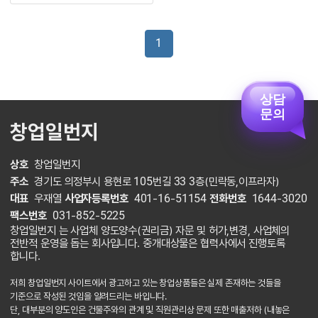
1
상담
문의
창업일번지
상호
창업일번지
주소
경기도 의정부시 용현로 105번길 33 3층(민락동,이프라자)
대표
우재열
사업자등록번호
401-16-51154
전화번호
1644-3020
팩스번호
031-852-5225
창업일번지 는 사업체 양도양수(권리금) 자문 및 허가,변경, 사업체의
전반적 운영을 돕는 회사입니다. 중개대상물은 협력사에서 진행토록
합니다.
저희 창업일번지 사이트에서 광고하고 있는 창업상품들은 실제 존재하는 것들을
기준으로 작성된 것임을 알려드리는 바입니다.
단, 대부분의 양도인은 건물주와의 관계 및 직원관리상 문제 또한 매출저하 (내놓은