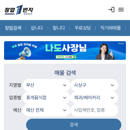
login
menu
창업검색
삽니다
팝니다
무료상담
직거래매물
매물 검색
지열별
업종별
예산
검색