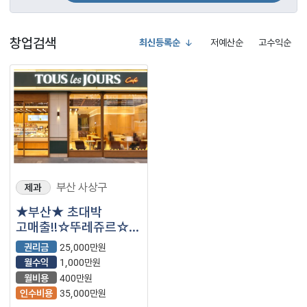
창업검색
최신등록순
저예산순
고수익순
부산 사상구
제과
★부산★ 초대박
고매출!!☆뚜레쥬르☆
관공서 인근 고매출
권리금
25,000만원
매장!!
월수익
1,000만원
월비용
400만원
인수비용
35,000만원