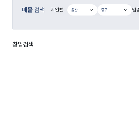
매물 검색
지열별
업
창업검색