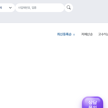
최신등록순
저예산순
고수익
상담