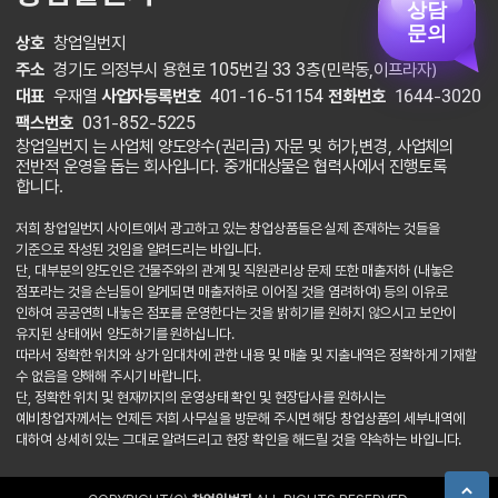
상담
문의
상호
창업일번지
주소
경기도 의정부시 용현로 105번길 33 3층(민락동,이프라자)
대표
우재열
사업자등록번호
401-16-51154
전화번호
1644-3020
팩스번호
031-852-5225
창업일번지 는 사업체 양도양수(권리금) 자문 및 허가,변경, 사업체의
전반적 운영을 돕는 회사입니다. 중개대상물은 협력사에서 진행토록
합니다.
저희 창업일번지 사이트에서 광고하고 있는 창업상품들은 실제 존재하는 것들을
기준으로 작성된 것임을 알려드리는 바입니다.
단, 대부분의 양도인은 건물주와의 관계 및 직원관리상 문제 또한 매출저하 (내놓은
점포라는 것을 손님들이 알게되면 매출저하로 이어질 것을 염려하여) 등의 이유로
인하여 공공연희 내놓은 점포를 운영한다는 것을 밝히기를 원하지 않으시고 보안이
유지된 상태에서 양도하기를 원하십니다.
따라서 정확한 위치와 상가 임대차에 관한 내용 및 매출 및 지출내역은 정확하게 기재할
수 없음을 양해해 주시기 바랍니다.
단, 정확한 위치 및 현재까지의 운영상태 확인 및 현장답사를 원하시는
예비창업자께서는 언제든 저희 사무실을 방문해 주시면 해당 창업상품의 세부내역에
대하여 상세히 있는 그대로 알려드리고 현장 확인을 해드릴 것을 약속하는 바입니다.