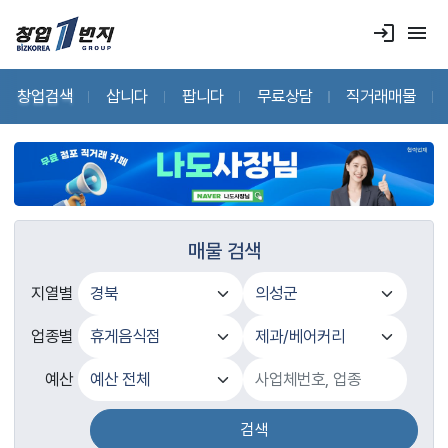
login
menu
창업검색
삽니다
팝니다
무료상담
직거래매물
매물 검색
지열별
업종별
예산
검색