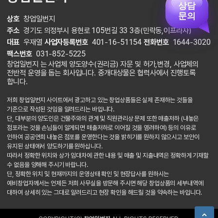
상담
문의
상호
창업일번지
주소
경기도 의정부시 용현로 105번길 33 3층(민락동,이프라자)
대표
우재열
사업자등록번호
401-16-51154
전화번호
1644-3020
팩스번호
031-852-5225
창업일번지 는 사업체 양도양수(권리금) 자문 및 허가,변경, 사업체의
전반적 운영을 돕는 회사입니다. 중개대상물은 협력사에서 진행토록
합니다.
저희 창업일번지 사이트에서 광고하고 있는 창업상품들은 실제 존재하는 것들을
기준으로 작성된 것임을 알려드리는 바입니다.
단, 대부분의 양도인은 건물주와의 관계 및 직원관리상 문제 또한 매출저하 (내놓은
점포라는 것을 손님들이 알게되면 매출저하로 이어질 것을 염려하여) 등의 이유로
인하여 공공연희 내놓은 점포를 운영한다는 것을 밝히기를 원하지 않으시고 보안이
유지된 상태에서 양도하기를 원하십니다.
따라서 정확한 위치와 상가 임대차에 관한 내용 및 매출 및 지출내역은 정확하게 기재할
수 없음을 양해해 주시기 바랍니다.
단, 정확한 위치 및 현재까지의 운영상태 확인 및 현장답사를 원하시는
예비창업자께서는 언제든 저희 사무실을 방문해 주시면 해당 창업상품의 세부내역에
대하여 상세히 있는 그대로 알려드리고 현장 확인을 해드릴 것을 약속하는 바입니다.