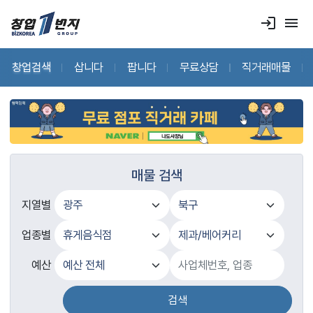
login
menu
창업검색
삽니다
팝니다
무료상담
직거래매물
매물 검색
지열별
업종별
예산
검색