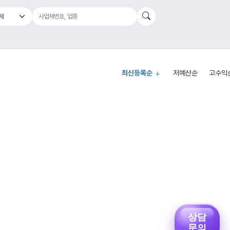
최신등록순
저예산순
고수익
상담
문의