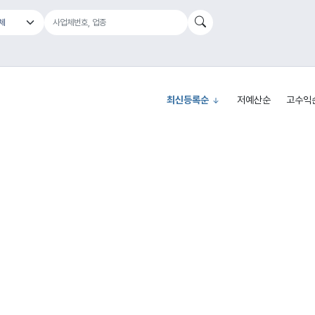
최신등록순
저예산순
고수익