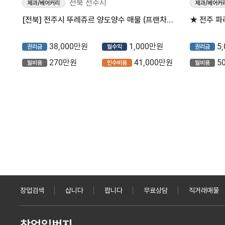
전북 전주시
제과/베어커리
제과/베어커
[전북] 전주시 뚜레쥬르 양도양수 매물 (프랜차이즈/빵집/제과/베이커리)
★ 전주 
38,000만원
1,000만원
5
권리금
월수익
권리금
270만원
41,000만원
5
월비용
인수비용
월비용
창업검색
삽니다
팝니다
무료상담
직거래매물
창업일번지