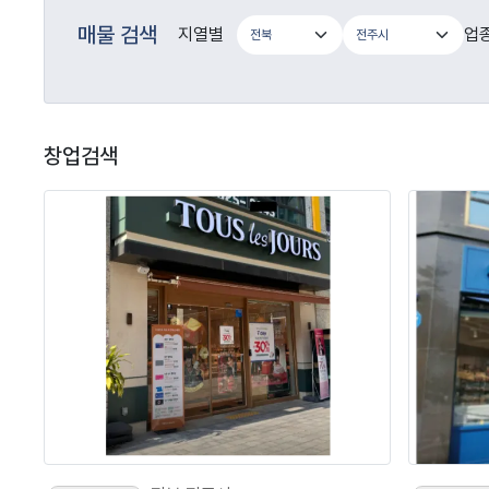
매물 검색
지열별
업
창업검색