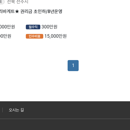
전북 전주시
리
파리바게트★ 권리금 초인하/8년운영
,000만원
300만원
월수익
00만원
15,000만원
인수비용
1
오시는 길