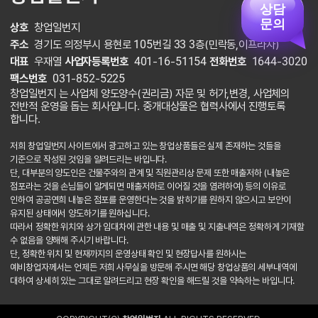
상담
문의
상호
창업일번지
주소
경기도 의정부시 용현로 105번길 33 3층(민락동,이프라자)
대표
우재열
사업자등록번호
401-16-51154
전화번호
1644-3020
팩스번호
031-852-5225
창업일번지 는 사업체 양도양수(권리금) 자문 및 허가,변경, 사업체의
전반적 운영을 돕는 회사입니다. 중개대상물은 협력사에서 진행토록
합니다.
저희 창업일번지 사이트에서 광고하고 있는 창업상품들은 실제 존재하는 것들을
기준으로 작성된 것임을 알려드리는 바입니다.
단, 대부분의 양도인은 건물주와의 관계 및 직원관리상 문제 또한 매출저하 (내놓은
점포라는 것을 손님들이 알게되면 매출저하로 이어질 것을 염려하여) 등의 이유로
인하여 공공연희 내놓은 점포를 운영한다는 것을 밝히기를 원하지 않으시고 보안이
유지된 상태에서 양도하기를 원하십니다.
따라서 정확한 위치와 상가 임대차에 관한 내용 및 매출 및 지출내역은 정확하게 기재할
수 없음을 양해해 주시기 바랍니다.
단, 정확한 위치 및 현재까지의 운영상태 확인 및 현장답사를 원하시는
예비창업자께서는 언제든 저희 사무실을 방문해 주시면 해당 창업상품의 세부내역에
대하여 상세히 있는 그대로 알려드리고 현장 확인을 해드릴 것을 약속하는 바입니다.