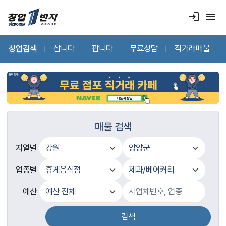
login
menu
창업검색
삽니다
팝니다
무료상담
직거래매물
매물 검색
지열별
업종별
예산
검색