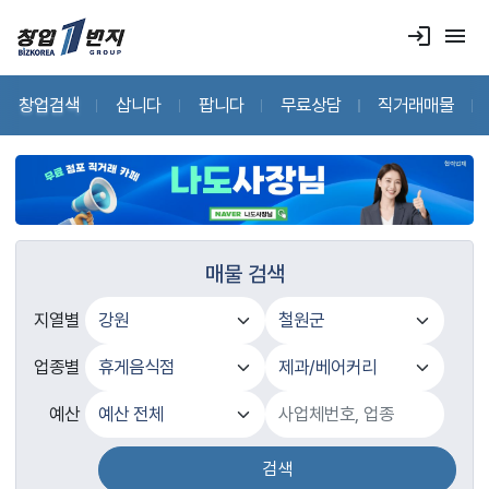
login
menu
창업검색
삽니다
팝니다
무료상담
직거래매물
매물 검색
지열별
업종별
예산
검색