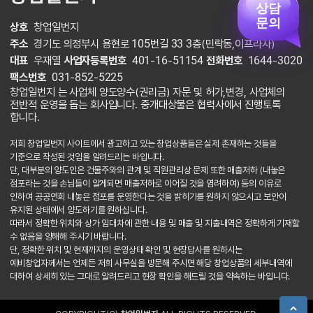
상담
문의
상호
창업일번지
주소
경기도 의정부시 용현로 105번길 33 3층(민락동,이프라자)
대표
우재열
사업자등록번호
401-16-51154
전화번호
1644-3020
팩스번호
031-852-5225
창업일번지 는 사업체 양도양수(권리금) 자문 및 허가,변경, 사업체의
전반적 운영을 돕는 회사입니다. 중개대상물은 협력사에서 진행토록
합니다.
저희 창업일번지 사이트에서 광고하고 있는 창업상품들은 실제 존재하는 것들을
기준으로 작성된 것임을 알려드리는 바입니다.
단, 대부분의 양도인은 건물주와의 관계 및 직원관리상 문제 또한 매출저하 (내놓은
점포라는 것을 손님들이 알게되면 매출저하로 이어질 것을 염려하여) 등의 이유로
인하여 공공연희 내놓은 점포를 운영한다는 것을 밝히기를 원하지 않으시고 보안이
유지된 상태에서 양도하기를 원하십니다.
따라서 정확한 위치와 상가 임대차에 관한 내용 및 매출 및 지출내역은 정확하게 기재할
수 없음을 양해해 주시기 바랍니다.
단, 정확한 위치 및 현재까지의 운영상태 확인 및 현장답사를 원하시는
예비창업자께서는 언제든 저희 사무실을 방문해 주시면 해당 창업상품의 세부내역에
대하여 상세히 있는 그대로 알려드리고 현장 확인을 해드릴 것을 약속하는 바입니다.