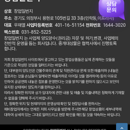
상담
문의
상호
창업일번지
주소
경기도 의정부시 용현로 105번길 33 3층(민락동,이프라자)
대표
우재열
사업자등록번호
401-16-51154
전화번호
1644-3020
팩스번호
031-852-5225
창업일번지 는 사업체 양도양수(권리금) 자문 및 허가,변경, 사업체의
전반적 운영을 돕는 회사입니다. 중개대상물은 협력사에서 진행토록
합니다.
저희 창업일번지 사이트에서 광고하고 있는 창업상품들은 실제 존재하는 것들을
기준으로 작성된 것임을 알려드리는 바입니다.
단, 대부분의 양도인은 건물주와의 관계 및 직원관리상 문제 또한 매출저하 (내놓은
점포라는 것을 손님들이 알게되면 매출저하로 이어질 것을 염려하여) 등의 이유로
인하여 공공연희 내놓은 점포를 운영한다는 것을 밝히기를 원하지 않으시고 보안이
유지된 상태에서 양도하기를 원하십니다.
따라서 정확한 위치와 상가 임대차에 관한 내용 및 매출 및 지출내역은 정확하게 기재할
수 없음을 양해해 주시기 바랍니다.
단, 정확한 위치 및 현재까지의 운영상태 확인 및 현장답사를 원하시는
예비창업자께서는 언제든 저희 사무실을 방문해 주시면 해당 창업상품의 세부내역에
대하여 상세히 있는 그대로 알려드리고 현장 확인을 해드릴 것을 약속하는 바입니다.