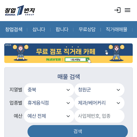
login
menu
창업검색
삽니다
팝니다
무료상담
직거래매물
매물 검색
지열별
업종별
예산
검색