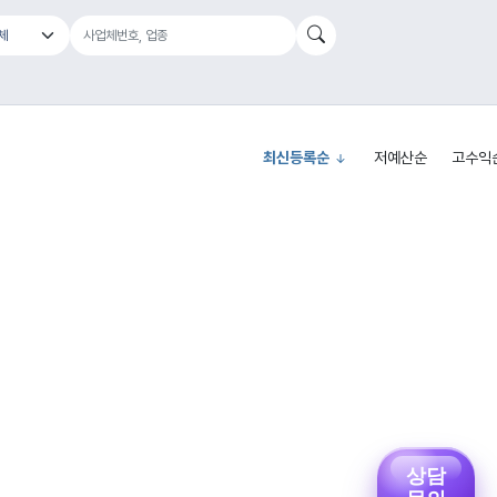
최신등록순
저예산순
고수익
상담