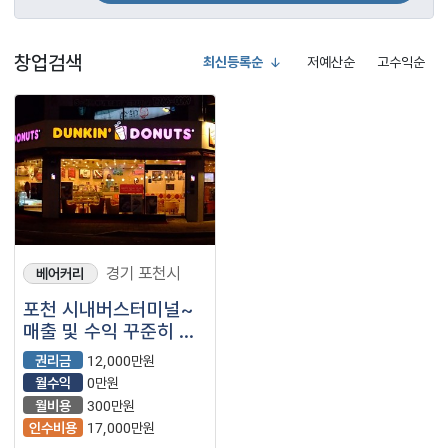
창업검색
최신등록순
저예산순
고수익순
경기 포천시
베어커리
포천 시내버스터미널~
매출 및 수익 꾸준히 잘
나오고 있는 인지도
권리금
12,000만원
높은 매장.
월수익
0만원
월비용
300만원
인수비용
17,000만원