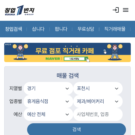
login
menu
창업검색
삽니다
팝니다
무료상담
직거래매물
매물 검색
지열별
업종별
예산
검색