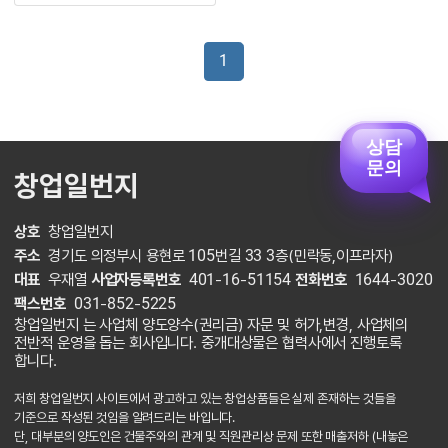
1
상담
문의
창업일번지
상호
창업일번지
주소
경기도 의정부시 용현로 105번길 33 3층(민락동,이프라자)
대표
우재열
사업자등록번호
401-16-51154
전화번호
1644-3020
팩스번호
031-852-5225
창업일번지 는 사업체 양도양수(권리금) 자문 및 허가,변경, 사업체의
전반적 운영을 돕는 회사입니다. 중개대상물은 협력사에서 진행토록
합니다.
저희 창업일번지 사이트에서 광고하고 있는 창업상품들은 실제 존재하는 것들을
기준으로 작성된 것임을 알려드리는 바입니다.
단, 대부분의 양도인은 건물주와의 관계 및 직원관리상 문제 또한 매출저하 (내놓은