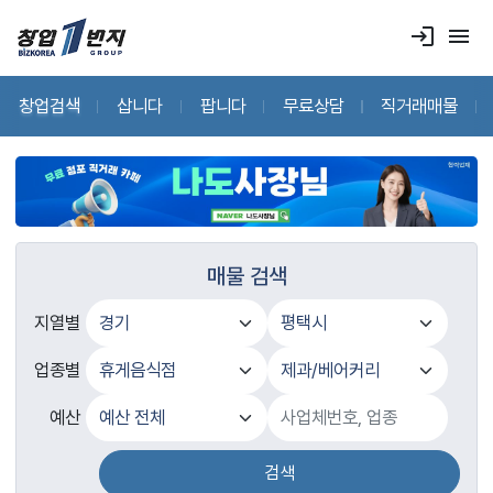
login
menu
창업검색
삽니다
팝니다
무료상담
직거래매물
매물 검색
지열별
업종별
예산
검색