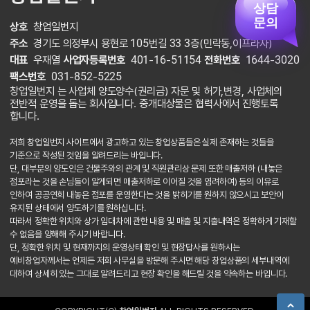
상담
문의
상호
창업일번지
주소
경기도 의정부시 용현로 105번길 33 3층(민락동,이프라자)
대표
우재열
사업자등록번호
401-16-51154
전화번호
1644-3020
팩스번호
031-852-5225
창업일번지 는 사업체 양도양수(권리금) 자문 및 허가,변경, 사업체의
전반적 운영을 돕는 회사입니다. 중개대상물은 협력사에서 진행토록
합니다.
저희 창업일번지 사이트에서 광고하고 있는 창업상품들은 실제 존재하는 것들을
기준으로 작성된 것임을 알려드리는 바입니다.
단, 대부분의 양도인은 건물주와의 관계 및 직원관리상 문제 또한 매출저하 (내놓은
점포라는 것을 손님들이 알게되면 매출저하로 이어질 것을 염려하여) 등의 이유로
인하여 공공연희 내놓은 점포를 운영한다는 것을 밝히기를 원하지 않으시고 보안이
유지된 상태에서 양도하기를 원하십니다.
따라서 정확한 위치와 상가 임대차에 관한 내용 및 매출 및 지출내역은 정확하게 기재할
수 없음을 양해해 주시기 바랍니다.
단, 정확한 위치 및 현재까지의 운영상태 확인 및 현장답사를 원하시는
예비창업자께서는 언제든 저희 사무실을 방문해 주시면 해당 창업상품의 세부내역에
대하여 상세히 있는 그대로 알려드리고 현장 확인을 해드릴 것을 약속하는 바입니다.