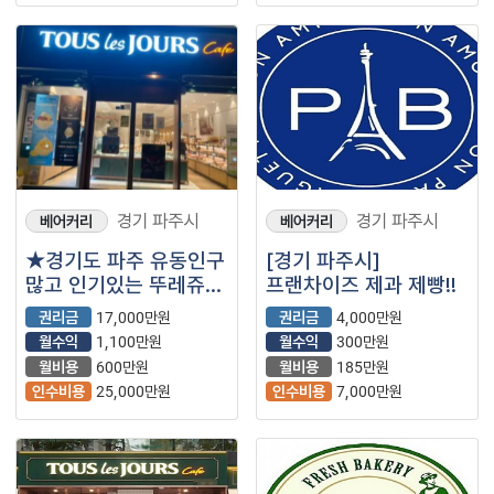
경기 파주시
경기 파주시
베어커리
베어커리
★경기도 파주 유동인구
[경기 파주시]
많고 인기있는 뚜레쥬르
프랜차이즈 제과 제빵!!
급 내놓아요 문의 많이
권리금
17,000만원
권리금
4,000만원
주세요 ★
월수익
1,100만원
월수익
300만원
월비용
600만원
월비용
185만원
인수비용
25,000만원
인수비용
7,000만원