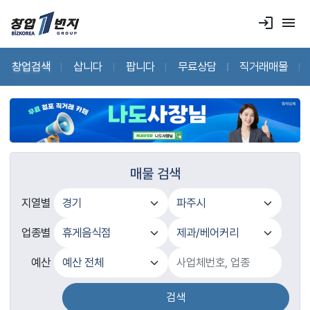
login
menu
창업검색
삽니다
팝니다
무료상담
직거래매물
매물 검색
지열별
업종별
예산
검색