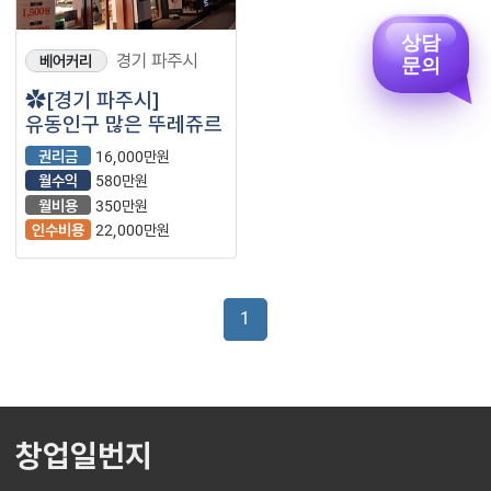
상담
경기 파주시
문의
베어커리
✿[경기 파주시]
유동인구 많은 뚜레쥬르
권리금
16,000만원
월수익
580만원
월비용
350만원
인수비용
22,000만원
1
창업일번지