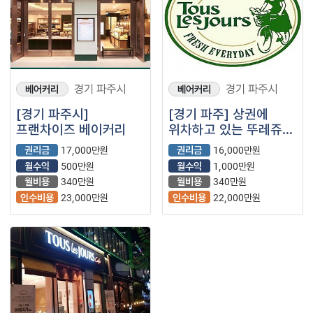
경기 파주시
경기 파주시
베어커리
베어커리
[경기 파주시]
[경기 파주] 상권에
프랜차이즈 베이커리
위차하고 있는 뚜레쥬르
매장입니다~
권리금
17,000만원
권리금
16,000만원
월수익
500만원
월수익
1,000만원
월비용
340만원
월비용
340만원
인수비용
23,000만원
인수비용
22,000만원