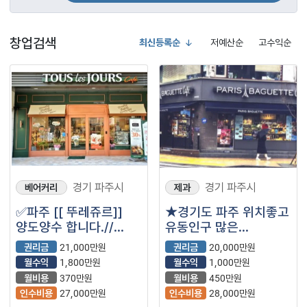
창업검색
최신등록순
저예산순
고수익순
경기 파주시
경기 파주시
베어커리
제과
✅파주 [[ 뚜레쥬르]]
★경기도 파주 위치좋고
양도양수 합니다.//
유동인구 많은
고향으로 다시
파리바게뜨 급
권리금
21,000만원
권리금
20,000만원
내려가야해서 급하게
내놓습니다 문의 많이
월수익
1,800만원
월수익
1,000만원
내놓은 매장입니다.
주세요 ★
월비용
370만원
월비용
450만원
인수비용
27,000만원
인수비용
28,000만원