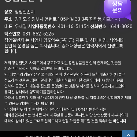
상담
문의
상호
창업일번지
주소
경기도 의정부시 용현로 105번길 33 3층(민락동,이프라자)
대표
우재열
사업자등록번호
401-16-51154
전화번호
1644-3020
팩스번호
031-852-5225
창업일번지 는 사업체 양도양수(권리금) 자문 및 허가,변경, 사업체의
전반적 운영을 돕는 회사입니다. 중개대상물은 협력사에서 진행토록
합니다.
저희 창업일번지 사이트에서 광고하고 있는 창업상품들은 실제 존재하는 것들을
기준으로 작성된 것임을 알려드리는 바입니다.
단, 대부분의 양도인은 건물주와의 관계 및 직원관리상 문제 또한 매출저하 (내놓은
점포라는 것을 손님들이 알게되면 매출저하로 이어질 것을 염려하여) 등의 이유로
인하여 공공연희 내놓은 점포를 운영한다는 것을 밝히기를 원하지 않으시고 보안이
유지된 상태에서 양도하기를 원하십니다.
따라서 정확한 위치와 상가 임대차에 관한 내용 및 매출 및 지출내역은 정확하게 기재할
수 없음을 양해해 주시기 바랍니다.
단, 정확한 위치 및 현재까지의 운영상태 확인 및 현장답사를 원하시는
예비창업자께서는 언제든 저희 사무실을 방문해 주시면 해당 창업상품의 세부내역에
대하여 상세히 있는 그대로 알려드리고 현장 확인을 해드릴 것을 약속하는 바입니다.