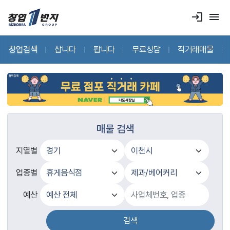
login
menu
창업검색
삽니다
팝니다
무료상담
직거래매물
매물 검색
지열별
업종별
예산
검색