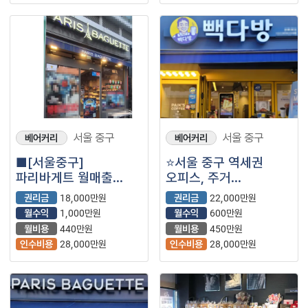
서울 중구
서울 중구
베어커리
베어커리
■[서울중구]
⭐서울 중구 역세권
파리바게트 월매출
오피스, 주거
5,400 매장
복합상권에서 풀오토로
권리금
18,000만원
권리금
22,000만원
나왔습니다.■
월수익 잘 나오는
월수익
1,000만원
월수익
600만원
매장입니다.
월비용
440만원
월비용
450만원
인수비용
28,000만원
인수비용
28,000만원