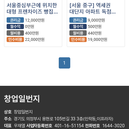
서울중심부근에 위치한
[서울 중구] 역세권
대형 프렌차이즈 빵집
대단지 아파트 독점
입니다
베이커리점!!
권리금
12,000만원
권리금
9,000만원
월수익
0만원
월수익
500만원
월비용
400만원
월비용
440만원
인수비용
22,000만원
인수비용
19,000만원
1
창업일번지
상호
창업일번지
주소
경기도 의정부시 용현로 105번길 33 3층(민락동,이프라자)
대표
우재열
사업자등록번호
401-16-51154
전화번호
1644-3020