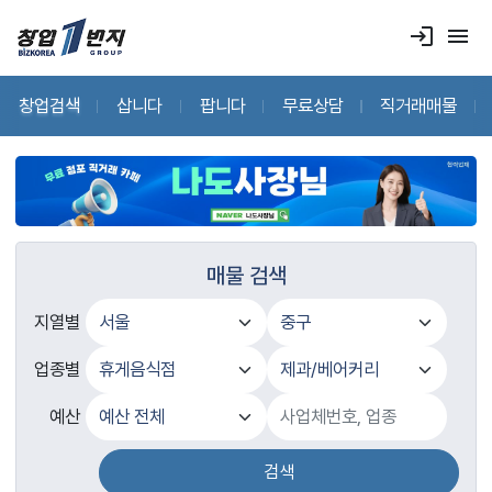
login
menu
창업검색
삽니다
팝니다
무료상담
직거래매물
매물 검색
지열별
업종별
예산
검색