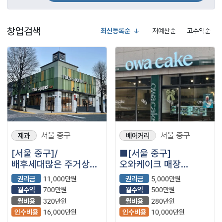
창업검색
최신등록순
저예산순
고수익순
서울 중구
서울 중구
제과
베어커리
[서울 중구]/
■[서울 중구]
배후세대많은 주거상권
오와케이크 매장
/ 안정적인 운영가능 ＂
나왔습니다.■
권리금
11,000만원
권리금
5,000만원
뚜레쥬르＂ 입니다
월수익
700만원
월수익
500만원
월비용
320만원
월비용
280만원
인수비용
16,000만원
인수비용
10,000만원