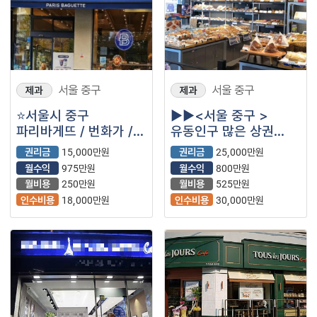
서울 중구
서울 중구
제과
제과
⭐서울시 중구
▶▶<서울 중구 >
파리바게뜨 / 번화가 /
유동인구 많은 상권
월 4,000 이상 고매출
파리바게트!!! 기회를
권리금
15,000만원
권리금
25,000만원
잡으세요◀◀
월수익
975만원
월수익
800만원
월비용
250만원
월비용
525만원
인수비용
18,000만원
인수비용
30,000만원