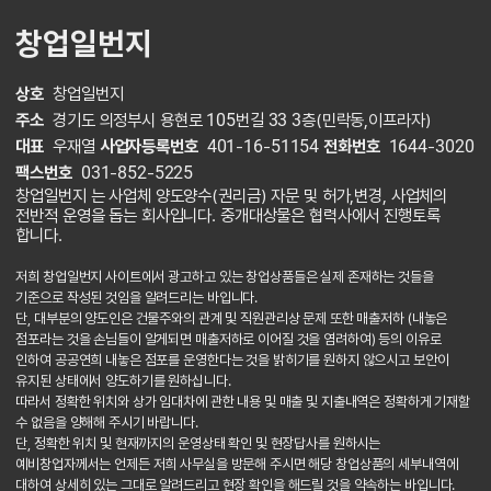
창업일번지
상호
창업일번지
주소
경기도 의정부시 용현로 105번길 33 3층(민락동,이프라자)
대표
우재열
사업자등록번호
401-16-51154
전화번호
1644-3020
팩스번호
031-852-5225
창업일번지 는 사업체 양도양수(권리금) 자문 및 허가,변경, 사업체의
전반적 운영을 돕는 회사입니다. 중개대상물은 협력사에서 진행토록
합니다.
저희 창업일번지 사이트에서 광고하고 있는 창업상품들은 실제 존재하는 것들을
기준으로 작성된 것임을 알려드리는 바입니다.
단, 대부분의 양도인은 건물주와의 관계 및 직원관리상 문제 또한 매출저하 (내놓은
점포라는 것을 손님들이 알게되면 매출저하로 이어질 것을 염려하여) 등의 이유로
인하여 공공연희 내놓은 점포를 운영한다는 것을 밝히기를 원하지 않으시고 보안이
유지된 상태에서 양도하기를 원하십니다.
따라서 정확한 위치와 상가 임대차에 관한 내용 및 매출 및 지출내역은 정확하게 기재할
수 없음을 양해해 주시기 바랍니다.
단, 정확한 위치 및 현재까지의 운영상태 확인 및 현장답사를 원하시는
예비창업자께서는 언제든 저희 사무실을 방문해 주시면 해당 창업상품의 세부내역에
대하여 상세히 있는 그대로 알려드리고 현장 확인을 해드릴 것을 약속하는 바입니다.