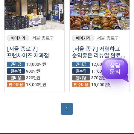
서울 종로구
서울 종로구
베어커리
베어커리
[서울 종로구]
[서울 종구] 저렴하고
프랜차이즈 제과점
순익좋은 리뉴얼 완료된
파리바게트
권리금
13,000만원
권리금
12,000만원
상담
월수익
900만원
월수익
1,100만원
문의
월비용
320만원
월비용
370만원
인수비용
18,000만원
인수비용
15,000만원
1