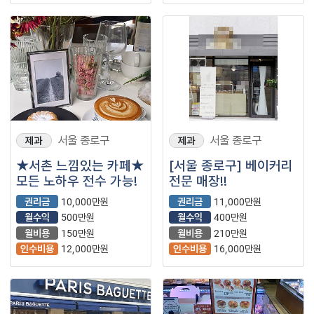
서울 종로구
서울 종로구
제과
제과
★서촌 느낌있는 카페★
[서울 종로구] 베이커리
모든 노하우 전수 가능!
전문 매장!!
권리금
10,000만원
권리금
11,000만원
월수익
500만원
월수익
400만원
월비용
150만원
월비용
210만원
인수비용
12,000만원
인수비용
16,000만원