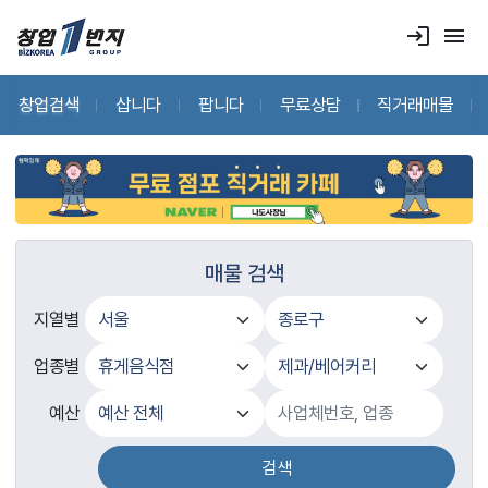
login
menu
창업검색
삽니다
팝니다
무료상담
직거래매물
매물 검색
지열별
업종별
예산
검색