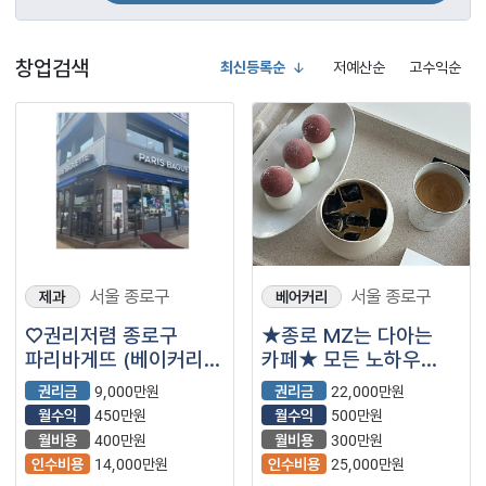
창업검색
최신등록순
저예산순
고수익순
서울 종로구
서울 종로구
제과
베어커리
♡권리저렴 종로구
★종로 MZ는 다아는
파리바게뜨 (베이커리/
카페★ 모든 노하우
빵집/파리바게트/
전수!
권리금
9,000만원
권리금
22,000만원
소자본/여성창업/
월수익
450만원
월수익
500만원
은퇴창업)
월비용
400만원
월비용
300만원
인수비용
14,000만원
인수비용
25,000만원