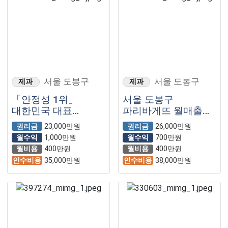
서울 도봉구
서울 도봉구
제과
제과
「안정성 1위」
서울 도봉구
대한민국 대표
파리바게뜨 월매출
프랜차이즈
7200만원 역세권
권리금
23,000만원
권리금
26,000만원
【파리바게뜨】
자리잡은 매장입니다
월수익
1,000만원
월수익
700만원
월비용
400만원
월비용
400만원
인수비용
35,000만원
인수비용
38,000만원