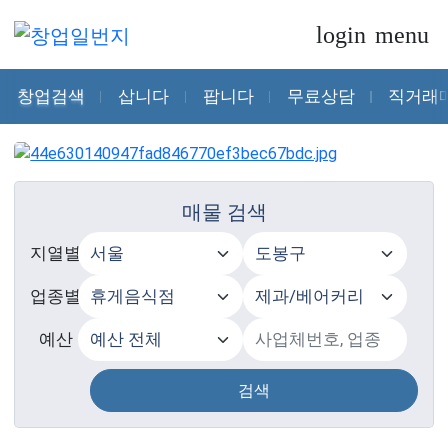
login
menu
창업검색
삽니다
팝니다
무료상담
직거래
매물 검색
지열별
업종별
예산
검색