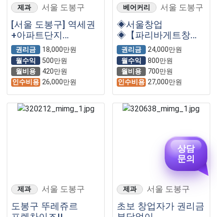
서울 도봉구
서울 도봉구
제과
베어커리
[서울 도봉구] 역세권
◈서울창업
+아파트단지
◈【파리바게트창업
둘러싸인
】【풀오토매장】◈
권리금
18,000만원
권리금
24,000만원
파리바게트매물!!
초보◈고수익◈여자
월수익
500만원
월수익
800만원
◈창업◈
월비용
420만원
월비용
700만원
인수비용
26,000만원
인수비용
27,000만원
상담
문의
서울 도봉구
서울 도봉구
제과
제과
도봉구 뚜레쥬르
초보 창업자가 권리금
프렌차이즈!!
부담없이