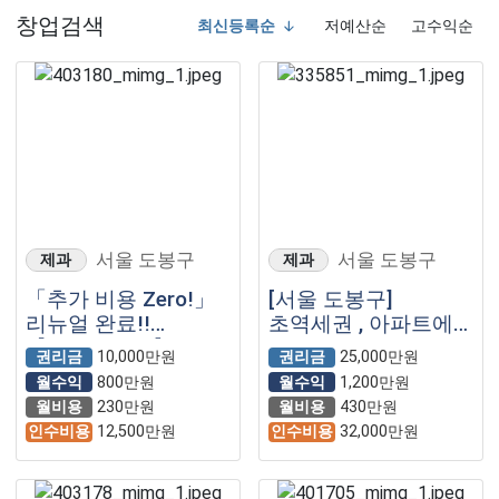
창업검색
최신등록순
저예산순
고수익순
서울 도봉구
서울 도봉구
제과
제과
「추가 비용 Zero!」
[서울 도봉구]
리뉴얼 완료!!
초역세권 , 아파트에
【파리바게뜨】
둘러싸인 파리바게뜨
권리금
10,000만원
권리금
25,000만원
!
월수익
800만원
월수익
1,200만원
월비용
230만원
월비용
430만원
인수비용
12,500만원
인수비용
32,000만원