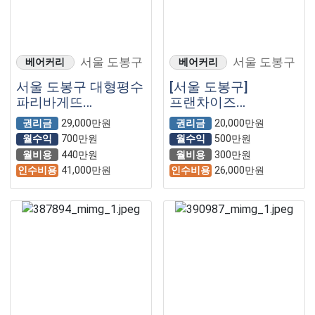
서울 도봉구
서울 도봉구
베어커리
베어커리
서울 도봉구 대형평수
[서울 도봉구]
파리바게뜨
프랜차이즈
매장입니다
베이커리!!
권리금
29,000만원
권리금
20,000만원
월수익
700만원
월수익
500만원
월비용
440만원
월비용
300만원
인수비용
41,000만원
인수비용
26,000만원