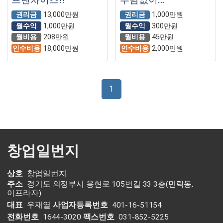
운영할수있는
권리금
13,000만원
권리금
1,000만원
베이커리 입니다
월수익
1,000만원
월수익
300만원
월비용
208만원
월비용
45만원
인수비용
18,000만원
인수비용
2,000만원
1
창업일번지
상호
창업일번지
주소
경기도 의정부시 용현로 105번길 33 3층(민락동,
이프라자)
대표
우재열
사업자등록번호
401-16-51154
전화번호
1644-3020
팩스번호
031-852-5225